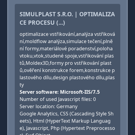
SIMULPLAST S.R.O. | OPTIMALIZA
CE PROCESU (...)
optimalizace vstřikování,analýza vstřiková
ní,moldflow analýza,simulace tečení,plně
ní formy,materiálové poradenství,poloha
vtoku,vtok,studené spoje,vstřikování plas
tů,Moldex3D,formy pro vstřikování plast
ů,ověření konstrukce forem,konstrukce p
lastového dílu,design plastového dílu,plas
ty
Server software: Microsoft-IIS/7.5
Number of used Javascript files: 0
Server location: Germany
Google Analytics, CSS (Cascading Style Sh
eets), Html (HyperText Markup Languag
e), Javascript, Php (Hypertext Preprocesso