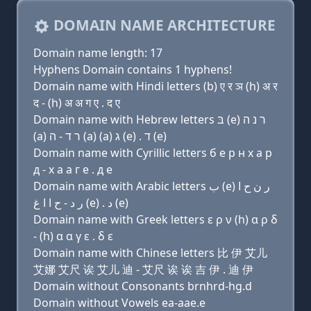
DOMAIN NAME ARCHITECTURE
Domain name length: 17
Hyphens Domain contains 1 hyphens!
Domain name with Hindi letters (b) ए र ञ (h) अ र
द - (h) अ अ ग ए . द ए
Domain name with Hebrew letters בּ (e) ר נ ה
(a) ר ד - ה (a) (a) ג (e) . ד (e)
Domain name with Cyrillic letters б e р н х a р
д - х a a г e . д e
Domain name with Arabic letters ﺏ (e) ﺭ ﻥ ﺡ ﺍ
ﺭ ﺩ - ﺡ ﺍ ﺍ ﻍ (e) . ﺩ (e)
Domain name with Greek letters ε ρ ν (h) α ρ δ
- (h) α α γ ε . δ ε
Domain name with Chinese letters 比 伊 艾儿
艾娜 艾尺 诶 艾儿 迪 - 艾尺 诶 诶 吉 伊 . 迪 伊
Domain without Consonants brnhrd-hg.d
Domain without Vowels ea-aae.e