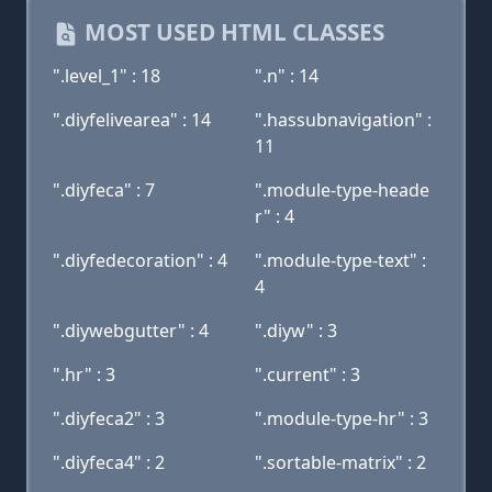
MOST USED HTML CLASSES
".level_1" : 18
".n" : 14
".diyfelivearea" : 14
".hassubnavigation" :
11
".diyfeca" : 7
".module-type-heade
r" : 4
".diyfedecoration" : 4
".module-type-text" :
4
".diywebgutter" : 4
".diyw" : 3
".hr" : 3
".current" : 3
".diyfeca2" : 3
".module-type-hr" : 3
".diyfeca4" : 2
".sortable-matrix" : 2