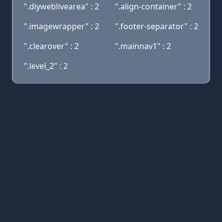
".diyweblivearea" : 2
".align-container" : 2
".imagewrapper" : 2
".footer-separator" : 2
".clearover" : 2
".mainnav1" : 2
".level_2" : 2