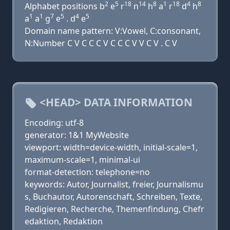
2
5
18
14
8
1
18
4
8
Alphabet positions b
e
r
n
h
a
r
d
h
1
1
7
5
4
5
a
a
g
e
. d
e
Domain name pattern: V:Vowel, C:consonant,
N:Number C V C C C V C C C V V C V . C V
<HEAD> DATA INFORMATION
Encoding: utf-8
generator: 1&1 MyWebsite
viewport: width=device-width, initial-scale=1,
maximum-scale=1, minimal-ui
format-detection: telephone=no
keywords: Autor, Journalist, freier, Journalismu
s, Buchautor, Autorenschaft, Schreiben, Texte,
Redigieren, Recherche, Themenfindung, Chefr
edaktion, Redaktion