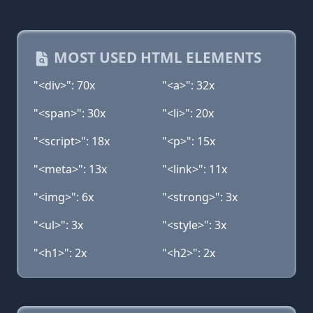
MOST USED HTML ELEMENTS
"<div>": 70x
"<a>": 32x
"<span>": 30x
"<li>": 20x
"<script>": 18x
"<p>": 15x
"<meta>": 13x
"<link>": 11x
"<img>": 6x
"<strong>": 3x
"<ul>": 3x
"<style>": 3x
"<h1>": 2x
"<h2>": 2x