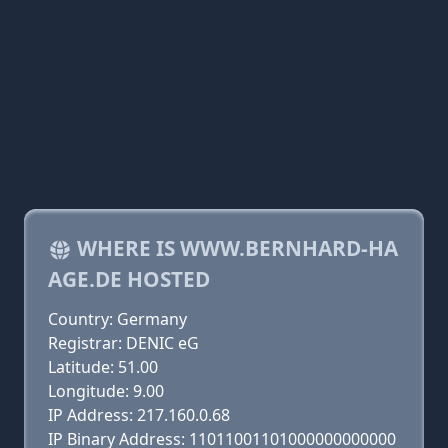
WHERE IS WWW.BERNHARD-HA
AGE.DE HOSTED
Country: Germany
Registrar: DENIC eG
Latitude: 51.00
Longitude: 9.00
IP Address: 217.160.0.68
IP Binary Address: 11011001101000000000000