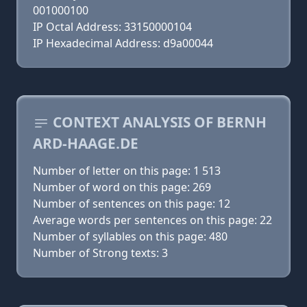
001000100
IP Octal Address: 33150000104
IP Hexadecimal Address: d9a00044
CONTEXT ANALYSIS OF BERNH
ARD-HAAGE.DE
Number of letter on this page: 1 513
Number of word on this page: 269
Number of sentences on this page: 12
Average words per sentences on this page: 22
Number of syllables on this page: 480
Number of Strong texts: 3