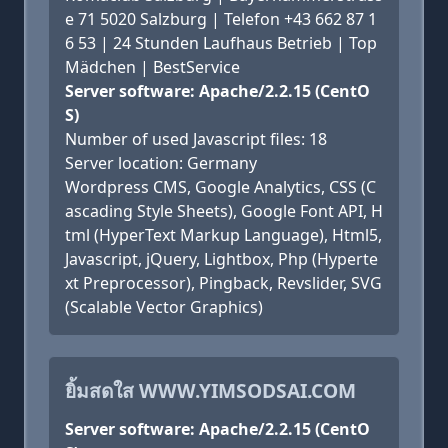
e 71 5020 Salzburg | Telefon +43 662 87 1
6 53 | 24 Stunden Laufhaus Betrieb | Top
Mädchen | BestService
Server software: Apache/2.2.15 (CentO
S)
Number of used Javascript files: 18
Server location: Germany
Wordpress CMS, Google Analytics, CSS (C
ascading Style Sheets), Google Font API, H
tml (HyperText Markup Language), Html5,
Javascript, jQuery, Lightbox, Php (Hyperte
xt Preprocessor), Pingback, Revslider, SVG
(Scalable Vector Graphics)
ยิ้มสดใส WWW.YIMSODSAI.COM
Server software: Apache/2.2.15 (CentO