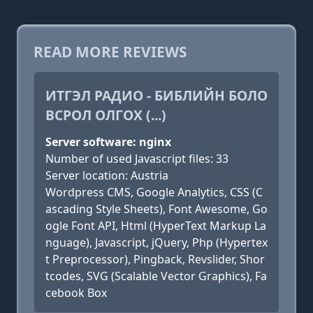
READ MORE REVIEWS
ИТГЭЛ РАДИО - БИБЛИЙН БОЛО
ВСРОЛ ОЛГОХ (...)
Server software: nginx
Number of used Javascript files: 33
Server location: Austria
Wordpress CMS, Google Analytics, CSS (C
ascading Style Sheets), Font Awesome, Go
ogle Font API, Html (HyperText Markup La
nguage), Javascript, jQuery, Php (Hypertex
t Preprocessor), Pingback, Revslider, Shor
tcodes, SVG (Scalable Vector Graphics), Fa
cebook Box