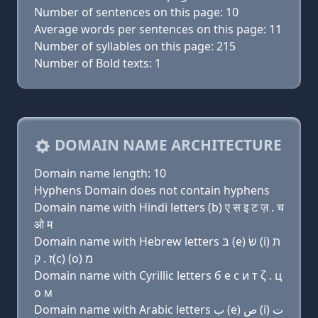
Number of sentences on this page: 10
Average words per sentences on this page: 11
Number of syllables on this page: 215
Number of Bold texts: 1
DOMAIN NAME ARCHITECTURE
Domain name length: 10
Hyphens Domain does not contain hyphens
Domain name with Hindi letters (b) ए स इ ट ज़ . च
ओ म
Domain name with Hebrew letters בּ (e) שׂ (i) ת
ז . ק(c) (ο) מ
Domain name with Cyrillic letters б e с и т ζ . ц
о м
Domain name with Arabic letters ﺏ (e) ﺹ (i) ﺕ