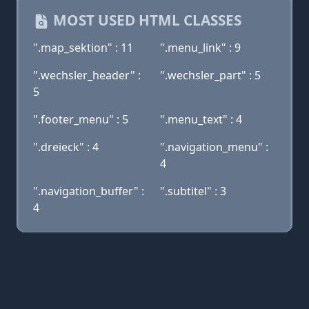
MOST USED HTML CLASSES
".map_sektion" : 11
".menu_link" : 9
".wechsler_header" :
".wechsler_part" : 5
5
".footer_menu" : 5
".menu_text" : 4
".dreieck" : 4
".navigation_menu" :
4
".navigation_buffer" :
".subtitel" : 3
4