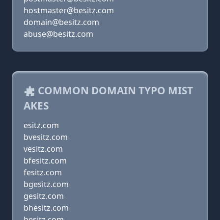
hostmaster@besitz.com
domain@besitz.com
abuse@besitz.com
COMMON DOMAIN TYPO MIST
AKES
esitz.com
bvesitz.com
vesitz.com
bfesitz.com
fesitz.com
bgesitz.com
gesitz.com
bhesitz.com
hesitz.com