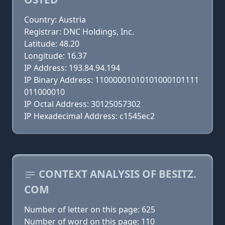
Country: Austria
Registrar: DNC Holdings, Inc.
Latitude: 48.20
Longitude: 16.37
IP Address: 193.84.94.194
IP Binary Address: 11000001010101000101111
011000010
IP Octal Address: 30125057302
IP Hexadecimal Address: c1545ec2
CONTEXT ANALYSIS OF BESITZ.
COM
Number of letter on this page: 625
Number of word on this page: 110