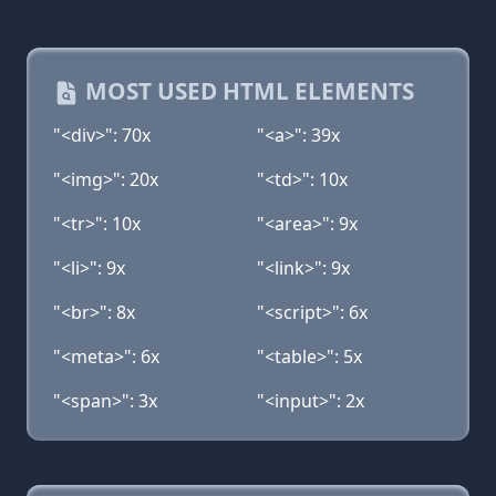
MOST USED HTML ELEMENTS
"<div>": 70x
"<a>": 39x
"<img>": 20x
"<td>": 10x
"<tr>": 10x
"<area>": 9x
"<li>": 9x
"<link>": 9x
"<br>": 8x
"<script>": 6x
"<meta>": 6x
"<table>": 5x
"<span>": 3x
"<input>": 2x