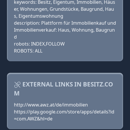
keywords: Besitz, Eigentum, Immobilien, Häus
er, Wohnungen, Grundstücke, Baugrund, Hau
s, Eigentumswohnung
description: Plattform für Immobilienkauf und
Immobilienverkauf: Haus, Wohnung, Baugrun
d
robots: INDEX,FOLLOW
ROBOTS: ALL
EXTERNAL LINKS IN BESITZ.CO
M
http://www.awz.at/de/immobilien
https://play.google.com/store/apps/details?id
=com.AWZ&hl=de