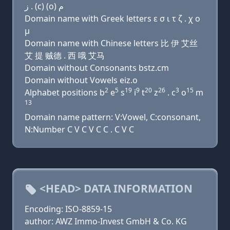
ﺯ . (c) (o) ﻡ
Domain name with Greek letters ε σ ι τ ζ . χ ο
μ
Domain name with Chinese letters 比 伊 艾丝
艾 提 贼德 . 西 哦 艾马
Domain without Consonants bstz.cm
Domain without Vowels eiz.o
2
5
19
9
20
26
3
15
Alphabet positions b
e
s
i
t
z
. c
o
m
13
Domain name pattern: V:Vowel, C:consonant,
N:Number C V C V C C . C V C
<HEAD> DATA INFORMATION
Encoding: ISO-8859-15
author: AWZ Immo-Invest GmbH & Co. KG