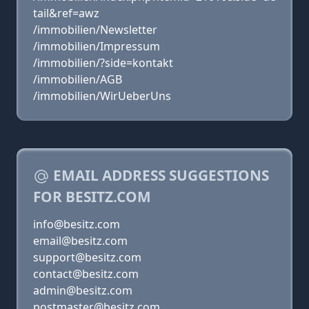
tail&ref=awz
/immobilien/Newsletter
/immobilien/Impressum
/immobilien/?side=kontakt
/immobilien/AGB
/immobilien/WirUeberUns
EMAIL ADDRESS SUGGESTIONS
FOR BESITZ.COM
info@besitz.com
email@besitz.com
support@besitz.com
contact@besitz.com
admin@besitz.com
postmaster@besitz.com