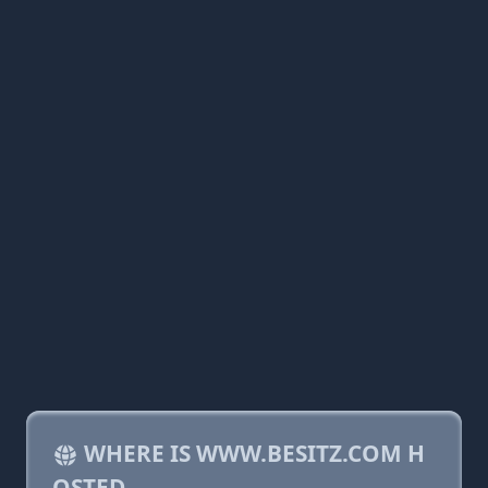
WHERE IS WWW.BESITZ.COM H
OSTED