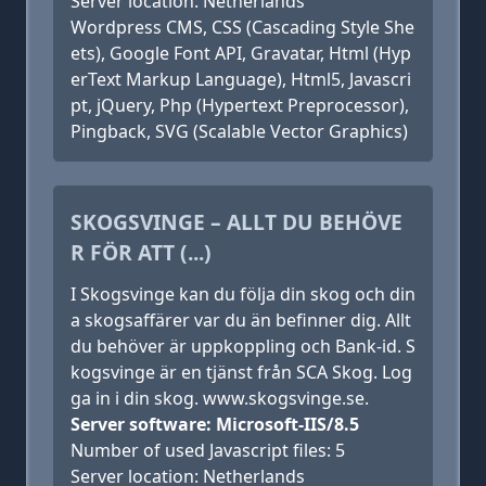
Server location: Netherlands
Wordpress CMS, CSS (Cascading Style She
ets), Google Font API, Gravatar, Html (Hyp
erText Markup Language), Html5, Javascri
pt, jQuery, Php (Hypertext Preprocessor),
Pingback, SVG (Scalable Vector Graphics)
SKOGSVINGE – ALLT DU BEHÖVE
R FÖR ATT (...)
I Skogsvinge kan du följa din skog och din
a skogsaffärer var du än befinner dig. Allt
du behöver är uppkoppling och Bank-id. S
kogsvinge är en tjänst från SCA Skog. Log
ga in i din skog. www.skogsvinge.se.
Server software: Microsoft-IIS/8.5
Number of used Javascript files: 5
Server location: Netherlands