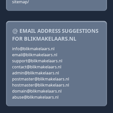
sitemap/
EMAIL ADDRESS SUGGESTIONS
FOR BLIKMAKELAARS.NL
info@blikmakelaars.nl
email@blikmakelaars.nl
support@blikmakelaars.nl
contact@blikmakelaars.nl
admin@blikmakelaars.nl
postmaster@blikmakelaars.nl
hostmaster@blikmakelaars.nl
domain@blikmakelaars.nl
abuse@blikmakelaars.nl