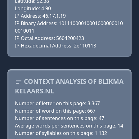
Latitude: 52.38
Longitude: 4.90
IP Address: 46.17.1.19
IP Binary Address: 10111000010001000000010
0010011
IP Octal Address: 5604200423
IP Hexadecimal Address: 2e110113
CONTEXT ANALYSIS OF BLIKMA
KELAARS.NL
Number of letter on this page: 3 367
Number of word on this page: 667
Number of sentences on this page: 47
Average words per sentences on this page: 14
Number of syllables on this page: 1 132