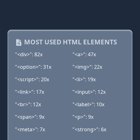
MOST USED HTML ELEMENTS
"<div>": 82x
"<a>": 47x
"<option>": 31x
"<img>": 22x
"<script>": 20x
"<li>": 19x
"<link>": 17x
"<input>": 12x
"<br>": 12x
"<label>": 10x
"<span>": 9x
"<p>": 9x
"<meta>": 7x
"<strong>": 6x