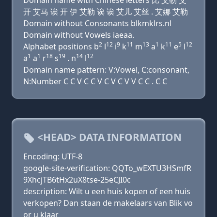
Domain name with Chinese letters 比 艾勒 艾
开 艾马 诶 开 伊 艾勒 诶 诶 艾儿 艾丝 . 艾娜 艾勒
Domain without Consonants blkmklrs.nl
Domain without Vowels iaeaa.
2
12
9
11
13
1
11
5
12
Alphabet positions b
l
i
k
m
a
k
e
l
1
1
18
19
14
12
a
a
r
s
. n
l
Domain name pattern: V:Vowel, C:consonant,
N:Number C C V C C V C V C V V C C . C C
<HEAD> DATA INFORMATION
Encoding: UTF-8
google-site-verification: QQTo_wEXTU3HSmfR
9XhcjTB6tHx2uX8tse-25eCJI0c
description: Wilt u een huis kopen of een huis
verkopen? Dan staan de makelaars van Blik vo
or u klaar