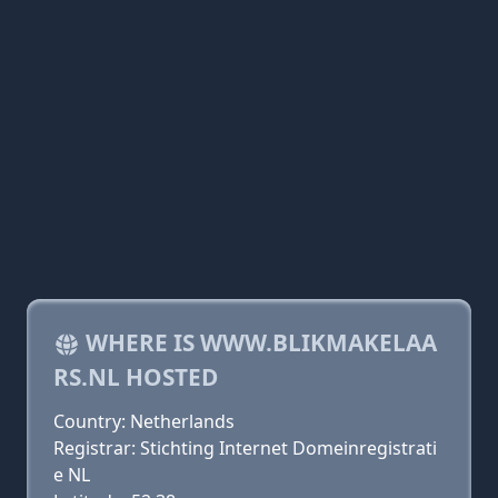
WHERE IS WWW.BLIKMAKELAA
RS.NL HOSTED
Country: Netherlands
Registrar: Stichting Internet Domeinregistrati
e NL