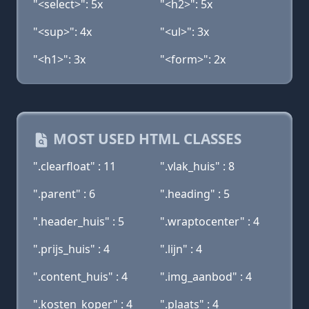
"<select>": 5x
"<h2>": 5x
"<sup>": 4x
"<ul>": 3x
"<h1>": 3x
"<form>": 2x
MOST USED HTML CLASSES
".clearfloat" : 11
".vlak_huis" : 8
".parent" : 6
".heading" : 5
".header_huis" : 5
".wraptocenter" : 4
".prijs_huis" : 4
".lijn" : 4
".content_huis" : 4
".img_aanbod" : 4
".kosten_koper" : 4
".plaats" : 4