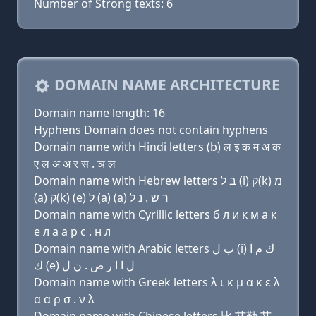
Number of Strong texts: 6
DOMAIN NAME ARCHITECTURE
Domain name length: 16
Hyphens Domain does not contain hyphens
Domain name with Hindi letters (b) ल इ क म अ क
ए ल अ अ र स . ञ ल
Domain name with Hebrew letters בּ ל (i) ק(k) מ
(a) ק(k) (e) ל (a) (a) ר שׂ . נ ל
Domain name with Cyrillic letters б л и к м a к
e л a a р с . н л
Domain name with Arabic letters ﺏ ﻝ (i) ﻙ ﻡ ﺍ
ﻙ (e) ﻝ ﺍ ﺍ ﺭ ﺹ . ﻥ ﻝ
Domain name with Greek letters λ ι κ μ α κ ε λ
α α ρ σ . ν λ