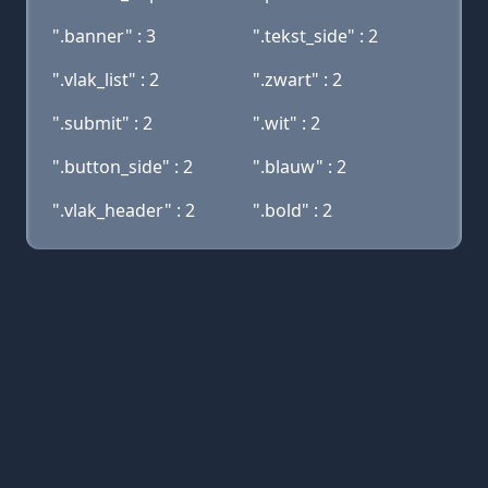
".banner" : 3
".tekst_side" : 2
".vlak_list" : 2
".zwart" : 2
".submit" : 2
".wit" : 2
".button_side" : 2
".blauw" : 2
".vlak_header" : 2
".bold" : 2