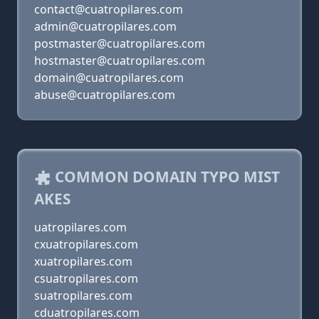
contact@cuatropilares.com
admin@cuatropilares.com
postmaster@cuatropilares.com
hostmaster@cuatropilares.com
domain@cuatropilares.com
abuse@cuatropilares.com
COMMON DOMAIN TYPO MIST
AKES
uatropilares.com
cxuatropilares.com
xuatropilares.com
csuatropilares.com
suatropilares.com
cduatropilares.com