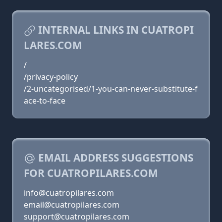
INTERNAL LINKS IN CUATROPI
LARES.COM
/
/privacy-policy
/2-uncategorised/1-you-can-never-substitute-f
ace-to-face
EMAIL ADDRESS SUGGESTIONS
FOR CUATROPILARES.COM
info@cuatropilares.com
email@cuatropilares.com
support@cuatropilares.com