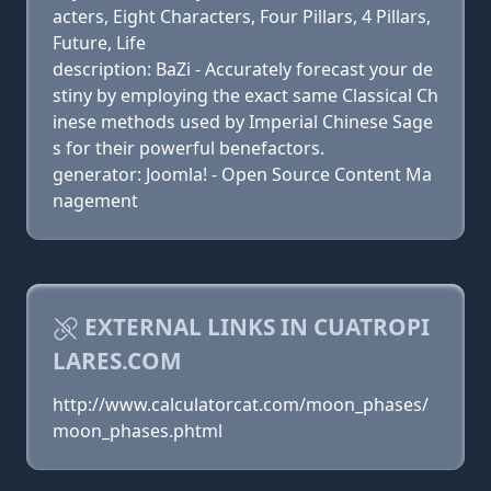
acters, Eight Characters, Four Pillars, 4 Pillars,
Future, Life
description: BaZi - Accurately forecast your de
stiny by employing the exact same Classical Ch
inese methods used by Imperial Chinese Sage
s for their powerful benefactors.
generator: Joomla! - Open Source Content Ma
nagement
EXTERNAL LINKS IN CUATROPI
LARES.COM
http://www.calculatorcat.com/moon_phases/
moon_phases.phtml