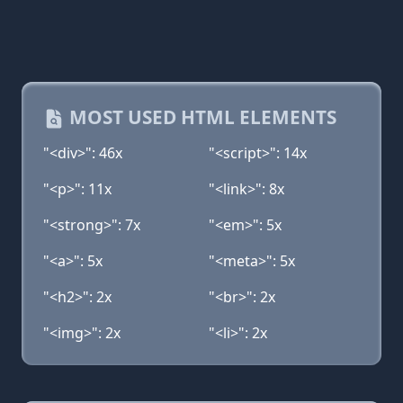
MOST USED HTML ELEMENTS
"<div>": 46x
"<script>": 14x
"<p>": 11x
"<link>": 8x
"<strong>": 7x
"<em>": 5x
"<a>": 5x
"<meta>": 5x
"<h2>": 2x
"<br>": 2x
"<img>": 2x
"<li>": 2x