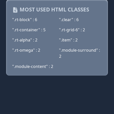
MOST USED HTML CLASSES
".rt-block" : 6
".clear" : 6
".rt-container" : 5
".rt-grid-6" : 2
".rt-alpha" : 2
".item" : 2
".rt-omega" : 2
".module-surround" :
2
".module-content" : 2