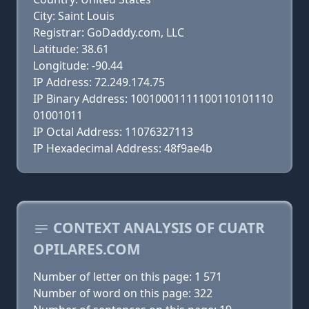
City: Saint Louis
Registrar: GoDaddy.com, LLC
Latitude: 38.61
Longitude: -90.44
IP Address: 72.249.174.75
IP Binary Address: 10010001111100110101110
01001011
IP Octal Address: 11076327113
IP Hexadecimal Address: 48f9ae4b
CONTEXT ANALYSIS OF CUATR
OPILARES.COM
Number of letter on this page: 1 571
Number of word on this page: 322