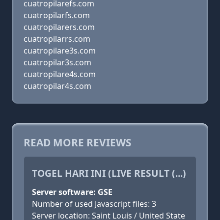
cuatropilarefs.com
cuatropilarfs.com
cuatropilarers.com
cuatropilarrs.com
cuatropilare3s.com
cuatropilar3s.com
cuatropilare4s.com
cuatropilar4s.com
READ MORE REVIEWS
TOGEL HARI INI (LIVE RESULT (...)
Server software: GSE
Number of used Javascript files: 3
Server location: Saint Louis / United State