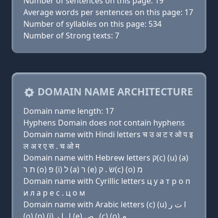
Number of sentences on this page: 19
Average words per sentences on this page: 17
Number of syllables on this page: 534
Number of Strong texts: 7
DOMAIN NAME ARCHITECTURE
Domain name length: 17
Hyphens Domain does not contain hyphens
Domain name with Hindi letters च उ अ ट र ओ प इ
ल अ र ए स . च ओ म
Domain name with Hebrew letters ק(c) (u) (a)
ת ר (ο) פּ (i) ל (a) ר (e) שׂ . ק(c) (ο) מ
Domain name with Cyrillic letters ц у a т р о п
и л a р e с . ц о м
Domain name with Arabic letters (c) (u) ﺍ ﺕ ﺭ
(o) (p) (i) ﻝ ﺍ ﺭ (e) ﺹ . (c) (o) ﻡ