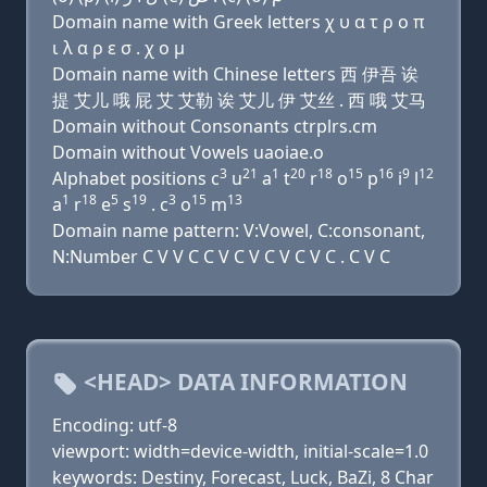
Domain name with Greek letters χ υ α τ ρ ο π
ι λ α ρ ε σ . χ ο μ
Domain name with Chinese letters 西 伊吾 诶
提 艾儿 哦 屁 艾 艾勒 诶 艾儿 伊 艾丝 . 西 哦 艾马
Domain without Consonants ctrplrs.cm
Domain without Vowels uaoiae.o
3
21
1
20
18
15
16
9
12
Alphabet positions c
u
a
t
r
o
p
i
l
1
18
5
19
3
15
13
a
r
e
s
. c
o
m
Domain name pattern: V:Vowel, C:consonant,
N:Number C V V C C V C V C V C V C . C V C
<HEAD> DATA INFORMATION
Encoding: utf-8
viewport: width=device-width, initial-scale=1.0
keywords: Destiny, Forecast, Luck, BaZi, 8 Char