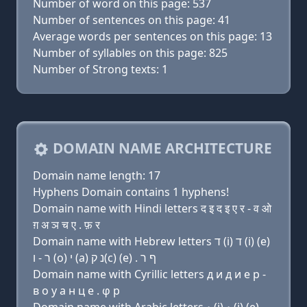
Number of word on this page: 537
Number of sentences on this page: 41
Average words per sentences on this page: 13
Number of syllables on this page: 825
Number of Strong texts: 1
DOMAIN NAME ARCHITECTURE
Domain name length: 17
Hyphens Domain contains 1 hyphens!
Domain name with Hindi letters द इ द इ ए र - व ओ
ग़ अ ञ च ए . फ़ र
Domain name with Hebrew letters ד (i) ד (i) (e)
ר - ו (ο) י (a) נ ק(c) (e) . ף ר
Domain name with Cyrillic letters д и д и e р -
в о y a н ц e . φ р