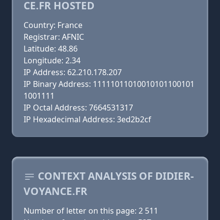
CE.FR HOSTED
Country: France
Registrar: AFNIC
Latitude: 48.86
Longitude: 2.34
IP Address: 62.210.178.207
IP Binary Address: 11111011010010101100101
1001111
IP Octal Address: 7664531317
IP Hexadecimal Address: 3ed2b2cf
CONTEXT ANALYSIS OF DIDIER-
VOYANCE.FR
Number of letter on this page: 2 511