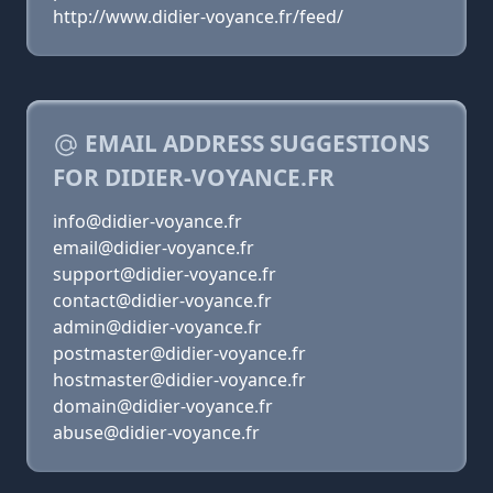
http://www.didier-voyance.fr/feed/
EMAIL ADDRESS SUGGESTIONS
FOR DIDIER-VOYANCE.FR
info@didier-voyance.fr
email@didier-voyance.fr
support@didier-voyance.fr
contact@didier-voyance.fr
admin@didier-voyance.fr
postmaster@didier-voyance.fr
hostmaster@didier-voyance.fr
domain@didier-voyance.fr
abuse@didier-voyance.fr