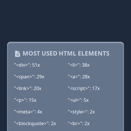
MOST USED HTML ELEMENTS
"<div>": 51x
"<li>": 38x
"<span>": 29x
"<a>": 28x
"<link>": 20x
"<script>": 17x
"<p>": 15x
"<ul>": 5x
"<meta>": 4x
"<style>": 2x
"<blockquote>": 2x
"<br>": 2x