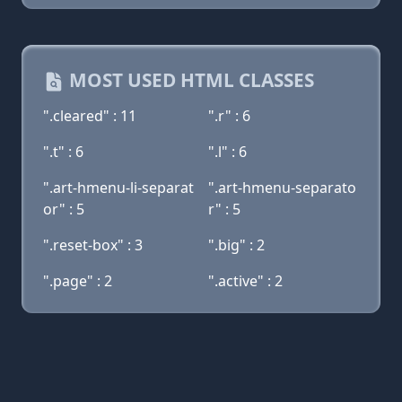
MOST USED HTML CLASSES
".cleared" : 11
".r" : 6
".t" : 6
".l" : 6
".art-hmenu-li-separat
".art-hmenu-separato
or" : 5
r" : 5
".reset-box" : 3
".big" : 2
".page" : 2
".active" : 2