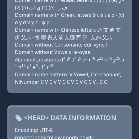
Domain name with Arabic letters ﺩ (i) ﺩ (i) (e) ﺭ -
(v) (o) ﻱ ﺍ ﻥ (c) (e) . ﻑ ﺭ
Domain name with Greek letters δ ι δ ι ε ρ - (v)
ο y α ν χ ε . φ ρ
Domain name with Chinese letters 迪 艾 迪 艾
伊 艾儿 - 维 哦 吾艾 诶 艾娜 西 伊 . 艾弗 艾儿
Domain without Consonants ddr-vync.fr
Domain without Vowels iie-oyae.
4
9
4
9
5
18
22
15
25
Alphabet positions d
i
d
i
e
r
v
o
y
a
1
14
3
5
6
18
n
c
e
. f
r
Domain name pattern: V:Vowel, C:consonant,
N:Number C V C V V C C V C V C C V . C C
<HEAD> DATA INFORMATION
Encoding: UTF-8
robots: index,follow,noodp,noydir