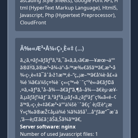
ascading Style Sheets), Google Font API, H
tml (HyperText Markup Language), Html5,
Javascript, Php (Hypertext Preprocessor),
CloudFront
Â‰«Æ³•Å¾‹Ç›¸È«‡ (...)
ã‚¿ã‚¤ãƒ»ãƒãƒ³ã‚³ã‚¯ã«ã‚ã‚‹ã€æ—¥æœ¬äºº
ã®ãŸã‚ã®æ³•å¾‹äº‹å‹™æ‰€ã§ã™ã€‚æ³•å
¾‹ç›¸è«‡ã¯åˆå›ž1æ™‚é–“ç„¡æ–™ã€å¼è­·å£«ä
¾é ¼ã€ä¼šç¤¾è¨­ç«‹ç™»è¨˜ç”³è«‹ã€ãƒ©ã
‚¤ã‚»ãƒ³ã‚¹å–å¾—ã€ãƒ“ã‚¶å–å¾—ã€èµ·æ¥­
ã‚µãƒãƒ¼ãƒˆã‚³ãƒ³ã‚µãƒ«ã‚¿ãƒ³ãƒˆç­‰ã«é–¢
ã™ã‚‹ç›¸è«‡ã€æ³•äººä¼šè¨ˆã€ç´ è¡Œèª¿æ
Ÿ»ç­‰ã®æŽ¢åµä¾é ¼ã¾ã§å¹…åºƒãæ”¯æ´ã
‚’ã—è¡Œã£ã¦ãŠã‚Šã¾ã™ã€‚
Server software: nginx
Number of used Javascript files: 1