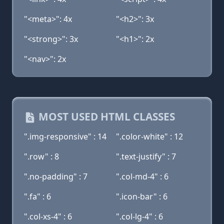
"<meta>": 4x
"<h2>": 3x
"<strong>": 3x
"<h1>": 2x
"<nav>": 2x
MOST USED HTML CLASSES
".img-responsive" : 14
".color-white" : 12
".row" : 8
".text-justify" : 7
".no-padding" : 7
".col-md-4" : 6
".fa" : 6
".icon-bar" : 6
".col-xs-4" : 6
".col-lg-4" : 6