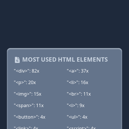
MOST USED HTML ELEMENTS
"<div>": 82x
"<a>": 37x
"<p>": 20x
"<li>": 16x
"<img>": 15x
"<br>": 11x
"<span>": 11x
"<i>": 9x
"<button>": 4x
"<ul>": 4x
"<link>": 4x
"<script>": 4x