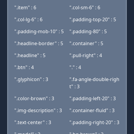
".item" : 6
".col-sm-6" : 6
".col-lg-6" : 6
".padding-top-20" : 5
".padding-mob-10" : 5
".padding-80" : 5
".headline-border" : 5
".container" : 5
".headline" : 5
".pull-right" : 4
".btn" : 4
"." : 4
".glyphicon" : 3
".fa-angle-double-righ
t" : 3
".color-brown" : 3
".padding-left-20" : 3
".img-description" : 3
".container-fluid" : 3
".text-center" : 3
".padding-right-20" : 3