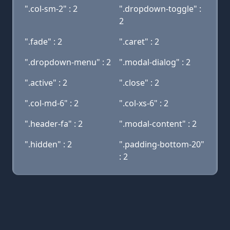
".col-sm-2" : 2
".dropdown-toggle" :
2
".fade" : 2
".caret" : 2
".dropdown-menu" : 2
".modal-dialog" : 2
".active" : 2
".close" : 2
".col-md-6" : 2
".col-xs-6" : 2
".header-fa" : 2
".modal-content" : 2
".hidden" : 2
".padding-bottom-20"
: 2