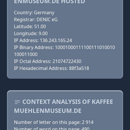
ENMUSEUM.DE HOSTED
Country: Germany
Registrar: DENIC eG
Latitude: 51.00
Longitude: 9.00
IP Address: 136.243.165.24
IP Binary Address: 10001000111100111010010
100011000
IP Octal Address: 21074722430
IP Hexadecimal Address: 88f3a518
CONTEXT ANALYSIS OF KAFFEE
MUEHLENMUSEUM.DE
Number of letter on this page: 2 914
Number of word on this page: 490