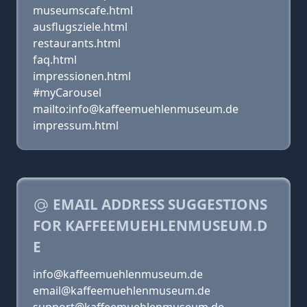
museumscafe.html
ausflugsziele.html
restaurants.html
faq.html
impressionen.html
#myCarousel
mailto:info@kaffeemuehlenmuseum.de
impressum.html
EMAIL ADDRESS SUGGESTIONS
FOR KAFFEEMUEHLENMUSEUM.D
E
info@kaffeemuehlenmuseum.de
email@kaffeemuehlenmuseum.de