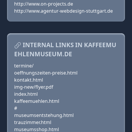
http://www.on-projects.de
http://www.agentur-webdesign-stuttgart.de
INTERNAL LINKS IN KAFFEEMU
EHLENMUSEUM.DE
termine/
oeffnungszeiten-preise.html
kontakt.html
img-new/flyer.pdf
index.html
kaffeemuehlen.html
#
museumsentstehung.html
trauzimmer.html
museumsshop.html