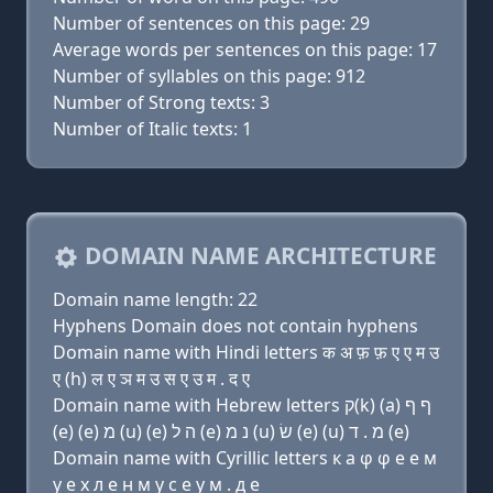
Number of sentences on this page: 29
Average words per sentences on this page: 17
Number of syllables on this page: 912
Number of Strong texts: 3
Number of Italic texts: 1
DOMAIN NAME ARCHITECTURE
Domain name length: 22
Hyphens Domain does not contain hyphens
Domain name with Hindi letters क अ फ़ फ़ ए ए म उ
ए (h) ल ए ञ म उ स ए उ म . द ए
Domain name with Hebrew letters ק(k) (a) ף ף
(e) (e) מ (u) (e) ה ל (e) נ מ (u) שׂ (e) (u) מ . ד (e)
Domain name with Cyrillic letters к a φ φ e e м
у e х л e н м у с e у м . д e