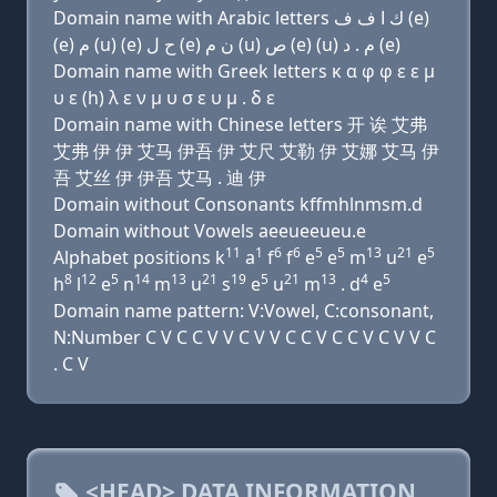
Domain name with Arabic letters ﻙ ﺍ ﻑ ﻑ (e)
(e) ﻡ (u) (e) ﺡ ﻝ (e) ﻥ ﻡ (u) ﺹ (e) (u) ﻡ . ﺩ (e)
Domain name with Greek letters κ α φ φ ε ε μ
υ ε (h) λ ε ν μ υ σ ε υ μ . δ ε
Domain name with Chinese letters 开 诶 艾弗
艾弗 伊 伊 艾马 伊吾 伊 艾尺 艾勒 伊 艾娜 艾马 伊
吾 艾丝 伊 伊吾 艾马 . 迪 伊
Domain without Consonants kffmhlnmsm.d
Domain without Vowels aeeueeueu.e
11
1
6
6
5
5
13
21
5
Alphabet positions k
a
f
f
e
e
m
u
e
8
12
5
14
13
21
19
5
21
13
4
5
h
l
e
n
m
u
s
e
u
m
. d
e
Domain name pattern: V:Vowel, C:consonant,
N:Number C V C C V V C V V C C V C C V C V V C
. C V
<HEAD> DATA INFORMATION