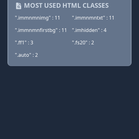
MOST USED HTML CLASSES
".immnmnimg" : 11
".immnmntxt" : 11
".immnmnfirstbg" : 11
".imhidden" : 4
".ff1" : 3
".fs20" : 2
".auto" : 2