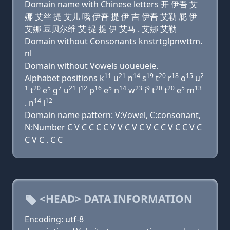
Domain name with Chinese letters 开 伊吾 艾
娜 艾丝 提 艾儿 哦 伊吾 提 伊 吉 伊吾 艾勒 屁 伊
艾娜 豆贝尔维 艾 提 提 伊 艾马 . 艾娜 艾勒
Domain without Consonants knstrtglpnwttm.
nl
Domain without Vowels uoueueie.
11
21
14
19
20
18
15
2
Alphabet positions k
u
n
s
t
r
o
u
1
20
5
7
21
12
16
5
14
23
9
20
20
5
13
t
e
g
u
l
p
e
n
w
i
t
t
e
m
14
12
. n
l
Domain name pattern: V:Vowel, C:consonant,
N:Number C V C C C C V V C V C V C C V C C V C
C V C . C C
<HEAD> DATA INFORMATION
Encoding: utf-8