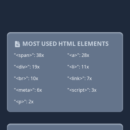
MOST USED HTML ELEMENTS
"<span>": 38x
"<a>": 28x
"<div>": 19x
"<li>": 11x
"<br>": 10x
"<link>": 7x
"<meta>": 6x
"<script>": 3x
"<p>": 2x