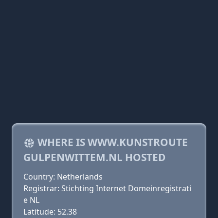
WHERE IS WWW.KUNSTROUTE
GULPENWITTEM.NL HOSTED
Country: Netherlands
Registrar: Stichting Internet Domeinregistrati
e NL
Latitude: 52.38