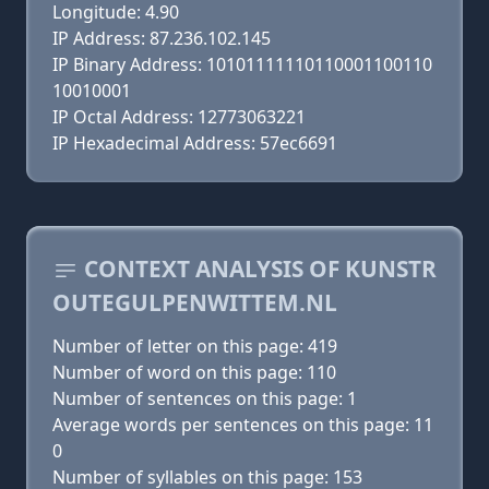
Longitude: 4.90
IP Address: 87.236.102.145
IP Binary Address: 10101111110110001100110
10010001
IP Octal Address: 12773063221
IP Hexadecimal Address: 57ec6691
CONTEXT ANALYSIS OF KUNSTR
OUTEGULPENWITTEM.NL
Number of letter on this page: 419
Number of word on this page: 110
Number of sentences on this page: 1
Average words per sentences on this page: 11
0
Number of syllables on this page: 153