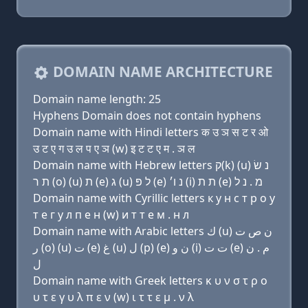
DOMAIN NAME ARCHITECTURE
Domain name length: 25
Hyphens Domain does not contain hyphens
Domain name with Hindi letters क उ ञ स ट र ओ
उ ट ए ग उ ल प ए ञ (w) इ ट ट ए म . ञ ल
Domain name with Hebrew letters ק(k) (u) נ שׂ
ת ר (ο) (u) ת (e) ג (u) ל פּ (e) נ ו׳ (i) ת ת (e) מ . נ ל
Domain name with Cyrillic letters к у н с т р о у
т e г у л п e н (w) и т т e м . н л
Domain name with Arabic letters ﻙ (u) ﻥ ﺹ ﺕ
ﺭ (o) (u) ﺕ (e) ﻍ (u) ﻝ (p) (e) ﻥ ﻭ (i) ﺕ ﺕ (e) ﻡ . ﻥ
ﻝ
Domain name with Greek letters κ υ ν σ τ ρ ο
υ τ ε γ υ λ π ε ν (w) ι τ τ ε μ . ν λ