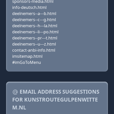
sponsors-media.html
info-deutsch.html
deelnemers--a---b.html
deelnemers--c---g.html
deelnemers--h---la.html
deelnemers--li---po.html
deelnemers--pr---t.html
deelnemers--u---z.html
contact-anbi-info.html
imsitemap.html
#imGoToMenu
EMAIL ADDRESS SUGGESTIONS
FOR KUNSTROUTEGULPENWITTE
M.NL