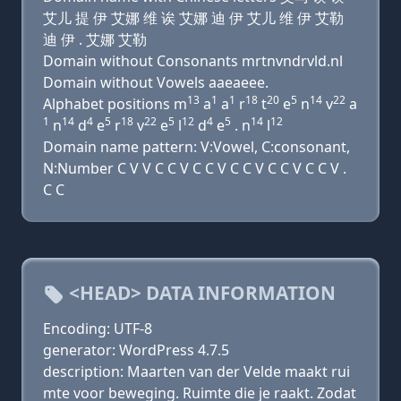
艾儿 提 伊 艾娜 维 诶 艾娜 迪 伊 艾儿 维 伊 艾勒
迪 伊 . 艾娜 艾勒
Domain without Consonants mrtnvndrvld.nl
Domain without Vowels aaeaeee.
13
1
1
18
20
5
14
22
Alphabet positions m
a
a
r
t
e
n
v
a
1
14
4
5
18
22
5
12
4
5
14
12
n
d
e
r
v
e
l
d
e
. n
l
Domain name pattern: V:Vowel, C:consonant,
N:Number C V V C C V C C V C C V C C V C C V .
C C
<HEAD> DATA INFORMATION
Encoding: UTF-8
generator: WordPress 4.7.5
description: Maarten van der Velde maakt rui
mte voor beweging. Ruimte die je raakt. Zodat