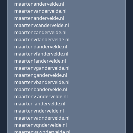
maartenandervelde.nl
maartenvandervelde.nl
maartenandervelde.nl
maartenvcandervelde.nl
maartencandervelde.nl
maartenvdandervelde.nl
maartendandervelde.nl
maartenvfandervelde.nl
maartenfandervelde.nl
maartenvgandervelde.nl
maartengandervelde.nl
maartenvbandervelde.nl
maartenbandervelde.nl
maartenv andervelde.nl
maarten andervelde.nl
maartenvndervelde.nl
maartenvaqndervelde.nl
maartenvqndervelde.nl
maartenvawndervelde.nl