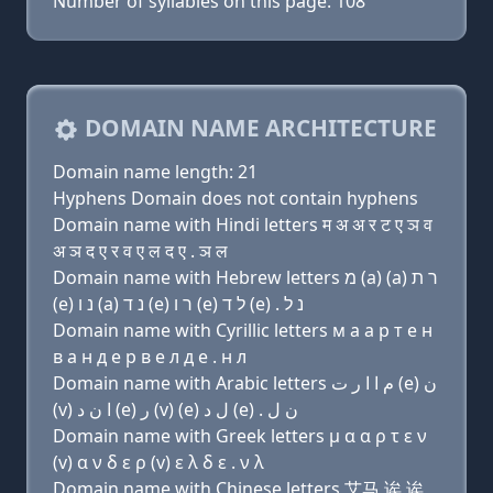
Number of syllables on this page: 108
DOMAIN NAME ARCHITECTURE
Domain name length: 21
Hyphens Domain does not contain hyphens
Domain name with Hindi letters म अ अ र ट ए ञ व
अ ञ द ए र व ए ल द ए . ञ ल
Domain name with Hebrew letters מ (a) (a) ר ת
(e) נ ו (a) נ ד (e) ר ו (e) ל ד (e) . נ ל
Domain name with Cyrillic letters м a a р т e н
в a н д e р в e л д e . н л
Domain name with Arabic letters ﻡ ﺍ ﺍ ﺭ ﺕ (e) ﻥ
(v) ﺍ ﻥ ﺩ (e) ﺭ (v) (e) ﻝ ﺩ (e) . ﻥ ﻝ
Domain name with Greek letters μ α α ρ τ ε ν
(v) α ν δ ε ρ (v) ε λ δ ε . ν λ
Domain name with Chinese letters 艾马 诶 诶