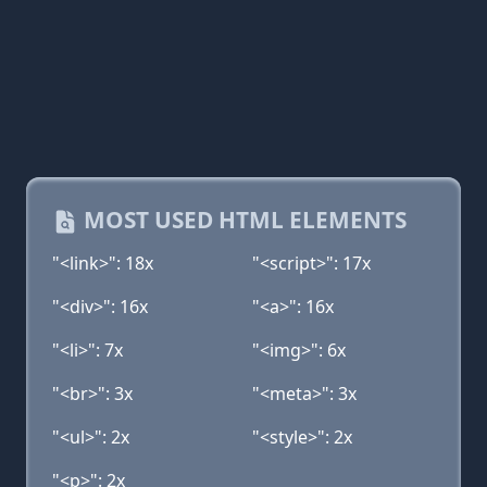
MOST USED HTML ELEMENTS
"<link>": 18x
"<script>": 17x
"<div>": 16x
"<a>": 16x
"<li>": 7x
"<img>": 6x
"<br>": 3x
"<meta>": 3x
"<ul>": 2x
"<style>": 2x
"<p>": 2x