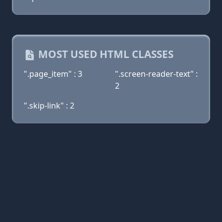
MOST USED HTML CLASSES
".page_item" : 3
".screen-reader-text" :
2
".skip-link" : 2