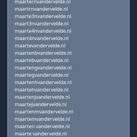
maarternvandervelde.nl
maartrnvandervelde.nl
maarte3nvandervelde.nl
maart3nvandervelde.nl
maarte4nvandervelde.nl
maart4nvandervelde.nl
maartevandervelde.nl
maartenbvandervelde.nl
maartebvandervelde.nl
maartengvandervelde.nl
maartegvandervelde.nl
maartenhvandervelde.nl
maartehvandervelde.nl
maartenjvandervelde.nl
maartejvandervelde.nl
maartenmvandervelde.nl
maartemvandervelde.nl
maarten vandervelde.nl
maarte vandervelde.nl