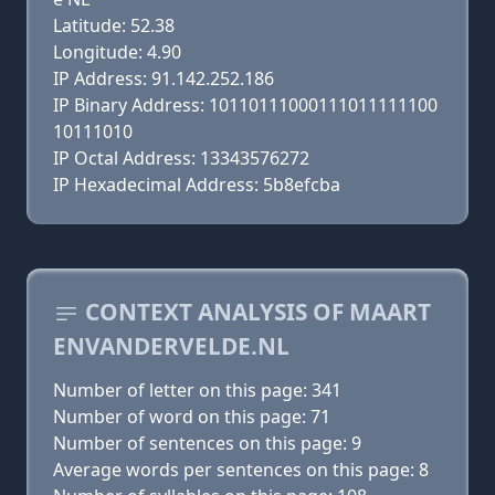
Latitude: 52.38
Longitude: 4.90
IP Address: 91.142.252.186
IP Binary Address: 10110111000111011111100
10111010
IP Octal Address: 13343576272
IP Hexadecimal Address: 5b8efcba
CONTEXT ANALYSIS OF MAART
ENVANDERVELDE.NL
Number of letter on this page: 341
Number of word on this page: 71
Number of sentences on this page: 9
Average words per sentences on this page: 8