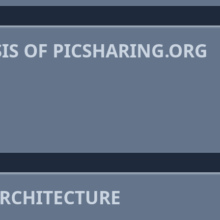
IS OF PICSHARING.ORG
RCHITECTURE