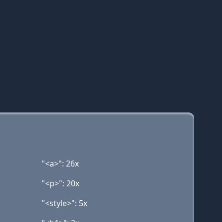
"<a>": 26x
"<p>": 20x
"<style>": 5x