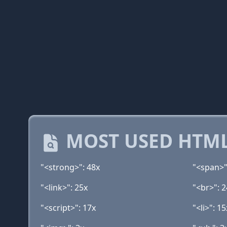
MOST USED HTML
"<strong>": 48x
"<span>"
"<link>": 25x
"<br>": 2
"<script>": 17x
"<li>": 15