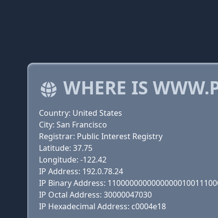
WHERE IS WWW.P
Country: United States
City: San Francisco
Registrar: Public Interest Registry
Latitude: 37.75
Longitude: -122.42
IP Address: 192.0.78.24
IP Binary Address: 110000000000000001001110
IP Octal Address: 30000047030
IP Hexadecimal Address: c0004e18