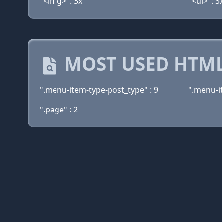
"<img>": 3x
"<ul>": 3
MOST USED HTML
".menu-item-type-post_type" : 9
".menu-i
".page" : 2