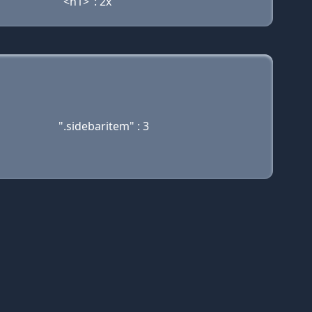
"<h1>": 2x
".sidebaritem" : 3