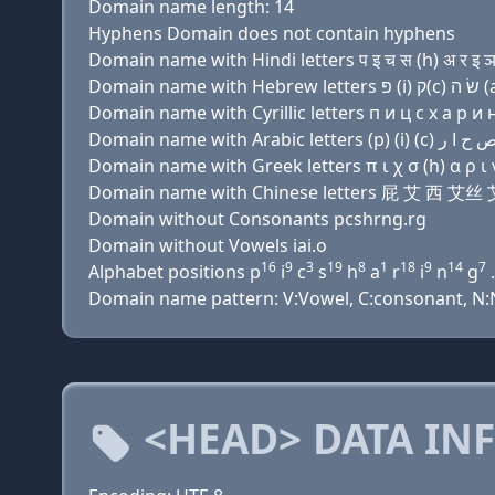
Domain name length: 14
Hyphens Domain does not contain hyphens
Domain name with Hindi letters प इ च स (h) अ र इ ञ 
Domain name with Cyrillic letters п и ц с х a р и н 
Domain name with Greek letters π ι χ σ (h) α ρ ι ν
Domain name with Chinese letters 屁 艾 西 
Domain without Consonants pcshrng.rg
Domain without Vowels iai.o
16
9
3
19
8
1
18
9
14
7
Alphabet positions p
i
c
s
h
a
r
i
n
g
.
Domain name pattern: V:Vowel, C:consonant, N:Nu
<HEAD> DATA IN