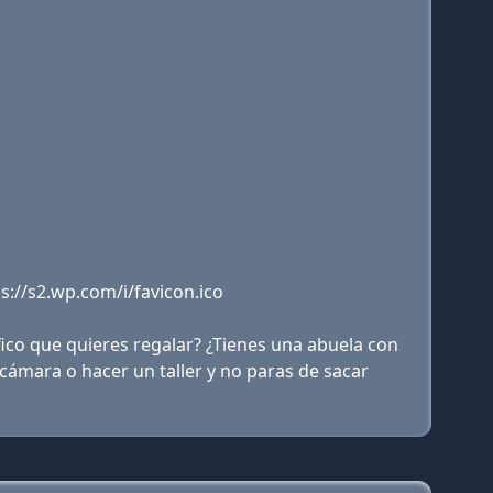
://s2.wp.com/i/favicon.ico
co que quieres regalar? ¿Tienes una abuela con
cámara o hacer un taller y no paras de sacar