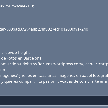
 maximum-scale=1.0;
avatar/509bad87294adb278f3927ed101200df?s=240
ht=device-height
o de Fotos en Barcelona
m;action-uri=http://forums.wordpress.com/;icon-uri=https
com
mágenes? ¿Tienes en casa unas imágenes en papel fotográfi
e y quieres compartir tu pasión? ¿Acabas de comprarte una 