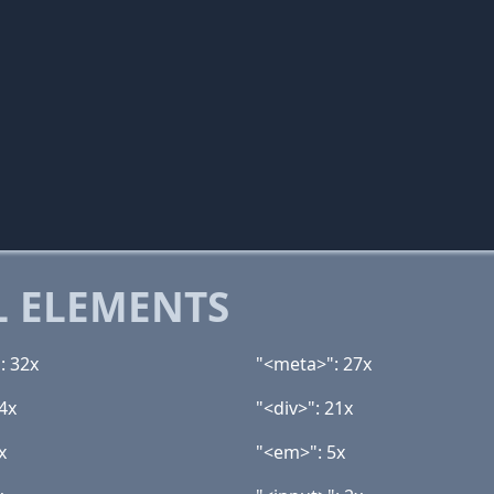
 ELEMENTS
: 32x
"<meta>": 27x
4x
"<div>": 21x
x
"<em>": 5x