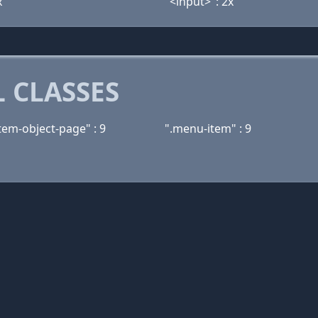
x
"<input>": 2x
 CLASSES
tem-object-page" : 9
".menu-item" : 9