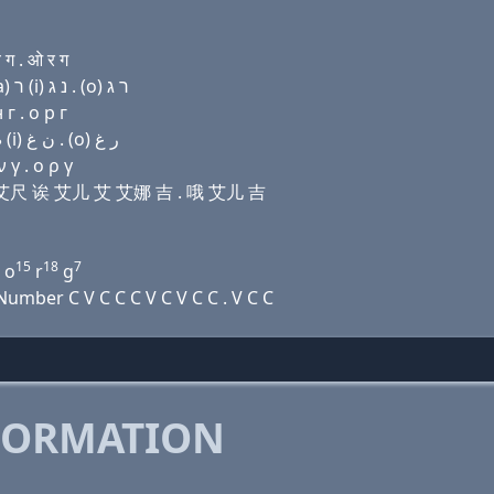
ग . ओ र ग
Domain name with Hebrew letters פּ (i) ק(c) שׂ ה (a) ר (i) נ ג . (ο) ר ג
г . о р г
Domain name with Arabic letters (p) (i) (c) ﺹ ﺡ ﺍ ﺭ (i) ﻥ ﻍ . (o) ﺭ ﻍ
 γ . ο ρ γ
艾丝 艾尺 诶 艾儿 艾 艾娜 吉 . 哦 艾儿 吉
15
18
7
 o
r
g
mber C V C C C V C V C C . V C C
FORMATION