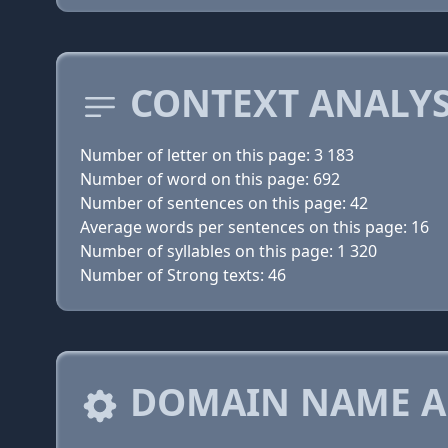
CONTEXT ANALYS
Number of letter on this page: 3 183
Number of word on this page: 692
Number of sentences on this page: 42
Average words per sentences on this page: 16
Number of syllables on this page: 1 320
Number of Strong texts: 46
DOMAIN NAME A