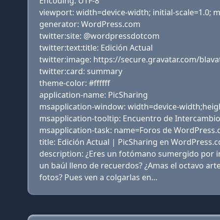
Encoding: UTF-8
viewport: width=device-width; initial-scale=1.0;
generator: WordPress.com
twitter:site: @wordpressdotcom
twitter:text:title: Edición Actual
twitter:image: https://secure.gravatar.com/bl
twitter:card: summary
theme-color: #ffffff
application-name: PicSharing
msapplication-window: width=device-width;heig
msapplication-tooltip: Encuentro de Intercambi
msapplication-task: name=Foros de WordPress.co
title: Edición Actual | PicSharing en WordPress.
description: ¿Eres un fotómano sumergido por i
un baúl lleno de recuerdos? ¿Amas el octavo art
fotos? Pues ven a colgarlas en…