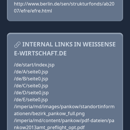
http://www.berlin.de/sen/strukturfonds/ab20
07/efre/efre.html
INTERNAL LINKS IN WEISSENSE
E-WIRTSCHAFT.DE
/de/start/index.jsp
/de/A/seite0.jsp
/de/B/seite0.jsp
/de/C/seite0.jsp
/de/D/seite0.jsp
/de/E/seite0.jsp
/imperia/md/images/pankow/standortinform
ationen/bezirk_pankow_full.png
/imperia/md/content/pankow/pdf-dateien/pa
nkow2013amt_preflight_opt.pdf