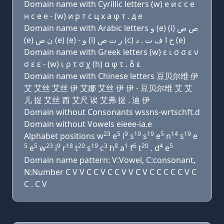
Domain name with Cyrillic letters (w) e и с с e
н с e e - (w) и р т с ц х a φ т . д e
Domain name with Arabic letters ﻭ (e) (i) ﺹ ﺹ
(e) ﻥ ﺹ (e) (e) - ﻭ (i) ﺭ ﺕ ﺹ (c) ﺡ ﺍ ﻑ ﺕ . ﺩ (e)
Domain name with Greek letters (w) ε ι σ σ ε ν
σ ε ε - (w) ι ρ τ σ χ (h) α φ τ . δ ε
Domain name with Chinese letters 豆贝尔维 伊
艾 艾丝 艾丝 伊 艾娜 艾丝 伊 伊 - 豆贝尔维 艾 艾
儿 提 艾丝 西 艾尺 诶 艾弗 提 . 迪 伊
Domain without Consonants wssns-wrtschft.d
Domain without Vowels eieee-ia.e
23
5
9
19
19
5
14
19
Alphabet positions w
e
i
s
s
e
n
s
e
5
5
23
9
18
20
19
3
8
1
6
20
4
5
e
w
i
r
t
s
c
h
a
f
t
. d
e
Domain name pattern: V:Vowel, C:consonant,
N:Number C V V C C V C C V V C V C C C C C V C
C . C V