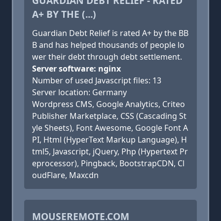
GUARDIAN DEBT RELIEF - RATED
A+ BY THE (...)
Guardian Debt Relief is rated A+ by the BB
B and has helped thousands of people lo
wer their debt through debt settlement.
Server software: nginx
Number of used Javascript files: 13
Server location: Germany
Wordpress CMS, Google Analytics, Criteo
Publisher Marketplace, CSS (Cascading St
yle Sheets), Font Awesome, Google Font A
PI, Html (HyperText Markup Language), H
tml5, Javascript, jQuery, Php (Hypertext Pr
eprocessor), Pingback, BootstrapCDN, Cl
oudFlare, Maxcdn
MOUSEREMOTE.COM