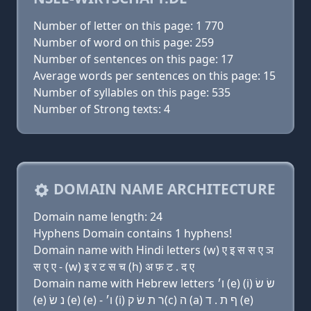
Number of letter on this page: 1 770
Number of word on this page: 259
Number of sentences on this page: 17
Average words per sentences on this page: 15
Number of syllables on this page: 535
Number of Strong texts: 4
DOMAIN NAME ARCHITECTURE
Domain name length: 24
Hyphens Domain contains 1 hyphens!
Domain name with Hindi letters (w) ए इ स स ए ञ
स ए ए - (w) इ र ट स च (h) अ फ़ ट . द ए
Domain name with Hebrew letters ו׳ (e) (i) שׂ שׂ
(e) נ שׂ (e) (e) - ו׳ (i) ר ת שׂ ק(c) ה (a) ף ת . ד (e)