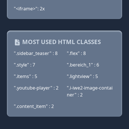
"<iframe>": 2x
MOST USED HTML CLASSES
".sidebar_teaser" : 8
".flex" : 8
".style" : 7
".bereich_1" : 6
".items" : 5
".lightview" : 5
".youtube-player" : 2
".i-iwe2-image-contai
ner" : 2
".content_item" : 2