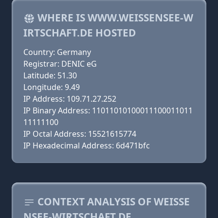
WHERE IS WWW.WEISSENSEE-W
IRTSCHAFT.DE HOSTED
Country: Germany
Registrar: DENIC eG
Latitude: 51.30
Longitude: 9.49
IP Address: 109.71.27.252
IP Binary Address: 11011010100011100011011
11111100
IP Octal Address: 15521615774
IP Hexadecimal Address: 6d471bfc
CONTEXT ANALYSIS OF WEISSE
NSEE-WIRTSCHAFT.DE