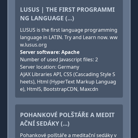
LUSUS | THE FIRST PROGRAMMI
NG LANGUAGE (...)
LUSUS is the first language programming
language in LATIN. Try and Learn now. ww
w.lusus.org
Server software: Apache
Number of used Javascript files: 2
Server location: Germany
AJAX Libraries API, CSS (Cascading Style S
heets), Html (HyperText Markup Languag
e), Html5, BootstrapCDN, Maxcdn
POHANKOVÉ POLŠTÁŘE A MEDIT
AČNÍ SEDÁKY (...)
Pohankové polštáře a meditační sedáky v