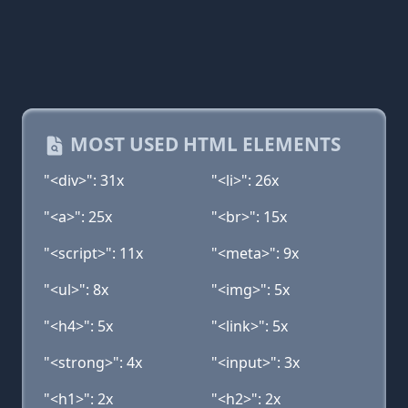
MOST USED HTML ELEMENTS
"<div>": 31x
"<li>": 26x
"<a>": 25x
"<br>": 15x
"<script>": 11x
"<meta>": 9x
"<ul>": 8x
"<img>": 5x
"<h4>": 5x
"<link>": 5x
"<strong>": 4x
"<input>": 3x
"<h1>": 2x
"<h2>": 2x