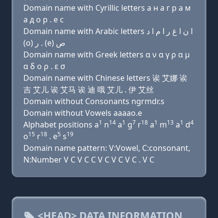
Domain name with Cyrillic letters a н a г р a м
a д о р . e с
Domain name with Arabic letters ﺍ ﻥ ﺍ ﻍ ﺭ ﺍ ﻡ ﺍ ﺩ
(o) ﺭ . (e) ﺹ
Domain name with Greek letters α ν α γ ρ α μ
α δ ο ρ . ε σ
Domain name with Chinese letters 诶 艾娜 诶
吉 艾儿 诶 艾马 诶 迪 哦 艾儿 . 伊 艾丝
Domain without Consonants ngrmdr.s
Domain without Vowels aaaao.e
1
14
1
7
18
1
13
1
4
Alphabet positions a
n
a
g
r
a
m
a
d
15
18
5
19
o
r
. e
s
Domain name pattern: V:Vowel, C:consonant,
N:Number V C V C C V C V C V C . V C
<HEAD> DATA INFORMATION