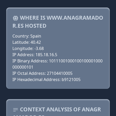
WHERE IS WWW.ANAGRAMADO
R.ES HOSTED
Country: Spain
Latitude: 40.42
Longitude: -3.68
IP Address: 185.18.16.5
IP Binary Address: 10111001000100100001000
000000101
IP Octal Address: 27104410005
IP Hexadecimal Address: b9121005
CONTEXT ANALYSIS OF ANAGR