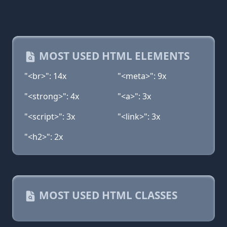
MOST USED HTML ELEMENTS
"<br>": 14x
"<meta>": 9x
"<strong>": 4x
"<a>": 3x
"<script>": 3x
"<link>": 3x
"<h2>": 2x
MOST USED HTML CLASSES