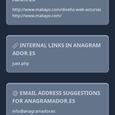
http://www.maliayo.com/diseño-web-asturias
http://www.maliayo.com/
INTERNAL LINKS IN ANAGRAM
ADOR.ES
juez.php
EMAIL ADDRESS SUGGESTIONS
FOR ANAGRAMADOR.ES
info@anagramador.es