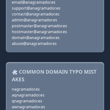
email@anagramador.es
support@anagramador.es
contact@anagramador.es
admin@anagramador.es
postmaster@anagramador.es
hostmaster@anagramador.es
domain@anagramador.es
abuse@anagramador.es
COMMON DOMAIN TYPO MIST
AKES
nagramador.es
aqnagramador.es
qnagramador.es
awnagramador.es