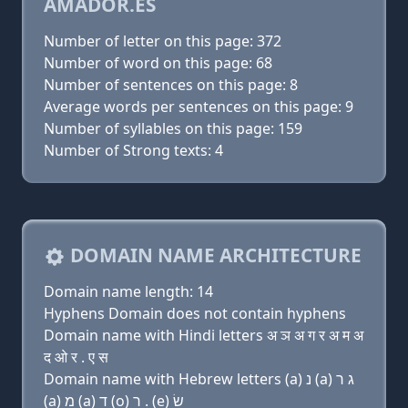
AMADOR.ES
Number of letter on this page: 372
Number of word on this page: 68
Number of sentences on this page: 8
Average words per sentences on this page: 9
Number of syllables on this page: 159
Number of Strong texts: 4
DOMAIN NAME ARCHITECTURE
Domain name length: 14
Hyphens Domain does not contain hyphens
Domain name with Hindi letters अ ञ अ ग र अ म अ
द ओ र . ए स
Domain name with Hebrew letters (a) נ (a) ג ר
(a) מ (a) ד (ο) ר . (e) שׂ