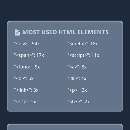
MOST USED HTML ELEMENTS
"<div>": 54x
"<meta>": 18x
"<span>": 17x
"<script>": 11x
"<font>": 9x
"<a>": 8x
"<b>": 6x
"<li>": 4x
"<link>": 3x
"<p>": 3x
"<h1>": 2x
"<h3>": 2x