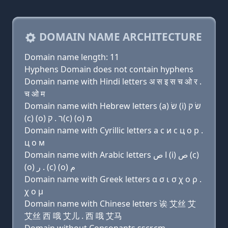
DOMAIN NAME ARCHITECTURE
Domain name length: 11
Hyphens Domain does not contain hyphens
Domain name with Hindi letters अ स इ स च ओ र .
च ओ म
Domain name with Hebrew letters (a) שׂ (i) שׂ ק
(c) (ο) ר . ק(c) (ο) מ
Domain name with Cyrillic letters a с и с ц о р .
ц о м
Domain name with Arabic letters ﺍ ﺹ (i) ﺹ (c)
(o) ﺭ . (c) (o) ﻡ
Domain name with Greek letters α σ ι σ χ ο ρ .
χ ο μ
Domain name with Chinese letters 诶 艾丝 艾
艾丝 西 哦 艾儿 . 西 哦 艾马