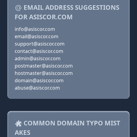
EMAIL ADDRESS SUGGESTIONS
FOR ASISCOR.COM
info@asiscor.com
email@asiscor.com
support@asiscor.com
contact@asiscor.com
admin@asiscor.com
postmaster@asiscor.com
hostmaster@asiscor.com
domain@asiscor.com
abuse@asiscor.com
COMMON DOMAIN TYPO MIST
AKES