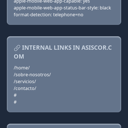
apple-mobile-web-app-capable: yes
apple-mobile-web-app-status-bar-style: black
format-detection: telephone=no
INTERNAL LINKS IN ASISCOR.C
OM
/home/
/sobre-nosotros/
/servicios/
/contacto/
#
#