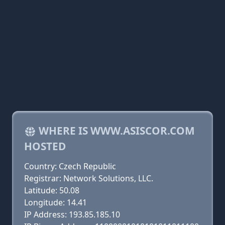
WHERE IS WWW.ASISCOR.COM
HOSTED
Country: Czech Republic
Registrar: Network Solutions, LLC.
Latitude: 50.08
Longitude: 14.41
IP Address: 193.85.185.10