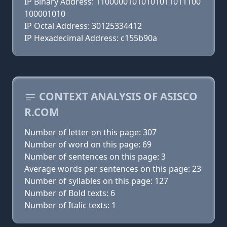
IP Binary Address: 11000001010101011011100
100001010
IP Octal Address: 30125334412
IP Hexadecimal Address: c155b90a
CONTEXT ANALYSIS OF ASISCO
R.COM
Number of letter on this page: 307
Number of word on this page: 69
Number of sentences on this page: 3
Average words per sentences on this page: 23
Number of syllables on this page: 127
Number of Bold texts: 6
Number of Italic texts: 1