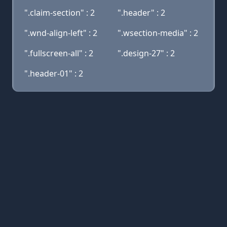
".claim-section" : 2
".header" : 2
".wnd-align-left" : 2
".wsection-media" : 2
".fullscreen-all" : 2
".design-27" : 2
".header-01" : 2