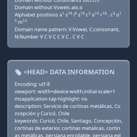
Domain without Consonants sscr.cm
Domain without Vowels aio.o
1
19
9
19
3
15
18
3
1
Alphabet positions a
s
i
s
c
o
r
. c
o
5
13
m
Domain name pattern: V:Vowel, C:consonant,
N:Number V C V C C V C . C V C
<HEAD> DATA INFORMATION
Encoding: utf-8
viewport: width=device-width,initial-scale=1
msapplication-tap-highlight: no
description: Servicio de cortinas metálicas, Co
ncepción y Curicó, Chile
keywords: Curicó, Chile, Santiago, Concepción,
cortinas de exterior, cortinas metalicas, cortin
as metálicas, persiana enrollable, persiana ext