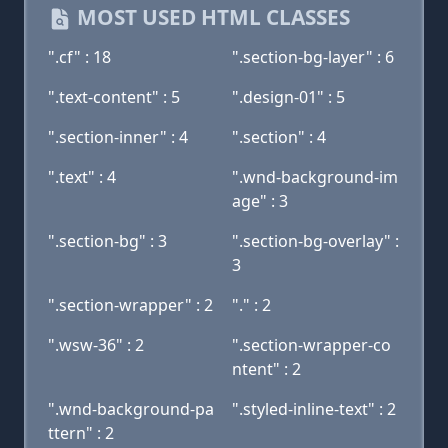
MOST USED HTML CLASSES
".cf" : 18
".section-bg-layer" : 6
".text-content" : 5
".design-01" : 5
".section-inner" : 4
".section" : 4
".text" : 4
".wnd-background-im
age" : 3
".section-bg" : 3
".section-bg-overlay" :
3
".section-wrapper" : 2
"." : 2
".wsw-36" : 2
".section-wrapper-co
ntent" : 2
".wnd-background-pa
".styled-inline-text" : 2
ttern" : 2