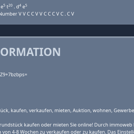
5
20
4
5
e
t
. d
e
mber V V C C V V C C C V C . C V
FORMATION
EZ9+7bzbps=
k, kaufen, verkaufen, mieten, Auktion, wohnen, Gewerbe, v
rundstück kaufen oder mieten Sie online! Durch immoweb h
 von 4-8 Wochen zu verkaufen oder zu kaufen. Das Einstel