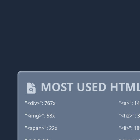
MOST USED HTML
"<div>": 767x
"<a>": 1
"<img>": 58x
"<h2>": 
"<span>": 22x
"<li>": 18