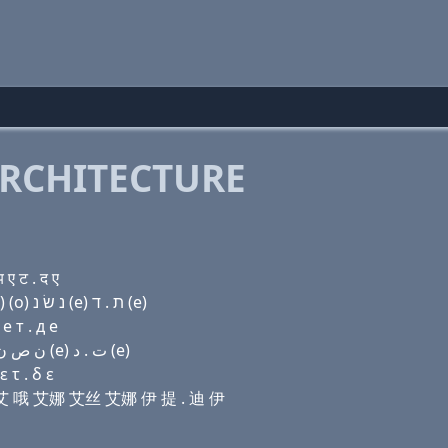
RCHITECTURE
ए ट . द ए
Domain name with Hebrew letters (a) (u) ק(k) ת (i) (ο) נ שׂ נ (e) ת . ד (e)
e т . д e
Domain name with Arabic letters ﺍ (u) ﻙ ﺕ (i) (o) ﻥ ﺹ ﻥ (e) ﺕ . ﺩ (e)
 τ . δ ε
 提 艾 哦 艾娜 艾丝 艾娜 伊 提 . 迪 伊