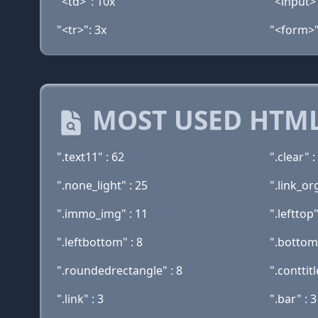
"<td>": 10x
"<input>"
"<tr>": 3x
"<form>"
MOST USED HTML
".text11" : 62
".clear" :
".none_light" : 25
".link_or
".immo_img" : 11
".lefttop"
".leftbottom" : 8
".bottom
".roundedrectangle" : 8
".conttitl
".link" : 3
".bar" : 3