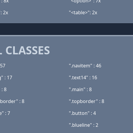
: 8x
"<option>": 7x
: 2x
"<table>": 2x
 CLASSES
 57
".navitem" : 46
g" : 17
".text14" : 16
 : 8
".main" : 8
border" : 8
".topborder" : 8
e" : 7
".button" : 4
".blueline" : 2