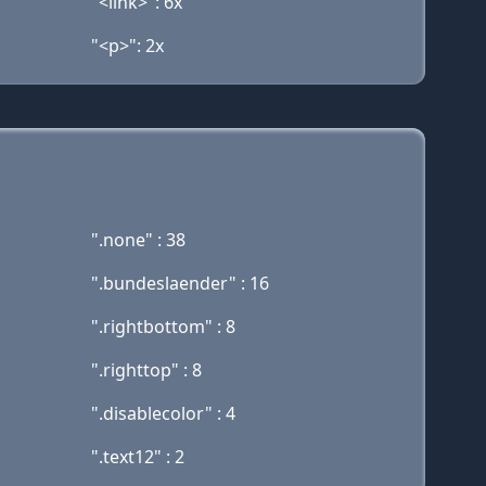
"<link>": 6x
"<p>": 2x
".none" : 38
".bundeslaender" : 16
".rightbottom" : 8
".righttop" : 8
".disablecolor" : 4
".text12" : 2