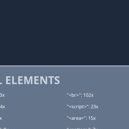
 ELEMENTS
43x
"<br>": 102x
34x
"<script>": 23x
x
"<area>": 15x