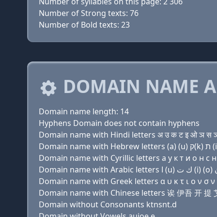
Number of syllables on this page: 2 306
Number of Strong texts: 76
Number of Bold texts: 23
DOMAIN NAME A
Domain name length: 14
Hyphens Domain does not contain hyphens
Domain name with Hindi letters अ उ क ट इ ओ ञ स ञ 
Domain name with Cyrillic letters a у к т и о н с н 
Domain name with Greek letters α υ κ τ ι ο ν σ ν ε
Domain name with Chinese letters 诶 伊吾 开
Domain without Consonants ktnsnt.d
Domain without Vowels auioe.e