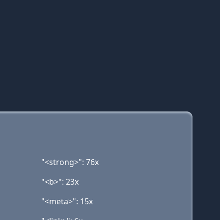
"<strong>": 76x
"<b>": 23x
"<meta>": 15x