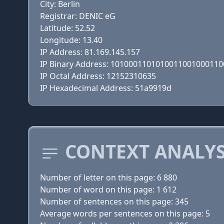
City: Berlin
Registrar: DENIC eG
Latitude: 52.52
Longitude: 13.40
IP Address: 81.169.145.157
IP Binary Address: 101000110101001100100011
IP Octal Address: 12152310635
IP Hexadecimal Address: 51a9919d
CONTEXT ANALYS
Number of letter on this page: 6 880
Number of word on this page: 1 612
Number of sentences on this page: 345
Average words per sentences on this page: 5