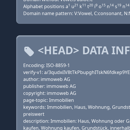
1
21
11
20
9
15
14
19
14
Alphabet positions a
u
k
t
i
o
n
s
n
Domain name pattern: V:Vowel, C:consonant, N:Nu
<HEAD> DATA IN
Encoding: ISO-8859-1
verify-v1: a/3qudxiIV8tTkPbupghITskN6fdkep9Y
author: immoweb AG
publisher: immoweb AG
copyright: immoweb AG
page-topic: Immobilien
keywords: Immobilien, Haus, Wohnung, Grundstüc
preiswert
description: Immobilien: Haus, Wohnung oder G
kaufen, Wohnung kaufen, Grundstück, innerhalb