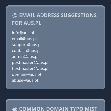
EMAIL ADDRESS SUGGESTIONS
FOR AUS.PL
info@aus.pl
email@aus.pl
support@aus.pl
contact@aus.pl
admin@aus.pl
postmaster@aus.pl
hostmaster@aus.pl
domain@aus.pl
abuse@aus.pl
COMMON DOMAIN TYPO MIST