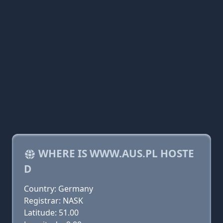
WHERE IS WWW.AUS.PL HOSTE
D
Country: Germany
Registrar: NASK
Latitude: 51.00