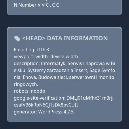
N:Number V V C . C C
<HEAD> DATA INFORMATION
Encoding: UTF-8
viewport: width=device-width
description: Informatyk. Serwis i naprawa w Bi
elsku. Systemy zarządzania Insert, Sage Symfo
nia, Enova. Budowa sieci, serwerowni i monito
ringowych.
robots: noodp
google-site-verification: DMLJ01uMfhx31m3rji
csafV36kRbN6Gj1sDk8bvCUII
generator: WordPress 4.7.5