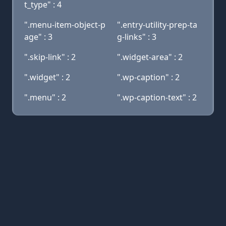
t_type" : 4
".menu-item-object-p
".entry-utility-prep-ta
age" : 3
g-links" : 3
".skip-link" : 2
".widget-area" : 2
".widget" : 2
".wp-caption" : 2
".menu" : 2
".wp-caption-text" : 2