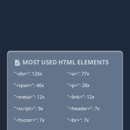
MOST USED HTML ELEMENTS
"<div>": 126x
"<a>": 77x
"<span>": 46x
"<p>": 28x
"<meta>": 12x
"<link>": 12x
"<script>": 9x
"<header>": 7x
"<footer>": 7x
"<br>": 7x