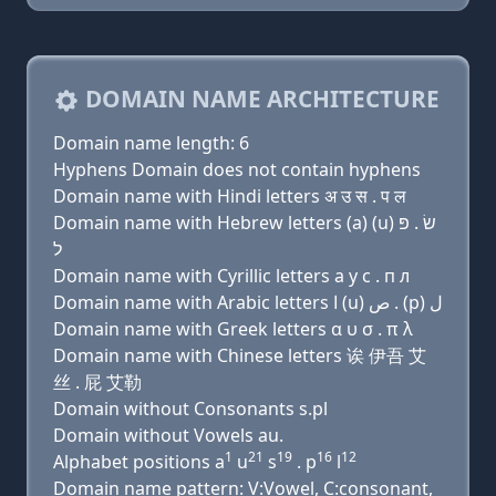
DOMAIN NAME ARCHITECTURE
Domain name length: 6
Hyphens Domain does not contain hyphens
Domain name with Hindi letters अ उ स . प ल
Domain name with Hebrew letters (a) (u) שׂ . פּ
ל
Domain name with Cyrillic letters a у с . п л
Domain name with Arabic letters ﺍ (u) ﺹ . (p) ﻝ
Domain name with Greek letters α υ σ . π λ
Domain name with Chinese letters 诶 伊吾 艾
丝 . 屁 艾勒
Domain without Consonants s.pl
Domain without Vowels au.
1
21
19
16
12
Alphabet positions a
u
s
. p
l
Domain name pattern: V:Vowel, C:consonant,