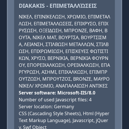
DIAKAKIS - ΕΠΙΜΕΤΑΛΛΏΣΕΙΣ
ΝΙΚΕΛ, ΕΠΙΝΙΚΕΛΩΣΗ, ΧΡΩΜΙΟ, ΕΠΙΜΕΤΑΛ
ΛΩΣΗ, ΕΠΙΜΕΤΑΛΛΩΣΕΙΣ, ΕΠΙΧΡΥΣΟ, ΕΠΙΧ
ΡΥΣΩΣΗ, ΟΞΕΙΔΩΣΗ, ΜΠΡΟΝΖΕ, ΒΑΦΗ, Β
ΟΥΤΑ, ΝΙΚΕΛ ΜΑΤ, ΒΟΥΡΤΣΑ, ΒΟΥΡΤΣΙΣΜ
Α, ΛΕΙΑΝΣΗ, ΣΤΙΛΒΩΣΗ ΜΕΤΑΛΛΩΝ, ΣΤΙΛΒ
ΩΣΗ, ΕΠΙΧΡΩΜΙΩΣΗ, ΕΠΙΣΚΕΥΕΣ ΦΩΤΙΣΤΙ
ΚΩΝ, ΧΡΥΣΟ, ΒΕΡΝΙΚΙΑ, ΒΕΡΝΙΚΙΑ ΦΟΥΡΝ
ΟΥ, ΕΠΟΡΕΙΧΑΛΚΩΣΗ, ΟΡΕΙΧΑΛΚΩΣΗ, ΕΠΑ
ΡΓΥΡΩΣΗ, ΑΣΗΜΙ, ΕΠΙΧΑΛΚΩΣΗ, ΕΠΙΜΠΡ
ΟΥΤΖΩΣΗ, ΜΠΡΟΥΤΖΟΣ, BRONZE, ΜΑΥΡΟ
ΝΙΚΕΛ/ ΧΡΩΜΙΟ, ΑΝΑΠΑΛΑΙΩΣΗ ΑΝΤΙΚΕΣ
Server software: Microsoft-IIS/8.0
Number of used Javascript files: 4
Server location: Germany
CSS (Cascading Style Sheets), Html (Hyper
Text Markup Language), Javascript, jQuer
y, Swf Object