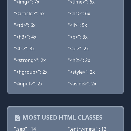
"<img>": 7x
"<time>": 6x
"<article>": 6x
"<h1>": 6x
"<td>": 6x
"<li>": 5x
"<h3>": 4x
"<b>": 3x
"<tr>": 3x
"<ul>": 2x
"<strong>": 2x
"<h2>": 2x
"<hgroup>": 2x
"<style>": 2x
"<input>": 2x
"<aside>": 2x
MOST USED HTML CLASSES
".sep" : 14
".entry-meta" : 13