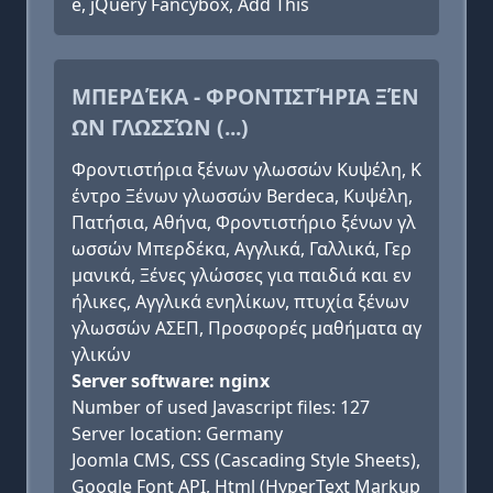
e, jQuery Fancybox, Add This
ΜΠΕΡΔΈΚΑ - ΦΡΟΝΤΙΣΤΉΡΙΑ ΞΈΝ
ΩΝ ΓΛΩΣΣΏΝ (...)
Φροντιστήρια ξένων γλωσσών Κυψέλη, Κ
έντρο Ξένων γλωσσών Berdeca, Κυψέλη,
Πατήσια, Αθήνα, Φροντιστήριο ξένων γλ
ωσσών Μπερδέκα, Αγγλικά, Γαλλικά, Γερ
μανικά, Ξένες γλώσσες για παιδιά και εν
ήλικες, Αγγλικά ενηλίκων, πτυχία ξένων
γλωσσών ΑΣΕΠ, Προσφορές μαθήματα αγ
γλικών
Server software: nginx
Number of used Javascript files: 127
Server location: Germany
Joomla CMS, CSS (Cascading Style Sheets),
Google Font API, Html (HyperText Markup