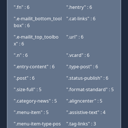
".fn" : 6
".hentry" : 6
".e-mailit_bottom_tool
".cat-links" : 6
box" : 6
".e-mailit_top_toolbo
".url" : 6
x" : 6
".n" : 6
".vcard" : 6
".entry-content" : 6
".type-post" : 6
".post" : 6
".status-publish" : 6
".size-full" : 5
".format-standard" : 5
".category-news" : 5
".aligncenter" : 5
".menu-item" : 5
".assistive-text" : 4
".menu-item-type-pos
".tag-links" : 3