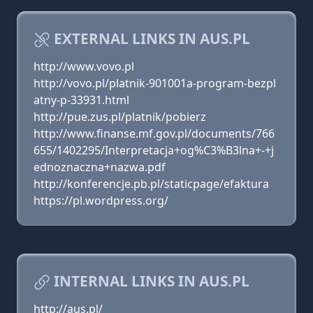
EXTERNAL LINKS IN AUS.PL
http://www.vovo.pl
http://vovo.pl/platnik-901001a-program-bezpl
atny-p-33931.html
http://pue.zus.pl/platnik/pobierz
http://www.finanse.mf.gov.pl/documents/766
655/1402295/Interpretacja+og%C3%B3lna+-+j
ednoznaczna+nazwa.pdf
http://konferencje.pb.pl/staticpage/efaktura
https://pl.wordpress.org/
INTERNAL LINKS IN AUS.PL
http://aus.pl/