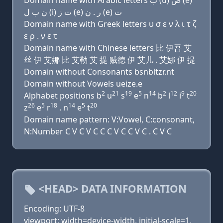
Domain name with Arabic letters ﺏ (u) ﺹ (e)
ﻥ ﺏ ﻝ (i) ﺕ ﺯ (e) ﺭ . ﻥ (e) ﺕ
Domain name with Greek letters υ σ ε ν λ ι τ ζ
ε ρ . ν ε τ
Domain name with Chinese letters 比 伊吾 艾
丝 伊 艾娜 比 艾勒 艾 提 贼德 伊 艾儿 . 艾娜 伊 提
Domain without Consonants bsnbltzr.nt
Domain without Vowels ueize.e
2
21
19
5
14
2
12
9
20
Alphabet positions b
u
s
e
n
b
l
i
t
26
5
18
14
5
20
z
e
r
. n
e
t
Domain name pattern: V:Vowel, C:consonant,
N:Number C V C V C C C V C C V C . C V C
<HEAD> DATA INFORMATION
Encoding: UTF-8
viewport: width=device-width, initial-scale=1,