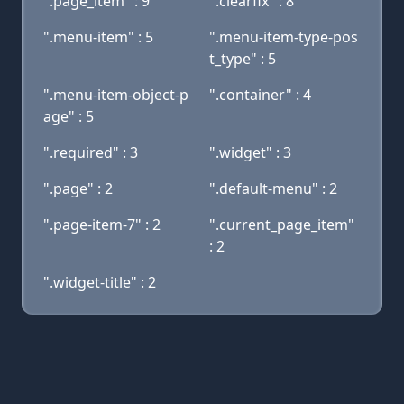
".page_item" : 9
".clearfix" : 8
".menu-item" : 5
".menu-item-type-pos
t_type" : 5
".menu-item-object-p
".container" : 4
age" : 5
".required" : 3
".widget" : 3
".page" : 2
".default-menu" : 2
".page-item-7" : 2
".current_page_item"
: 2
".widget-title" : 2