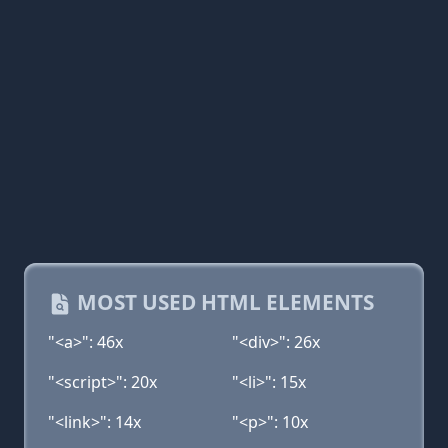
MOST USED HTML ELEMENTS
"<a>": 46x
"<div>": 26x
"<script>": 20x
"<li>": 15x
"<link>": 14x
"<p>": 10x