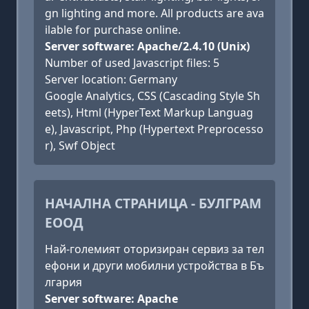
gn lighting and more. All products are ava
ilable for purchase online.
Server software: Apache/2.4.10 (Unix)
Number of used Javascript files: 5
Server location: Germany
Google Analytics, CSS (Cascading Style Sh
eets), Html (HyperText Markup Languag
e), Javascript, Php (Hypertext Preprocesso
r), Swf Object
НАЧАЛНА СТРАНИЦА - БУЛГРАМ
ЕООД
Най-големият оторизиран сервиз за тел
ефони и други мобилни устройства в Бъ
лгария
Server software: Apache