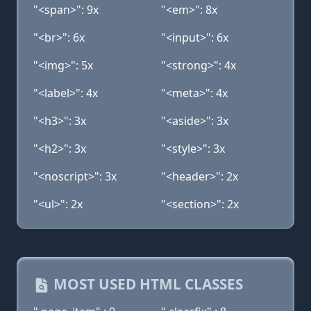
"<span>": 9x
"<em>": 8x
"<br>": 6x
"<input>": 6x
"<img>": 5x
"<strong>": 4x
"<label>": 4x
"<meta>": 4x
"<h3>": 3x
"<aside>": 3x
"<h2>": 3x
"<style>": 3x
"<noscript>": 3x
"<header>": 2x
"<ul>": 2x
"<section>": 2x
MOST USED HTML CLASSES