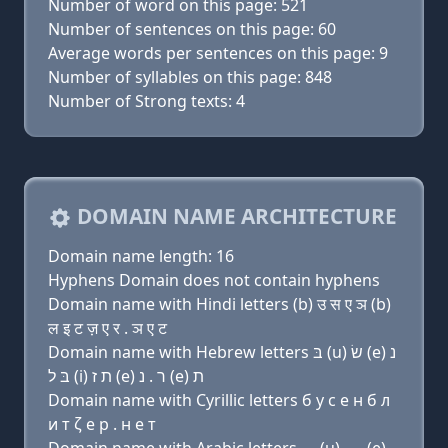
Number of word on this page: 521
Number of sentences on this page: 60
Average words per sentences on this page: 9
Number of syllables on this page: 848
Number of Strong texts: 4
DOMAIN NAME ARCHITECTURE
Domain name length: 16
Hyphens Domain does not contain hyphens
Domain name with Hindi letters (b) उ स ए ञ (b)
ल इ ट ज़ ए र . ञ ए ट
Domain name with Hebrew letters בּ (u) שׂ (e) נ
בּ ל (i) ת ז (e) ר . נ (e) ת
Domain name with Cyrillic letters б у с e н б л
и т ζ e р . н e т