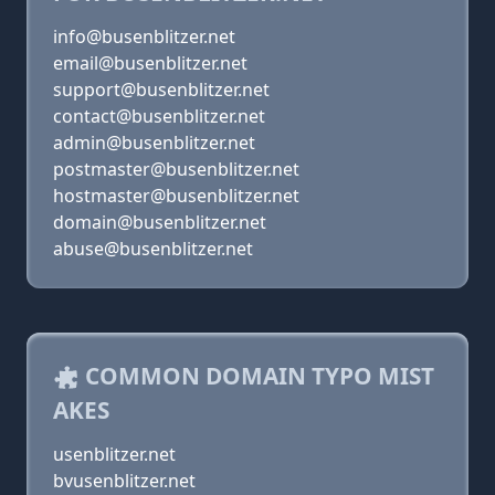
info@busenblitzer.net
email@busenblitzer.net
support@busenblitzer.net
contact@busenblitzer.net
admin@busenblitzer.net
postmaster@busenblitzer.net
hostmaster@busenblitzer.net
domain@busenblitzer.net
abuse@busenblitzer.net
COMMON DOMAIN TYPO MIST
AKES
usenblitzer.net
bvusenblitzer.net