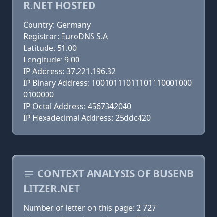
R.NET HOSTED
Country: Germany
Registrar: EuroDNS S.A
Latitude: 51.00
Longitude: 9.00
IP Address: 37.221.196.32
IP Binary Address: 10010111011101110001000
0100000
IP Octal Address: 4567342040
IP Hexadecimal Address: 25ddc420
CONTEXT ANALYSIS OF BUSENB
LITZER.NET
Number of letter on this page: 2 727