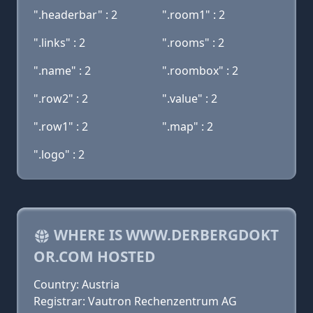
".headerbar" : 2
".room1" : 2
".links" : 2
".rooms" : 2
".name" : 2
".roombox" : 2
".row2" : 2
".value" : 2
".row1" : 2
".map" : 2
".logo" : 2
WHERE IS WWW.DERBERGDOKT
OR.COM HOSTED
Country: Austria
Registrar: Vautron Rechenzentrum AG