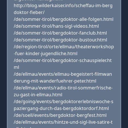
http://blog.wilderkaiser.info/scheffau-im-berg
doktor-fieber/
/de/sommer-tirol/bergdoktor-alle-folgen.html
/de/sommer-tirol/hans-sigl-videos.html
/de/sommer-tirol/bergdoktor-fanclub.html
/de/sommer-tirol/bergdoktor-bustour.html
/de/region-tirol/orte/ellmau/theaterworkshop
-fuer-kinder-jugendliche.html
/de/sommer-tirol/bergdoktor-schauspieler.ht
ml
/de/ellmau/events/ellmau-begeistert-filmwan
derung-mit-wanderfuehrer-peter.html
/de/ellmau/events/radio-tirol-sommerfrische-
zu-gast-in-ellmau.html
/de/going/events/bergdoktorerlebniswoche-s
paziergang-durch-das-bergdoktordorf.html
/de/soell/events/bergdoktor-bergfest.html
/de/ellmau/events/hintze-und-sigl-live-satire-t