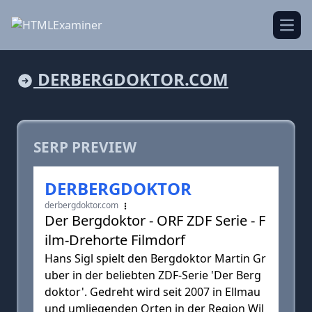
Open
DERBERGDOKTOR.COM
SERP PREVIEW
DERBERGDOKTOR
derbergdoktor.com
Der Bergdoktor - ORF ZDF Serie - F
ilm-Drehorte Filmdorf
Hans Sigl spielt den Bergdoktor Martin Gr
uber in der beliebten ZDF-Serie 'Der Berg
doktor'. Gedreht wird seit 2007 in Ellmau
und umliegenden Orten in der Region Wil