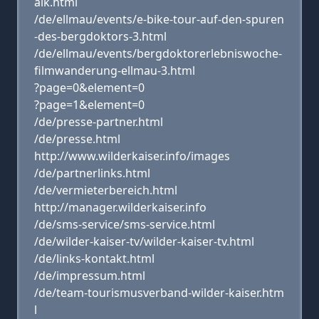
alk.html
/de/ellmau/events/e-bike-tour-auf-den-spuren
-des-bergdoktors-3.html
/de/ellmau/events/bergdoktorerlebniswoche-
filmwanderung-ellmau-3.html
?page=0&element=0
?page=1&element=0
/de/presse-partner.html
/de/presse.html
http://www.wilderkaiser.info/images
/de/partnerlinks.html
/de/vermieterbereich.html
http://manager.wilderkaiser.info
/de/sms-service/sms-service.html
/de/wilder-kaiser-tv/wilder-kaiser-tv.html
/de/links-kontakt.html
/de/impressum.html
/de/team-tourismusverband-wilder-kaiser.htm
l