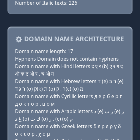
Number of Italic texts: 226
DOMAIN NAME ARCHITECTURE
Domain name length: 17
Hyphens Domain does not contain hyphens
Domain name with Hindi letters द ए र (b) ए र ग द
ओ क ट ओ र . च ओ म
Domain name with Hebrew letters ד (e) ר בּ (e)
ר ג ד (ο) ק(k) ת (ο) ר . ק(c) (ο) מ
Domain name with Cyrillic letters д e р б e р г
д о к т о р . ц о м
Domain name with Arabic letters ﺩ (e) ﺭ ﺏ (e) ﺭ
ﻍ ﺩ (o) ﻙ ﺕ (o) ﺭ . (c) (o) ﻡ
Domain name with Greek letters δ ε ρ ε ρ γ δ
ο κ τ ο ρ . χ ο μ