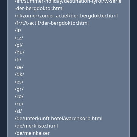
/en/summer-holiday/destination-tyrol/tv-serie
-der-bergdoktor.html
/nl/zomer/zomer-actief/der-bergdokter.html
/fr/t/t-actif/der-bergdoktor.html
/it/
/cz/
/pl/
/hu/
/fi/
/se/
/dk/
/es/
/gr/
/ro/
/ru/
/sl/
/de/unterkunft-hotel/warenkorb.html
/de/merkliste.html
/de/meinkaiser