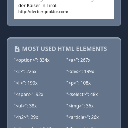
der Kaiser in Tirol.
http://derbergdoktor.com/
MOST USED HTML ELEMENTS
"<option>": 834x
"<a>": 267x
"<i>": 226x
"<div>": 199x
"<li>": 190x
"<p>": 108x
"<span>": 92x
"<select>": 48x
"<ul>": 38x
"<img>": 36x
"<h2>": 29x
"<article>": 26x