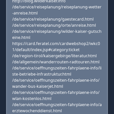
http://blog.wilderkaiser.info
/de/service/reiseplanung/reiseplanung-wetter
-anreise.html
/de/service/reiseplanung/gaestecard.html
/de/service/reiseplanung/orte/anreise.html
/de/service/reiseplanung/wilder-kaiser-gutsch
eine.html
https://card.feratel.com/cardwebshop2/wkc0
1/default/index.jsp#category:ticket
/de/region-tirol/kaisergebirge/literatur.html
/de/allgemein/wanderrouten-radtouren.html
/de/service/oeffnungszeiten-fahrplaene-info/li
ste-betriebe-infrastruktur.html
/de/service/oeffnungszeiten-fahrplaene-info/
wander-bus-kaiserjet.html
/de/service/oeffnungszeiten-fahrplaene-info/
wlan-kostenlos.html
/de/service/oeffnungszeiten-fahrplaene-info/a
erztewochenddienst.html