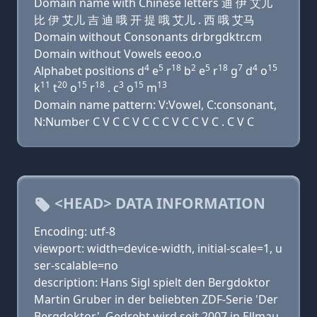
Domain name with Chinese letters 迪 伊 艾儿
比 伊 艾儿 吉 迪 哦 开 提 哦 艾儿 . 西 哦 艾马
Domain without Consonants drbrgdktr.cm
Domain without Vowels eeoo.o
4
5
18
2
5
18
7
4
15
Alphabet positions d
e
r
b
e
r
g
d
o
11
20
15
18
3
15
13
k
t
o
r
. c
o
m
Domain name pattern: V:Vowel, C:consonant,
N:Number C V C C V C C C V C C V C . C V C
<HEAD> DATA INFORMATION
Encoding: utf-8
viewport: width=device-width, initial-scale=1, u
ser-scalable=no
description: Hans Sigl spielt den Bergdoktor
Martin Gruber in der beliebten ZDF-Serie 'Der
Bergdoktor'. Gedreht wird seit 2007 in Ellmau