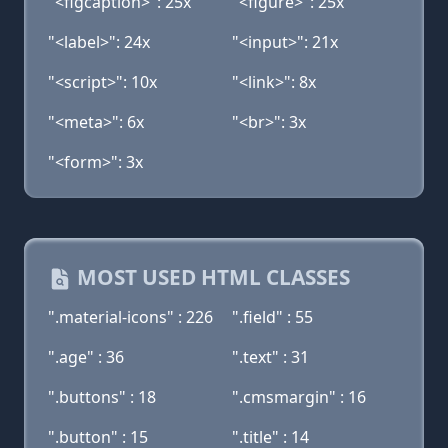
"<figcaption>": 25x
"<figure>": 25x
"<label>": 24x
"<input>": 21x
"<script>": 10x
"<link>": 8x
"<meta>": 6x
"<br>": 3x
"<form>": 3x
MOST USED HTML CLASSES
".material-icons" : 226
".field" : 55
".age" : 36
".text" : 31
".buttons" : 18
".cmsmargin" : 16
".button" : 15
".title" : 14