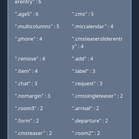
erentry" : 6
".age5" : 6
".cms" : 5
".multicolumns" : 5
".miccalendar" : 4
".phone" : 4
".cmsteasersliderentr
y" : 4
".remove" : 4
".add" : 4
".item" : 4
".label" : 3
".chat" : 3
".request" : 3
".nomargin" : 3
".cmssingleteaser" : 2
".room3" : 2
".arrival" : 2
".form" : 2
".departure" : 2
".cmsteaser" : 2
".room2" : 2