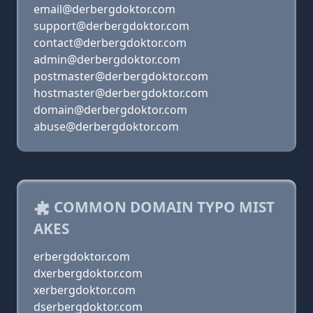
email@derbergdoktor.com
support@derbergdoktor.com
contact@derbergdoktor.com
admin@derbergdoktor.com
postmaster@derbergdoktor.com
hostmaster@derbergdoktor.com
domain@derbergdoktor.com
abuse@derbergdoktor.com
COMMON DOMAIN TYPO MIST
AKES
erbergdoktor.com
dxerbergdoktor.com
xerbergdoktor.com
dserbergdoktor.com