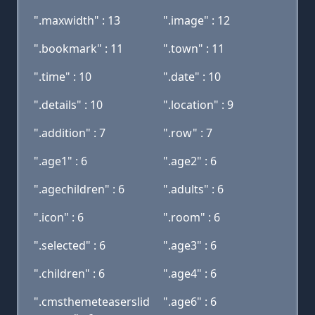
".maxwidth" : 13
".image" : 12
".bookmark" : 11
".town" : 11
".time" : 10
".date" : 10
".details" : 10
".location" : 9
".addition" : 7
".row" : 7
".age1" : 6
".age2" : 6
".agechildren" : 6
".adults" : 6
".icon" : 6
".room" : 6
".selected" : 6
".age3" : 6
".children" : 6
".age4" : 6
".cmsthemeteaserslid
".age6" : 6