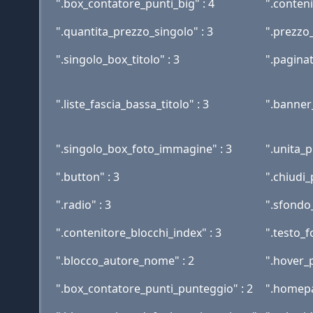
".box_contatore_punti_big" : 4
".conteni
".quantita_prezzo_singolo" : 3
".prezzo_
".singolo_box_titolo" : 3
".paginat
".liste_fascia_bassa_titolo" : 3
".banner
".singolo_box_foto_immagine" : 3
".unita_p
".button" : 3
".chiudi_
".radio" : 3
".sfondo
".contenitore_blocchi_index" : 3
".testo_f
".blocco_autore_nome" : 2
".hover_
".box_contatore_punti_punteggio" : 2
".homepa