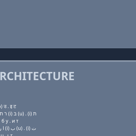
RCHITECTURE
 उ . इ ट
Domain name with Hebrew letters ד (e) שׂ פּ (a) ר ת ר (i) בּ (u) . (i) ת
б у . и т
Domain name with Arabic letters ﺩ (e) ﺹ (p) ﺍ ﺭ ﺕ ﺭ (i) ﺏ (u) . (i) ﺕ
 . ι τ