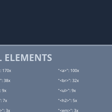
 ELEMENTS
: 170x
"<a>": 100x
": 38x
"<br>": 32x
: 9x
"<ul>": 9x
: 7x
"<h2>": 5x
>": 3x
"<em>": 3x