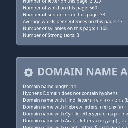
Number of letter on this page: 2 929
Number of word on this page: 560
Number of sentences on this page: 33
Average words per sentences on this page: 17
Number of syllables on this page: 1 165
Number of Strong texts: 3
DOMAIN NAME A
Domain name length: 14
Hyphens Domain does not contain hyphens
Domain name with Hindi letters द ए स प अ र ट र इ (b)
Domain name with Cyrillic letters д e с п a р т р и 
Domain name with Greek letters δ ε σ π α ρ τ ρ ι υ