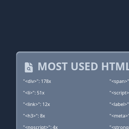
MOST USED HTML
"<div>": 178x
"<span>"
"<li>": 51x
"<script>
"<link>": 12x
"<label>"
"<h3>": 8x
"<meta>"
"<noscript>": 4x
"<strong