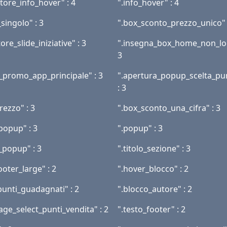
tore_info_hover" : 4
".info_hover" : 4
singolo" : 3
".box_sconto_prezzo_unico" 
ore_slide_iniziative" : 3
".insegna_box_home_non_lo
3
_promo_app_principale" : 3
".apertura_popup_scelta_pu
: 3
rezzo" : 3
".box_sconto_una_cifra" : 3
popup" : 3
".popup" : 3
_popup" : 3
".titolo_sezione" : 3
ooter_large" : 2
".hover_blocco" : 2
punti_guadagnati" : 2
".blocco_autore" : 2
ge_select_punti_vendita" : 2
".testo_footer" : 2