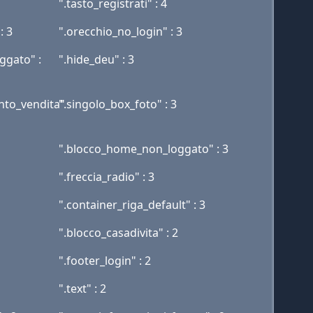
".tasto_registrati" : 4
: 3
".orecchio_no_login" : 3
ggato" :
".hide_deu" : 3
nto_vendita"
".singolo_box_foto" : 3
".blocco_home_non_loggato" : 3
".freccia_radio" : 3
".container_riga_default" : 3
".blocco_casadivita" : 2
".footer_login" : 2
".text" : 2