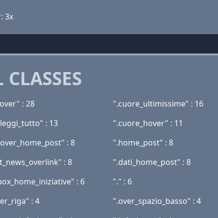
: 3x
 CLASSES
over" : 28
".cuore_ultimissime" : 16
leggi_tutto" : 13
".cuore_hover" : 11
_over_home_post" : 8
".home_post" : 8
t_news_overlink" : 8
".dati_home_post" : 8
box_home_iniziative" : 6
"." : 6
er_riga" : 4
".over_spazio_basso" : 4