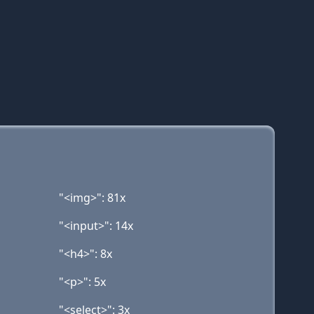
"<img>": 81x
"<input>": 14x
"<h4>": 8x
"<p>": 5x
"<select>": 3x