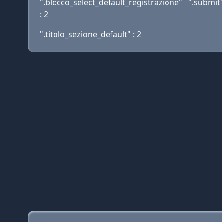
".blocco_select_default_registrazione"
".submit"
: 2
".titolo_sezione_default" : 2