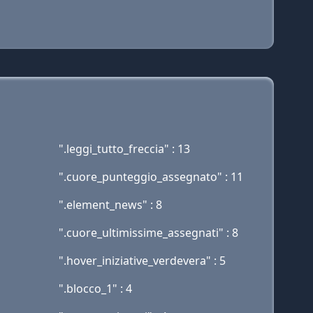
".leggi_tutto_freccia" : 13
".cuore_punteggio_assegnato" : 11
".element_news" : 8
".cuore_ultimissime_assegnati" : 8
".hover_iniziative_verdevera" : 5
".blocco_1" : 4