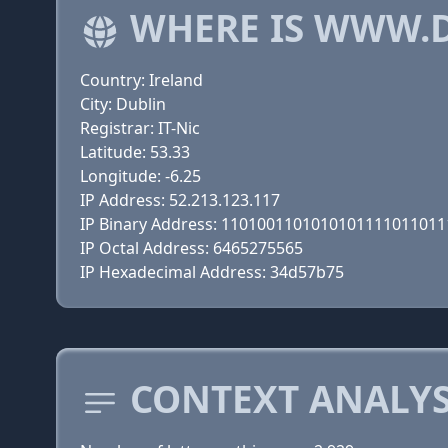
WHERE IS WWW.D
Country: Ireland
City: Dublin
Registrar: IT-Nic
Latitude: 53.33
Longitude: -6.25
IP Address: 52.213.123.117
IP Binary Address: 110100110101010111101101
IP Octal Address: 6465275565
IP Hexadecimal Address: 34d57b75
CONTEXT ANALYSI