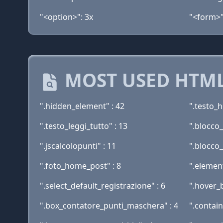
"<option>": 3x
"<form>"
MOST USED HTML
".hidden_element" : 42
".testo_h
".testo_leggi_tutto" : 13
".blocco_
".jscalcolopunti" : 11
".blocco
".foto_home_post" : 8
".elemen
".select_default_registrazione" : 6
".hover_
".box_contatore_punti_maschera" : 4
".contain