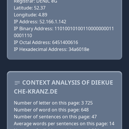
Registrar: DENIC eG
Latitude: 52.37
Longitude: 4.89
IP Address: 52.166.1.142
IP Binary Address: 11010010100110000000011
0001110
IP Octal Address: 6451400616
IP Hexadecimal Address: 34a6018e
CONTEXT ANALYSIS OF DIEKUE
CHE-KRANZ.DE
Number of letter on this page: 3 725
Number of word on this page: 648
Number of sentences on this page: 47
Average words per sentences on this page: 14