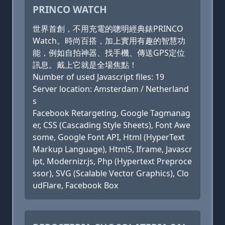
PRINCO WATCH
世界首創，不用充電的聰明經典錶PRINCO
Watch。時尚百搭，加上實用有趣的智慧功
能，例如自拍神器、找手機、傳送GPS定位
訊息。戴上它就是全場焦點！
Number of used Javascript files: 19
Server location: Amsterdam / Netherland
s
Facebook Retargeting, Google Tagmanag
er, CSS (Cascading Style Sheets), Font Awe
some, Google Font API, Html (HyperText
Markup Language), Html5, Iframe, Javascr
ipt, Modernizr.js, Php (Hypertext Preproce
ssor), SVG (Scalable Vector Graphics), Clo
udFlare, Facebook Box