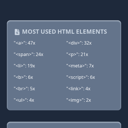
MOST USED HTML ELEMENTS
"<a>": 47x
"<div>": 32x
"<span>": 24x
"<p>": 21x
"<li>": 19x
"<meta>": 7x
"<b>": 6x
"<script>": 6x
"<br>": 5x
"<link>": 4x
"<ul>": 4x
"<img>": 2x