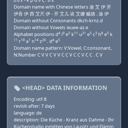
(h) ε - κ ρ α ν ζ . δ ε
Domain name with Chinese letters 迪 艾 伊 开
伊吾 伊 西 艾尺 伊 - 开 艾儿 诶 艾娜 贼德 . 迪 伊
Domain without Consonants dkch-krnz.d
Domain without Vowels ieuee-az.e
4
9
5
11
21
5
3
8
5
Alphabet positions d
i
e
k
u
e
c
h
e
k
11
18
1
14
26
4
5
r
a
n
z
. d
e
Domain name pattern: V:Vowel, C:consonant,
N:Number C V V C V V C C V C C V C C . C V
<HEAD> DATA INFORMATION
Encoding: utf-8
revisit-after: 7 days
language: de
description: Die Küche - Kranz aus Dahme - Ihr
Küchenstudio inmitten von Lausitz und Flämin