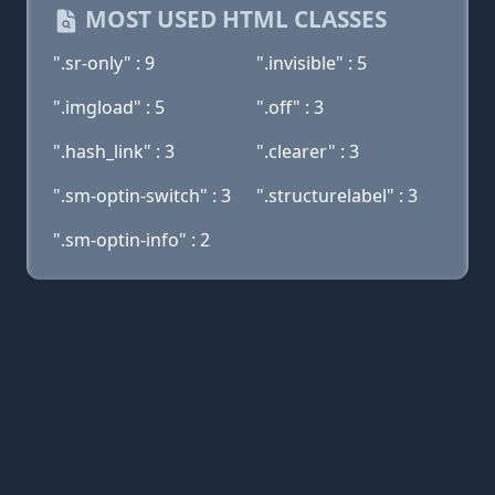
MOST USED HTML CLASSES
".sr-only" : 9
".invisible" : 5
".imgload" : 5
".off" : 3
".hash_link" : 3
".clearer" : 3
".sm-optin-switch" : 3
".structurelabel" : 3
".sm-optin-info" : 2