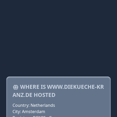
WHERE IS WWW.DIEKUECHE-KR
ANZ.DE HOSTED
Country: Netherlands
City: Amsterdam