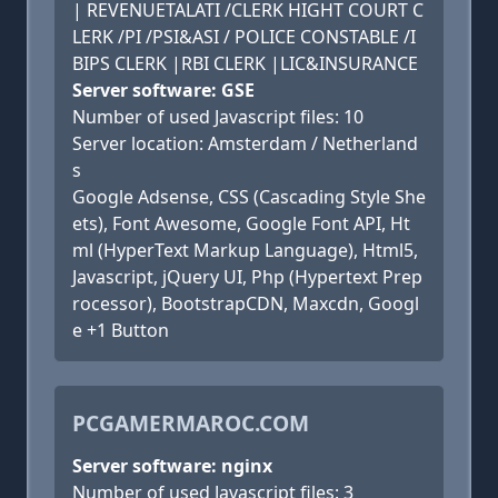
| REVENUETALATI /CLERK HIGHT COURT C
LERK /PI /PSI&ASI / POLICE CONSTABLE /I
BIPS CLERK |RBI CLERK |LIC&INSURANCE
Server software: GSE
Number of used Javascript files: 10
Server location: Amsterdam / Netherland
s
Google Adsense, CSS (Cascading Style She
ets), Font Awesome, Google Font API, Ht
ml (HyperText Markup Language), Html5,
Javascript, jQuery UI, Php (Hypertext Prep
rocessor), BootstrapCDN, Maxcdn, Googl
e +1 Button
PCGAMERMAROC.COM
Server software: nginx
Number of used Javascript files: 3