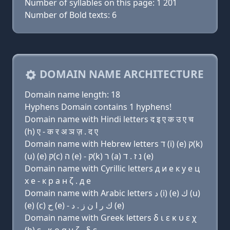
Number of syllables on this page: 1 201
Number of Bold texts: 6
DOMAIN NAME ARCHITECTURE
Domain name length: 18
Hyphens Domain contains 1 hyphens!
Domain name with Hindi letters द इ ए क उ ए च
(h) ए - क र अ ञ ज़ . द ए
Domain name with Hebrew letters ד (i) (e) ק(k)
(u) (e) ק(c) ה (e) - ק(k) ר (a) נ ז . ד (e)
Domain name with Cyrillic letters д и e к у e ц
х e - к р a н ζ . д e
Domain name with Arabic letters ﺩ (i) (e) ﻙ (u)
(e) (c) ﺡ (e) - ﻙ ﺭ ﺍ ﻥ ﺯ . ﺩ (e)
Domain name with Greek letters δ ι ε κ υ ε χ