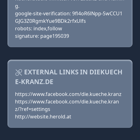
g.
google-site-verification: 9fl4oR6lNpp-SwCCU1
GJG3Z0RgmkYue9BDk2rfxUlfs
robots: index,follow
signature: page195039
EXTERNAL LINKS IN DIEKUECH
E-KRANZ.DE
https://www.facebook.com/die.kueche.kranz
https://www.facebook.com/die.kueche.kran
z/?ref=settings
http://website.herold.at