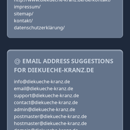
impressum/
sitemap/
kontakt/
datenschutzerklärung/
EMAIL ADDRESS SUGGESTIONS
FOR DIEKUECHE-KRANZ.DE
info@diekueche-kranz.de
email@diekueche-kranz.de
support@diekueche-kranz.de
contact@diekueche-kranz.de
admin@diekueche-kranz.de
postmaster@diekueche-kranz.de
hostmaster@diekueche-kranz.de