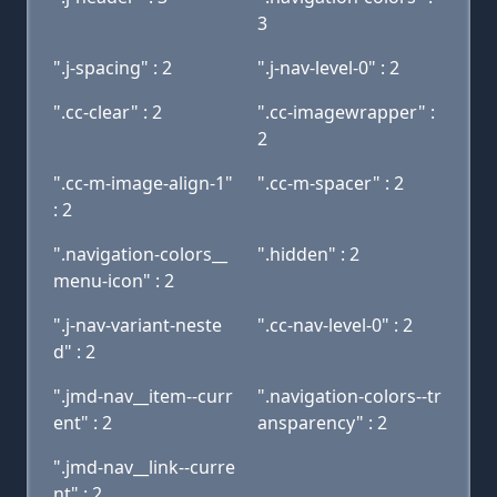
3
".j-spacing" : 2
".j-nav-level-0" : 2
".cc-clear" : 2
".cc-imagewrapper" :
2
".cc-m-image-align-1"
".cc-m-spacer" : 2
: 2
".navigation-colors__
".hidden" : 2
menu-icon" : 2
".j-nav-variant-neste
".cc-nav-level-0" : 2
d" : 2
".jmd-nav__item--curr
".navigation-colors--tr
ent" : 2
ansparency" : 2
".jmd-nav__link--curre
nt" : 2