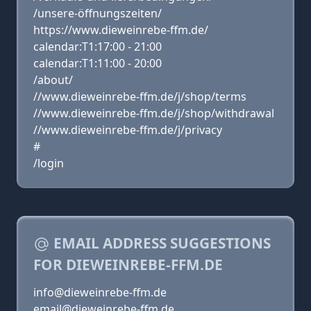
/unsere-öffnungszeiten/
https://www.dieweinrebe-ffm.de/
calendar:T1:17:00 - 21:00
calendar:T1:11:00 - 20:00
/about/
//www.dieweinrebe-ffm.de/j/shop/terms
//www.dieweinrebe-ffm.de/j/shop/withdrawal
//www.dieweinrebe-ffm.de/j/privacy
#
/login
EMAIL ADDRESS SUGGESTIONS
FOR DIEWEINREBE-FFM.DE
info@dieweinrebe-ffm.de
email@dieweinrebe-ffm.de