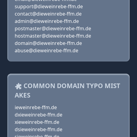
support@dieweinrebe-ffm.de
contact@dieweinrebe-ffm.de
admin@dieweinrebe-ffm.de
postmaster@dieweinrebe-ffm.de
hostmaster@dieweinrebe-ffm.de
domain@dieweinrebe-ffm.de
abuse@dieweinrebe-ffm.de
COMMON DOMAIN TYPO MIST
AKES
ieweinrebe-ffm.de
dxieweinrebe-ffm.de
xieweinrebe-ffm.de
dsieweinrebe-ffm.de
sieweinrebe-ffm.de