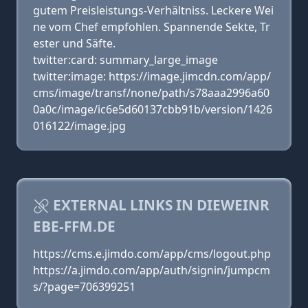
gutem Preisleistungs-Verhältniss. Leckere Wei
ne vom Chef empfohlen. Spannende Sekte, Tr
ester und Säfte.
twitter:card: summary_large_image
twitter:image: https://image.jimcdn.com/app/
cms/image/transf/none/path/s78aaa2996a60
0a0c/image/ic6e5d60137cbb91b/version/1426
016122/image.jpg
EXTERNAL LINKS IN DIEWEINR
EBE-FFM.DE
https://cms.e.jimdo.com/app/cms/logout.php
https://a.jimdo.com/app/auth/signin/jumpcm
s/?page=706399251