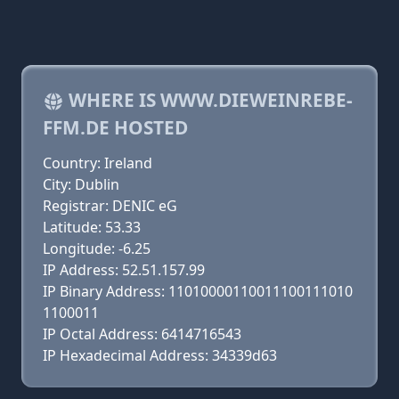
WHERE IS WWW.DIEWEINREBE-
FFM.DE HOSTED
Country: Ireland
City: Dublin
Registrar: DENIC eG
Latitude: 53.33
Longitude: -6.25
IP Address: 52.51.157.99
IP Binary Address: 11010000110011100111010
1100011
IP Octal Address: 6414716543
IP Hexadecimal Address: 34339d63