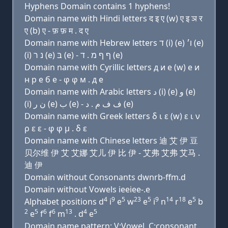
Hyphens Domain contains 1 hyphens!
Domain name with Hindi letters द इ ए (w) ए इ ञ र
ए (b) ए - फ़ फ़ म . द ए
Domain name with Hebrew letters ד (i) (e) ו׳ (e)
(i) נ ר (e) בּ (e) - ף ף מ . ד (e)
Domain name with Cyrillic letters д и e (w) e и
н р e б e - φ φ м . д e
Domain name with Arabic letters ﺩ (i) (e) ﻭ (e)
(i) ﻥ ﺭ (e) ﺏ (e) - ﻑ ﻑ ﻡ . ﺩ (e)
Domain name with Greek letters δ ι ε (w) ε ι ν
ρ ε ε - φ φ μ . δ ε
Domain name with Chinese letters 迪 艾 伊 豆
贝尔维 伊 艾 艾娜 艾儿 伊 比 伊 - 艾弗 艾弗 艾马 .
迪 伊
Domain without Consonants dwnrb-ffm.d
Domain without Vowels ieeiee-.e
4
9
5
23
5
9
14
18
5
Alphabet positions d
i
e
w
e
i
n
r
e
b
2
5
6
6
13
4
5
e
f
f
m
. d
e
Domain name pattern: V:Vowel, C:consonant,