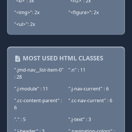
"<b>": 3x
"<h2>": 2x
"<img>": 2x
"<figure>": 2x
"<ul>": 2x
MOST USED HTML CLASSES
".jmd-nav__list-item-0"
".n" : 11
: 28
".j-module" : 11
".j-nav-current" : 6
".cc-content-parent" :
".cc-nav-current" : 6
6
"." : 5
".j-text" : 3
".j-header" : 3
".navigation-colors" :