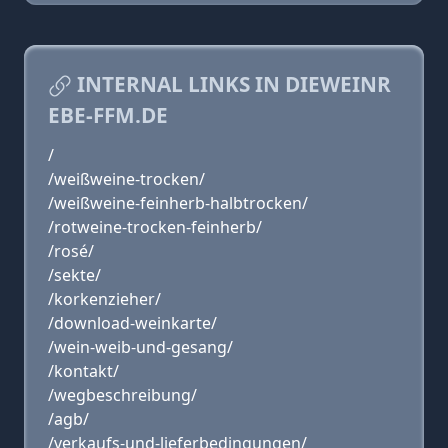
INTERNAL LINKS IN DIEWEINR
EBE-FFM.DE
/
/weißweine-trocken/
/weißweine-feinherb-halbtrocken/
/rotweine-trocken-feinherb/
/rosé/
/sekte/
/korkenzieher/
/download-weinkarte/
/wein-weib-und-gesang/
/kontakt/
/wegbeschreibung/
/agb/
/verkaufs-und-lieferbedingungen/