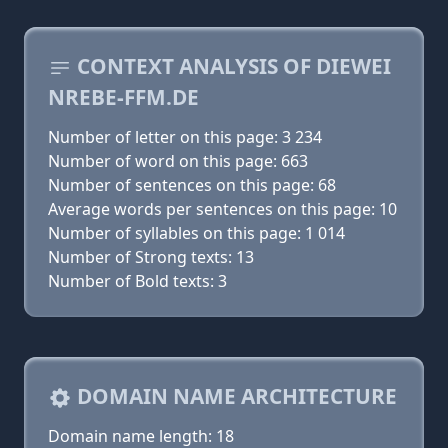
CONTEXT ANALYSIS OF DIEWEI
NREBE-FFM.DE
Number of letter on this page: 3 234
Number of word on this page: 663
Number of sentences on this page: 68
Average words per sentences on this page: 10
Number of syllables on this page: 1 014
Number of Strong texts: 13
Number of Bold texts: 3
DOMAIN NAME ARCHITECTURE
Domain name length: 18