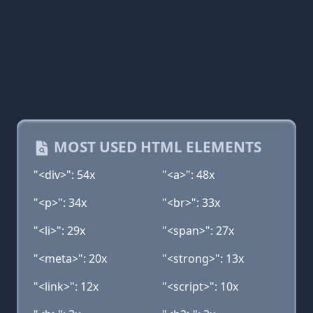
MOST USED HTML ELEMENTS
"<div>": 54x
"<a>": 48x
"<p>": 34x
"<br>": 33x
"<li>": 29x
"<span>": 27x
"<meta>": 20x
"<strong>": 13x
"<link>": 12x
"<script>": 10x