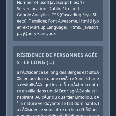
Number of used Javascript files: 17
Server location: Dublin / Ireland
Google Analytics, CSS (Cascading Style Sh
eets), Flexslider, Font Awesome, Html (Hyp
erText Markup Language), Html5, Javascri
pt, jQuery Fancybox
RÉSIDENCE DE PERSONNES AGÉE
S - LE LONG (...)
a rÃ©sidence Le long des Berges est situÃ
©e en bordure d'une riviÃ¨re Saint-Charle
s revitalisÃ©e qui invite Ã goÃ»ter la natu
re en ville dans un dÃ©cor agrÃ©able et i
nspirant. Au cÅur du quartier Limoilou, oÃ
¹ la nature verdoyante se fait dominante, l
a rÃ©sidence vous offre un lieu d'hÃ©ber
gement confortable oÃ¹ il fait bon vivre sa