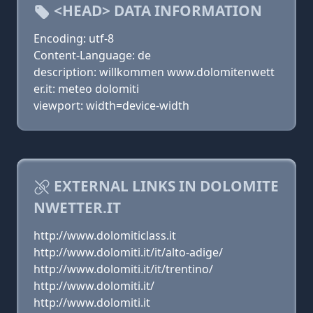
<HEAD> DATA INFORMATION
Encoding: utf-8
Content-Language: de
description: willkommen www.dolomitenwett
er.it: meteo dolomiti
viewport: width=device-width
EXTERNAL LINKS IN DOLOMITE
NWETTER.IT
http://www.dolomiticlass.it
http://www.dolomiti.it/it/alto-adige/
http://www.dolomiti.it/it/trentino/
http://www.dolomiti.it/
http://www.dolomiti.it