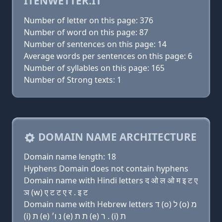
ITENWETTER.IT
Number of letter on this page: 376
Number of word on this page: 87
Number of sentences on this page: 14
Average words per sentences on this page: 6
Number of syllables on this page: 165
Number of Strong texts: 1
DOMAIN NAME ARCHITECTURE
Domain name length: 18
Hyphens Domain does not contain hyphens
Domain name with Hindi letters द ओ ल ओ म इ ट ए
ञ (w) ए ट ट ए र . इ ट
Domain name with Hebrew letters ד (ο) ל (ο) מ
(i) ת (e) נ ו׳ (e) ת ת (e) ר . (i) ת