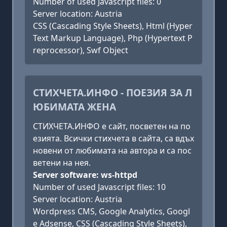
Number of used Javascript files: 0
Server location: Austria
CSS (Cascading Style Sheets), Html (Hyper
Text Markup Language), Php (Hypertext P
reprocessor), Swf Object
СТИХЧЕТА.ИНФО - ПОЕЗИЯ ЗА Л
ЮБИМАТА ЖЕНА
СТИХЧЕТА.ИНФО е сайт, посветен на по
езията. Всички стихчета в сайта, са вдъх
новени от любимата на автора и са пос
ветени на нея.
Server software: ws-httpd
Number of used Javascript files: 10
Server location: Austria
Wordpress CMS, Google Analytics, Googl
e Adsense, CSS (Cascading Style Sheets),