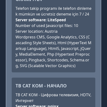
Telefon takip programı ile telefon dinleme
k mümkün ve ücretsiz deneme için 7 / 24
Server software: LiteSpeed
Number of used Javascript files: 10
Server location: Austria
Wordpress CMS, Google Analytics, CSS (C
ascading Style Sheets), Html (HyperText M
arkup Language), Html5, Javascript, jQuer
y, MediaElement, Php (Hypertext Preproc
essor), Pingback, Shortcodes, Schema.or
g, SVG (Scalable Vector Graphics)
ТВ САТ КОМ - НАЧАЛО
ТВ САТ КОМ - Цифрова телевизия, HDTV,
Интернет
Server software: nginx