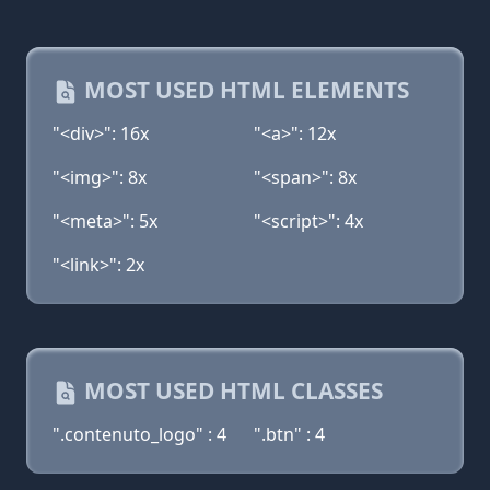
MOST USED HTML ELEMENTS
"<div>": 16x
"<a>": 12x
"<img>": 8x
"<span>": 8x
"<meta>": 5x
"<script>": 4x
"<link>": 2x
MOST USED HTML CLASSES
".contenuto_logo" : 4
".btn" : 4