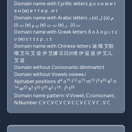
Domain name with Cyrillic letters д о л о м и т
e н (w) e т т e р . и т
Domain name with Arabic letters ﺩ (o) ﻝ (o) ﻡ
(i) ﺕ (e) ﻥ ﻭ (e) ﺕ ﺕ (e) ﺭ . (i) ﺕ
Domain name with Greek letters δ ο λ ο μ ι τ ε
ν (w) ε τ τ ε ρ . ι τ
Domain name with Chinese letters 迪 哦 艾勒
哦 艾马 艾 提 伊 艾娜 豆贝尔维 伊 提 提 伊 艾儿 .
艾 提
Domain without Consonants dlmtnwttr.t
Domain without Vowels ooieee.i
4
15
12
15
13
9
20
5
Alphabet positions d
o
l
o
m
i
t
e
n
14
23
5
20
20
5
18
9
20
w
e
t
t
e
r
. i
t
Domain name pattern: V:Vowel, C:consonant,
N:Number C V C V C V C V C C V C C V C . V C