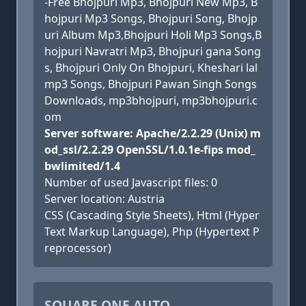
-Free Bhojpuri Mp3, Bhojpuri New Mp3, B
hojpuri Mp3 Songs, Bhojpuri Song, Bhojp
uri Album Mp3,Bhojpuri Holi Mp3 Songs,B
hojpuri Navratri Mp3, Bhojpuri gana Song
s, Bhojpuri Only On Bhojpuri, Kheshari lal
mp3 Songs, Bhojpuri Pawan Singh Songs
Downloads, mp3bhojpuri, mp3bhojpuri.c
om
Server software: Apache/2.2.29 (Unix) m
od_ssl/2.2.29 OpenSSL/1.0.1e-fips mod_
bwlimited/1.4
Number of used Javascript files: 0
Server location: Austria
CSS (Cascading Style Sheets), Html (Hyper
Text Markup Language), Php (Hypertext P
reprocessor)
SQUARE ONE AUTO