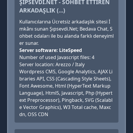
ŞIPSEVDI.NET - SOHBET ETTIREN
ARKADAŞLIK (...)
Kullanıcılarına Ücretsiz arkadaşlık sitesi İ
mkânı sunan Şıpsevdi.Net; Bedava Chat, S
ohbet odaları ile bu alanda farklı deneyiml
er sunar.
Server software: LiteSpeed
Number of used Javascript files: 4
Server location: Arezzo / Italy
Wordpress CMS, Google Analytics, AJAX Li
braries API, CSS (Cascading Style Sheets),
Font Awesome, Html (HyperText Markup
Language), Html5, Javascript, Php (Hypert
ext Preprocessor), Pingback, SVG (Scalabl
e Vector Graphics), W3 Total cache, Maxc
dn, OSS CDN