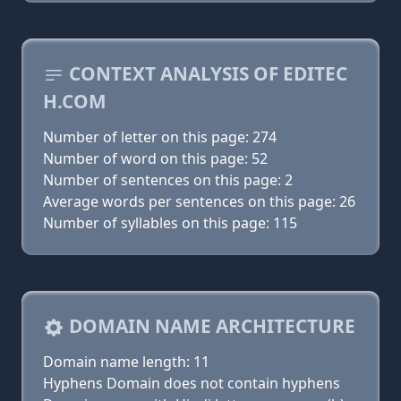
CONTEXT ANALYSIS OF EDITEC
H.COM
Number of letter on this page: 274
Number of word on this page: 52
Number of sentences on this page: 2
Average words per sentences on this page: 26
Number of syllables on this page: 115
DOMAIN NAME ARCHITECTURE
Domain name length: 11
Hyphens Domain does not contain hyphens