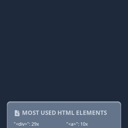
MOST USED HTML ELEMENTS
"<div>": 29x
"<a>": 10x