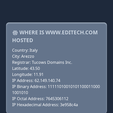
WHERE IS WWW.EDITECH.COM
HOSTED
Country: Italy
City: Arezzo
Registrar: Tucows Domains Inc.
Latitude: 43.50
Longitude: 11.91
IP Address: 62.149.140.74
IP Binary Address: 11111010010101100011000
1001010
IP Octal Address: 7645306112
IP Hexadecimal Address: 3e958c4a