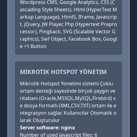
Wordpress CMS, Google Analytics, CSS (C
ascading Style Sheets), Html (HyperText M
arkup Language), Html5, Iframe, Javascrip
t, jQuery, JW Player, Php (Hypertext Prepro
cessor), Pingback, SVG (Scalable Vector G
raphics), Swf Object, Facebook Box, Googl
e +1 Button
MIKROTIK HOTSPOT YÖNETIM
Mikrotik Hotspot Yonetimi sistemi Çoklu
ortam desteği sayesinde birçok yaygın ve
ritabanı (Oracle,MSSQL,MySQL,Firebird) v
e dosya formatlı (XML,CSV,TXT) ortam ile e
ntegrasyon sağlar. Kullanıcılar Otomatik o
larak Oluşturulur
Server software: nginx
Number of used Javascript files: 6