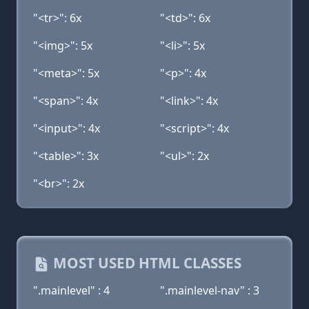
"<tr>": 6x
"<td>": 6x
"<img>": 5x
"<li>": 5x
"<meta>": 5x
"<p>": 4x
"<span>": 4x
"<link>": 4x
"<input>": 4x
"<script>": 4x
"<table>": 3x
"<ul>": 2x
"<br>": 2x
MOST USED HTML CLASSES
".mainlevel" : 4
".mainlevel-nav" : 3