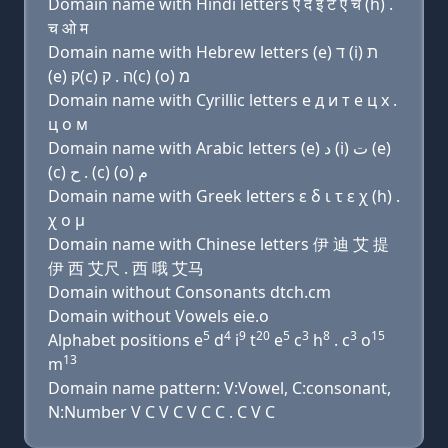
Domain name with Hindi letters ए द इ ट ए च (h) .
च ओ म
Domain name with Hebrew letters (e) ד (i) ת
(e) ק(c) ה . ק(c) (ο) מ
Domain name with Cyrillic letters e д и т e ц х .
ц о м
Domain name with Arabic letters (e) ﺩ (i) ﺕ (e)
(c) ﺡ . (c) (o) ﻡ
Domain name with Greek letters ε δ ι τ ε χ (h) .
χ ο μ
Domain name with Chinese letters 伊 迪 艾 提
伊 西 艾尺 . 西 哦 艾马
Domain without Consonants dtch.cm
Domain without Vowels eie.o
5
4
9
20
5
3
8
3
15
Alphabet positions e
d
i
t
e
c
h
. c
o
13
m
Domain name pattern: V:Vowel, C:consonant,
N:Number V C V C V C C . C V C