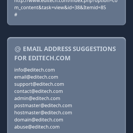
http://www.editech.com/index.php?option=co
m_content&task=view&id=38&Itemid=85
#
EMAIL ADDRESS SUGGESTIONS
FOR EDITECH.COM
info@editech.com
email@editech.com
support@editech.com
contact@editech.com
admin@editech.com
postmaster@editech.com
hostmaster@editech.com
domain@editech.com
abuse@editech.com