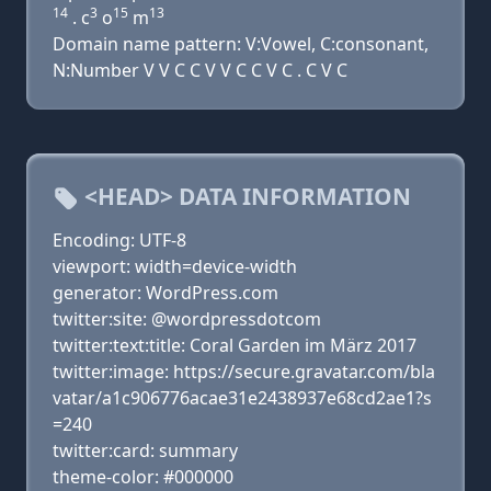
14
3
15
13
. c
o
m
Domain name pattern: V:Vowel, C:consonant,
N:Number V V C C V V C C V C . C V C
<HEAD> DATA INFORMATION
Encoding: UTF-8
viewport: width=device-width
generator: WordPress.com
twitter:site: @wordpressdotcom
twitter:text:title: Coral Garden im März 2017
twitter:image: https://secure.gravatar.com/bla
vatar/a1c906776acae31e2438937e68cd2ae1?s
=240
twitter:card: summary
theme-color: #000000