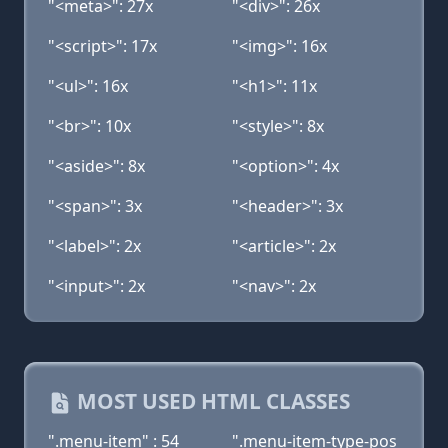
"<meta>": 27x
"<div>": 26x
"<script>": 17x
"<img>": 16x
"<ul>": 16x
"<h1>": 11x
"<br>": 10x
"<style>": 8x
"<aside>": 8x
"<option>": 4x
"<span>": 3x
"<header>": 3x
"<label>": 2x
"<article>": 2x
"<input>": 2x
"<nav>": 2x
MOST USED HTML CLASSES
".menu-item" : 54
".menu-item-type-pos