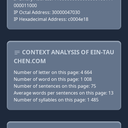
000011000
IP Octal Address: 30000047030
IP Hexadecimal Address: c0004e18
CONTEXT ANALYSIS OF EIN-TAU
CHEN.COM
Number of letter on this page: 4 664
Number of word on this page: 1 008
Number of sentences on this page: 75
Average words per sentences on this page: 13
Number of syllables on this page: 1 485