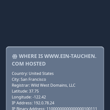
WHERE IS WWW.EIN-TAUCHEN.
COM HOSTED
Country: United States
City: San Francisco
Registrar: Wild West Domains, LLC
Latitude: 37.75
Longitude: -122.42
IP Address: 192.0.78.24
IP Binary Address: 11000000000000000100111