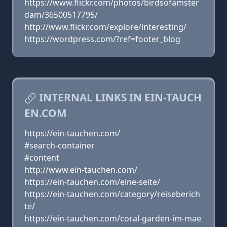
https://www.flickr.com/photos/birdsofamster
dam/36500517795/
http://www.flickr.com/explore/interesting/
https://wordpress.com/?ref=footer_blog
INTERNAL LINKS IN EIN-TAUCH
EN.COM
https://ein-tauchen.com/
#search-container
#content
http://www.ein-tauchen.com/
https://ein-tauchen.com/eine-seite/
https://ein-tauchen.com/category/reiseberich
te/
https://ein-tauchen.com/coral-garden-im-mae