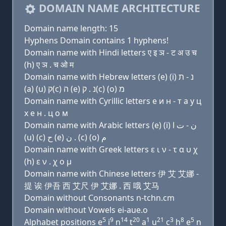
DOMAIN NAME ARCHITECTURE
Domain name length: 15
Hyphens Domain contains 1 hyphens!
Domain name with Hindi letters ए इ ञ - ट अ उ च
(h) ए ञ . च ओ म
Domain name with Hebrew letters (e) (i) נ - ת
(a) (u) ק(c) ה (e) נ . ק(c) (ο) מ
Domain name with Cyrillic letters e и н - т a у ц
х e н . ц о м
Domain name with Arabic letters (e) (i) ﻥ - ﺕ ﺍ
(u) (c) ﺡ (e) ﻥ . (c) (o) ﻡ
Domain name with Greek letters ε ι ν - τ α υ χ
(h) ε ν . χ ο μ
Domain name with Chinese letters 伊 艾 艾娜 -
提 诶 伊吾 西 艾尺 伊 艾娜 . 西 哦 艾马
Domain without Consonants n-tchn.cm
Domain without Vowels ei-aue.o
5
9
14
20
1
21
3
8
5
Alphabet positions e
i
n
t
a
u
c
h
e
n