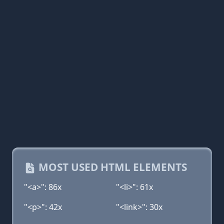
MOST USED HTML ELEMENTS
"<a>": 86x
"<li>": 61x
"<p>": 42x
"<link>": 30x