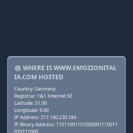
WHERE IS WWW.EMOZIONITAL
IA.COM HOSTED
Country: Germany
Registrar: 1&1 Internet SE
Latitude: 51.00
Longitude: 9.00
IP Address: 217.160.230.184
IP Binary Address: 11011001101000001110011
010111000