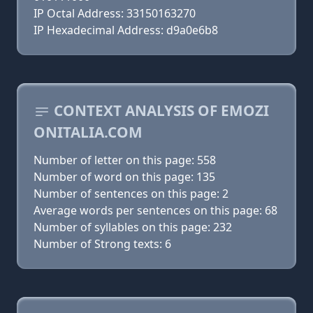
IP Octal Address: 33150163270
IP Hexadecimal Address: d9a0e6b8
CONTEXT ANALYSIS OF EMOZI
ONITALIA.COM
Number of letter on this page: 558
Number of word on this page: 135
Number of sentences on this page: 2
Average words per sentences on this page: 68
Number of syllables on this page: 232
Number of Strong texts: 6