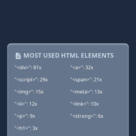
MOST USED HTML ELEMENTS
"<div>": 81x
"<a>": 32x
"<script>": 29x
"<span>": 21x
"<img>": 15x
"<meta>": 13x
"<li>": 12x
"<link>": 10x
"<p>": 9x
"<strong>": 6x
"<h1>": 3x