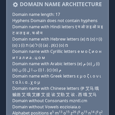
DOMAIN NAME ARCHITECTURE
Domain name length: 17
Hyphens Domain does not contain hyphens
Domain name with Hindi letters ए म ओ ज़ इ ओ ञ इ
ट अ ल इ अ . च ओ म
Domain name with Hebrew letters (e) מ (ο) ז (i)
(ο) נ (i) ת (a) ל (i) (a) . ק(c) (ο) מ
Domain name with Cyrillic letters e м о ζ и о н
и т a л и a . ц о м
Domain name with Arabic letters (e) ﻡ (o) ﺯ (i)
(o) ﻥ (i) ﺕ ﺍ ﻝ (i) ﺍ . (c) (o) ﻡ
Domain name with Greek letters ε μ ο ζ ι ο ν ι
τ α λ ι α . χ ο μ
Domain name with Chinese letters 伊 艾马 哦
贼德 艾 哦 艾娜 艾 提 诶 艾勒 艾 诶 . 西 哦 艾马
Domain without Consonants mzntl.cm
Domain without Vowels eozioiaia.o
5
13
15
26
9
15
14
9
2
Alphabet positions e
m
o
z
i
o
n
i
t