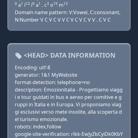
0
1
12
9
1
3
15
13
a
l
i
a
. c
o
m
Domain name pattern: V:Vowel, C:consonant,
N:Number V C V C V V C V C V C V V . C V C
<HEAD> DATA INFORMATION
Encoding: utf-8
generator: 1&1 MyWebsite
format-detection: telephone=no
description: Emozionitalia - Progettiamo viagg
i e tour guidati in bus e aereo per comitive e g
ruppi in Italia e in Europa. Vi proponiamo viag
gi esclusivi verso mete insolite, alla scoperta d
el turismo emozionale.
robots: index,follow
google-site-verification: rlkk-EwJyZbCyiDk0KbY