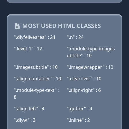
MOST USED HTML CLASSES
".diyfelivearea" : 24
".n" : 24
".level_1" : 12
".module-type-images
ubtitle" : 10
".imagesubtitle" : 10
".imagewrapper" : 10
".align-container" : 10
".clearover" : 10
".module-type-text" :
".align-right" : 6
8
".align-left" : 4
".gutter" : 4
".diyw" : 3
".inline" : 2