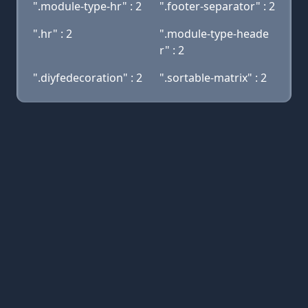
".module-type-hr" : 2
".footer-separator" : 2
".hr" : 2
".module-type-heade
r" : 2
".diyfedecoration" : 2
".sortable-matrix" : 2