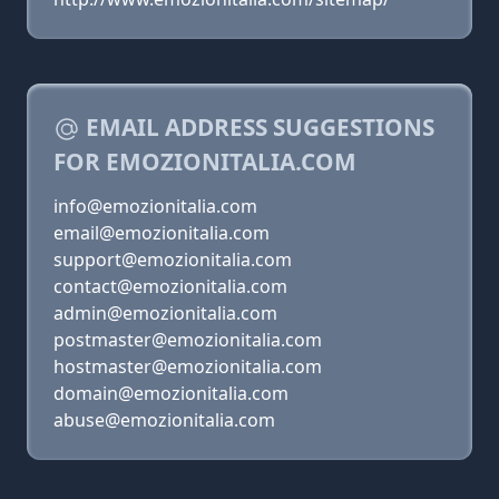
EMAIL ADDRESS SUGGESTIONS
FOR EMOZIONITALIA.COM
info@emozionitalia.com
email@emozionitalia.com
support@emozionitalia.com
contact@emozionitalia.com
admin@emozionitalia.com
postmaster@emozionitalia.com
hostmaster@emozionitalia.com
domain@emozionitalia.com
abuse@emozionitalia.com