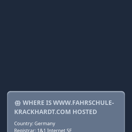
WHERE IS WWW.FAHRSCHULE-
KRACKHARDT.COM HOSTED
Country: Germany
Registrar: 1&1 Internet SE