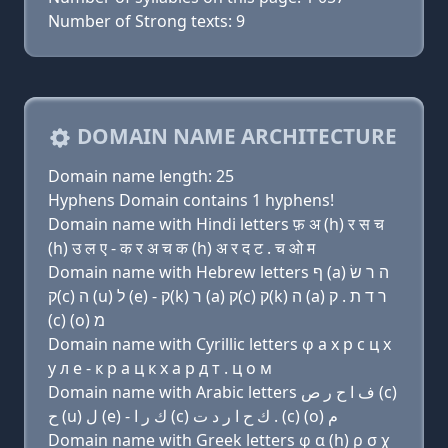
Number of Strong texts: 9
DOMAIN NAME ARCHITECTURE
Domain name length: 25
Hyphens Domain contains 1 hyphens!
Domain name with Hindi letters फ़ अ (h) र स च
(h) उ ल ए - क र अ च क (h) अ र द ट . च ओ म
Domain name with Hebrew letters ף (a) ה ר שׂ
ק(c) ה (u) ל (e) - ק(k) ר (a) ק(c) ק(k) ה (a) ר ד ת . ק
(c) (ο) מ
Domain name with Cyrillic letters φ a х р с ц х
у л e - к р a ц к х a р д т . ц о м
Domain name with Arabic letters ﻑ ﺍ ﺡ ﺭ ﺹ (c)
ﺡ (u) ﻝ (e) - ﻙ ﺭ ﺍ (c) ﻙ ﺡ ﺍ ﺭ ﺩ ﺕ . (c) (o) ﻡ
Domain name with Greek letters φ α (h) ρ σ χ