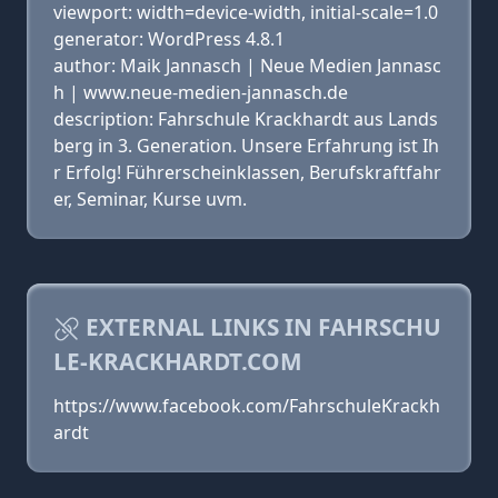
viewport: width=device-width, initial-scale=1.0
generator: WordPress 4.8.1
author: Maik Jannasch | Neue Medien Jannasc
h | www.neue-medien-jannasch.de
description: Fahrschule Krackhardt aus Lands
berg in 3. Generation. Unsere Erfahrung ist Ih
r Erfolg! Führerscheinklassen, Berufskraftfahr
er, Seminar, Kurse uvm.
EXTERNAL LINKS IN FAHRSCHU
LE-KRACKHARDT.COM
https://www.facebook.com/FahrschuleKrackh
ardt