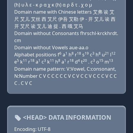
(h) υ λ ε - κ ρ α χ κ (h) α ρ δ τ . χ ο μ
Domain name with Chinese letters 艾弗 诶 艾
尺 艾儿 艾丝 西 艾尺 伊吾 艾勒 伊 - 开 艾儿 诶 西
开 艾尺 诶 艾儿 迪 提 . 西 哦 艾马
Domain without Consonants fhrschl-krckhrdt.
cm
Domain without Vowels aue-aa.o
6
1
8
18
19
3
8
21
12
Alphabet positions f
a
h
r
s
c
h
u
l
5
11
18
1
3
11
8
1
18
4
20
3
15
13
e
k
r
a
c
k
h
a
r
d
t
. c
o
m
Domain name pattern: V:Vowel, C:consonant,
N:Number C V C C C C C V C V C C V C C C V C C
C . C V C
<HEAD> DATA INFORMATION
Encoding: UTF-8