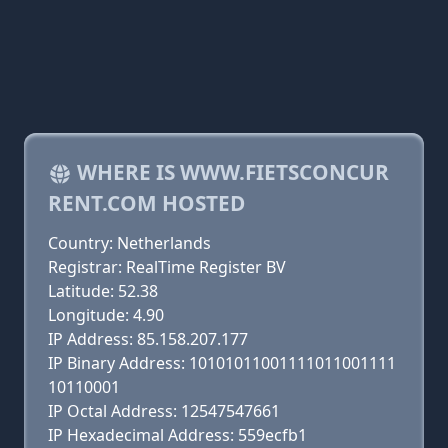
WHERE IS WWW.FIETSCONCUR
RENT.COM HOSTED
Country: Netherlands
Registrar: RealTime Register BV
Latitude: 52.38
Longitude: 4.90
IP Address: 85.158.207.177
IP Binary Address: 10101011001111011001111
10110001
IP Octal Address: 12547547661
IP Hexadecimal Address: 559ecfb1