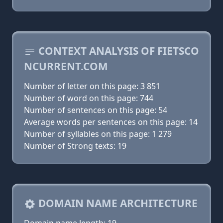
CONTEXT ANALYSIS OF FIETSCO
NCURRENT.COM
Number of letter on this page: 3 851
Number of word on this page: 744
Number of sentences on this page: 54
Average words per sentences on this page: 14
Number of syllables on this page: 1 279
Number of Strong texts: 19
DOMAIN NAME ARCHITECTURE