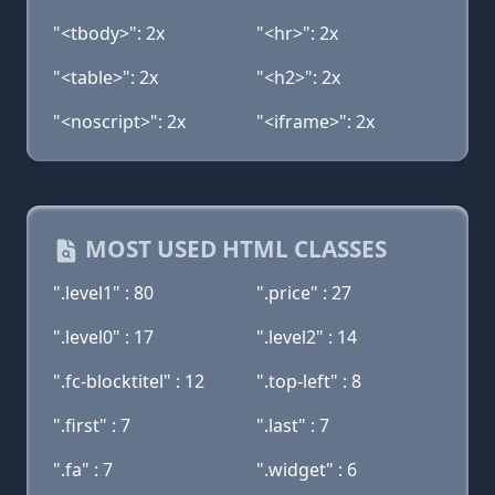
"<tbody>": 2x
"<hr>": 2x
"<table>": 2x
"<h2>": 2x
"<noscript>": 2x
"<iframe>": 2x
MOST USED HTML CLASSES
".level1" : 80
".price" : 27
".level0" : 17
".level2" : 14
".fc-blocktitel" : 12
".top-left" : 8
".first" : 7
".last" : 7
".fa" : 7
".widget" : 6