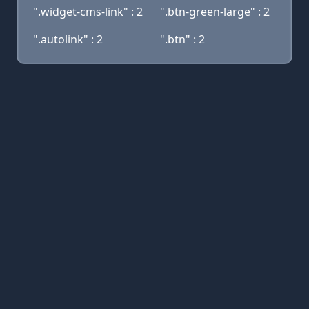
".widget-cms-link" : 2
".btn-green-large" : 2
".autolink" : 2
".btn" : 2