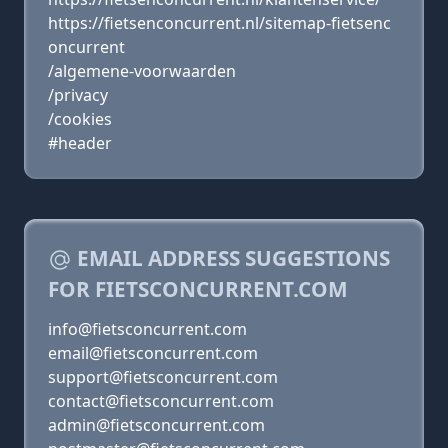
https://fietsenconcurrent.nl/sitemap-fietsenc
oncurrent
/algemene-voorwaarden
/privacy
/cookies
#header
EMAIL ADDRESS SUGGESTIONS
FOR FIETSCONCURRENT.COM
info@fietsconcurrent.com
email@fietsconcurrent.com
support@fietsconcurrent.com
contact@fietsconcurrent.com
admin@fietsconcurrent.com