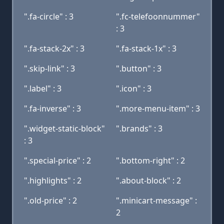
".fa-circle" : 3
".fc-telefoonnummer"
: 3
".fa-stack-2x" : 3
".fa-stack-1x" : 3
".skip-link" : 3
".button" : 3
".label" : 3
".icon" : 3
".fa-inverse" : 3
".more-menu-item" : 3
".widget-static-block"
".brands" : 3
: 3
".special-price" : 2
".bottom-right" : 2
".highlights" : 2
".about-block" : 2
".old-price" : 2
".minicart-message" :
2