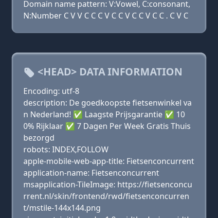
Domain name pattern: V:Vowel, C:consonant,
N:Number C V V C C C V C C V C C V C C . C V C
<HEAD> DATA INFORMATION
Encoding: utf-8
description: De goedkoopste fietsenwinkel va
n Nederland! ✅ Laagste Prijsgarantie ✅ 10
0% Rijklaar ✅ 7 Dagen Per Week Gratis Thuis
bezorgd
robots: INDEX,FOLLOW
apple-mobile-web-app-title: Fietsenconcurrent
application-name: Fietsenconcurrent
msapplication-TileImage: https://fietsenconcu
rrent.nl/skin/frontend/rwd/fietsenconcurren
t/mstile-144x144.png