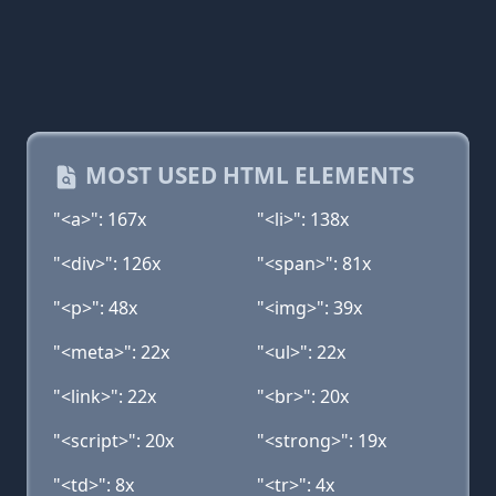
MOST USED HTML ELEMENTS
"<a>": 167x
"<li>": 138x
"<div>": 126x
"<span>": 81x
"<p>": 48x
"<img>": 39x
"<meta>": 22x
"<ul>": 22x
"<link>": 22x
"<br>": 20x
"<script>": 20x
"<strong>": 19x
"<td>": 8x
"<tr>": 4x