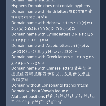
Domain name length: 19
Hyphens Domain does not contain hyphens
Domain name with Hindi letters फ़ इ ए ट स च ओ
ञ च उ र र ए ञ ट . च ओ म
Domain name with Hebrew letters ף (i) (e) ת שׂ
ק(c) (ο) נ ק(c) (u) ר ר (e) נ ת . ק(c) (ο) מ
Domain name with Cyrillic letters φ и e т с ц о
н ц у р р e н т . ц о м
Domain name with Arabic letters ﻑ (i) (e) ﺕ
ﺹ (c) (o) ﻥ (c) (u) ﺭ ﺭ (e) ﻥ ﺕ . (c) (o) ﻡ
Domain name with Greek letters φ ι ε τ σ χ ο ν
χ υ ρ ρ ε ν τ . χ ο μ
Domain name with Chinese letters 艾弗 艾 伊
提 艾丝 西 哦 艾娜 西 伊吾 艾儿 艾儿 伊 艾娜 提 .
西 哦 艾马
Domain without Consonants ftscncrrnt.cm
Domain without Vowels ieoue.o
6
9
5
20
19
3
15
14
3
Alphabet positions f
i
e
t
s
c
o
n
c
u
21
18
18
5
14
20
3
15
13
r
r
e
n
t
. c
o
m