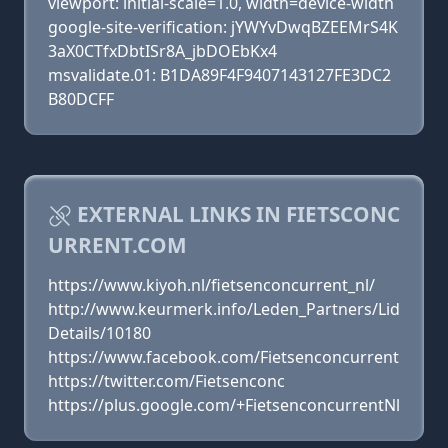
viewport: initial-scale=1.0, width=device-width
google-site-verification: jYWYvDwqBZEEMrS4K
3aX0CTfxDbtISr8A_jbDOEbKx4
msvalidate.01: B1DA89F4F9407143127FE3DC2
B80DCFF
EXTERNAL LINKS IN FIETSCONC
URRENT.COM
https://www.kiyoh.nl/fietsenconcurrent_nl/
http://www.keurmerk.info/Leden_Partners/Lid
Details/10180
https://www.facebook.com/Fietsenconcurrent
https://twitter.com/Fietsenconc
https://plus.google.com/+FietsenconcurrentNl