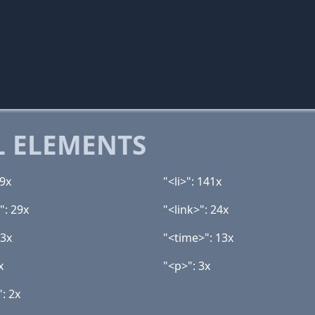
 ELEMENTS
79x
"<li>": 141x
": 29x
"<link>": 24x
13x
"<time>": 13x
x
"<p>": 3x
: 2x