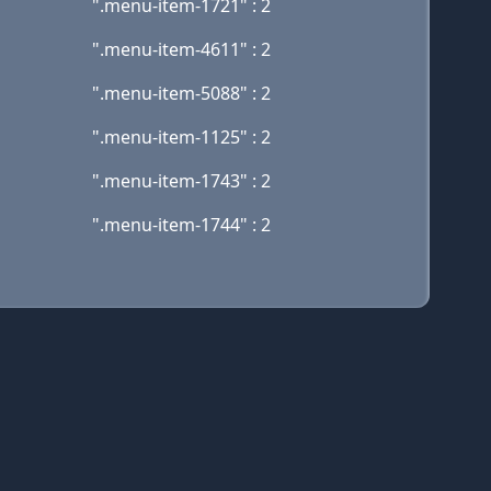
".menu-item-1721" : 2
".menu-item-4611" : 2
".menu-item-5088" : 2
".menu-item-1125" : 2
".menu-item-1743" : 2
".menu-item-1744" : 2