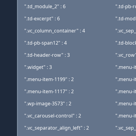
".td_module_2" : 6
".td-pb-r
".td-excerpt" : 6
".td-mod
".vc_column_container" : 4
".vc_sep_
".td-pb-span12" : 4
".td-bloc
".td-header-row" : 3
".vc_row"
".widget" : 3
".menu-i
".menu-item-1199" : 2
".menu-i
".menu-item-1117" : 2
".menu-i
".wp-image-3573" : 2
".menu-i
".vc_carousel-control" : 2
".menu-i
".vc_separator_align_left" : 2
".vc_sep_