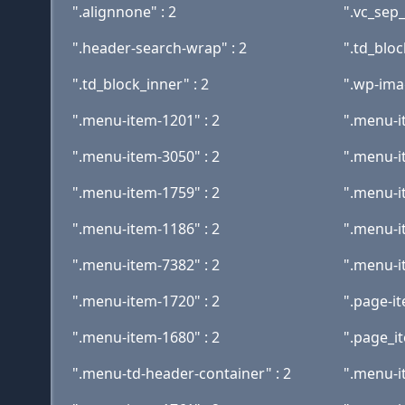
".alignnone" : 2
".vc_sep_
".header-search-wrap" : 2
".td_bloc
".td_block_inner" : 2
".wp-ima
".menu-item-1201" : 2
".menu-i
".menu-item-3050" : 2
".menu-i
".menu-item-1759" : 2
".menu-i
".menu-item-1186" : 2
".menu-i
".menu-item-7382" : 2
".menu-i
".menu-item-1720" : 2
".page-it
".menu-item-1680" : 2
".page_it
".menu-td-header-container" : 2
".menu-i