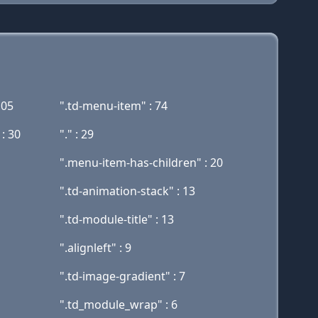
105
".td-menu-item" : 74
: 30
"." : 29
".menu-item-has-children" : 20
".td-animation-stack" : 13
".td-module-title" : 13
".alignleft" : 9
".td-image-gradient" : 7
".td_module_wrap" : 6