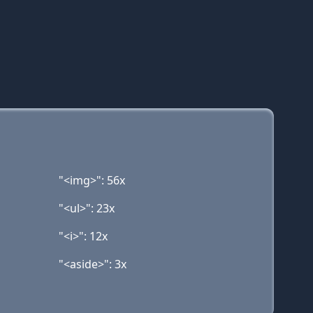
"<img>": 56x
"<ul>": 23x
"<i>": 12x
"<aside>": 3x