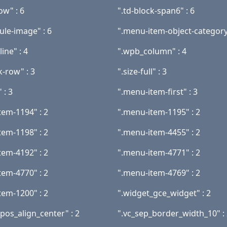
ow" : 6
".td-block-span6" : 6
ule-image" : 6
".menu-item-object-category
line" : 4
".wpb_column" : 4
k-row" : 3
".size-full" : 3
 : 3
".menu-item-first" : 3
tem-1194" : 2
".menu-item-1195" : 2
tem-1198" : 2
".menu-item-4455" : 2
tem-4192" : 2
".menu-item-4771" : 2
tem-4770" : 2
".menu-item-4769" : 2
tem-1200" : 2
".widget_gce_widget" : 2
pos_align_center" : 2
".vc_sep_border_width_10" :