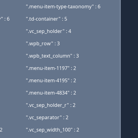
".menu-item-type-taxonomy" : 6
" : 6
".td-container" : 5
".vc_sep_holder" : 4
".wpb_row" : 3
".wpb_text_column" : 3
".menu-item-1197" : 2
".menu-item-4195" : 2
".menu-item-4834" : 2
".vc_sep_holder_r" : 2
".vc_separator" : 2
 2
".vc_sep_width_100" : 2