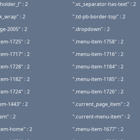
holder_l" : 2
".vc_separator-has-text" : 2
k_wrap" : 2
".td-pb-border-top" : 2
ge-2005" : 2
".dropdown" : 2
tem-1725" : 2
".menu-item-1758" : 2
tem-1717" : 2
".menu-item-1716" : 2
tem-1728" : 2
".menu-item-1184" : 2
tem-1182" : 2
".menu-item-1185" : 2
tem-1724" : 2
".menu-item-1726" : 2
em-1443" : 2
".current_page_item" : 2
em" : 2
".current-menu-item" : 2
tem-home" : 2
".menu-item-1677" : 2