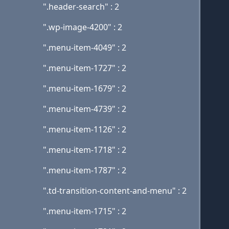
".header-search" : 2
".wp-image-4200" : 2
".menu-item-4049" : 2
".menu-item-1727" : 2
".menu-item-1679" : 2
".menu-item-4739" : 2
".menu-item-1126" : 2
".menu-item-1718" : 2
".menu-item-1787" : 2
".td-transition-content-and-menu" : 2
".menu-item-1715" : 2