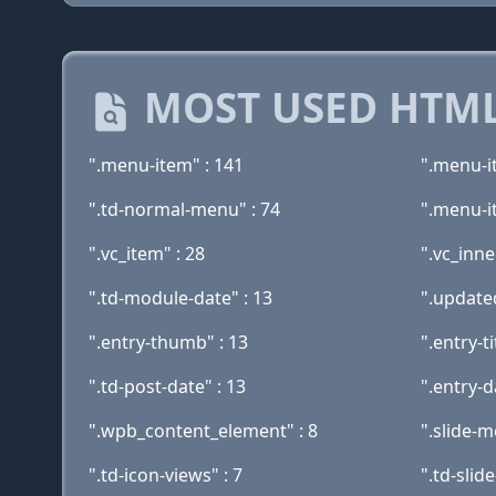
MOST USED HTML
".menu-item" : 141
".menu-i
".td-normal-menu" : 74
".menu-i
".vc_item" : 28
".vc_inne
".td-module-date" : 13
".updated
".entry-thumb" : 13
".entry-ti
".td-post-date" : 13
".entry-d
".wpb_content_element" : 8
".slide-m
".td-icon-views" : 7
".td-slid