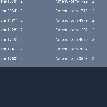
tem-1678" : 2
".menu-item-1722" : 2
tem-2034" : 2
".menu-item-1713" : 2
tem-1181" : 2
".menu-item-4979" : 2
tem-1128" : 2
".menu-item-1202" : 2
tem-1719" : 2
".menu-item-4056" : 2
tem-1741" : 2
".menu-item-2007" : 2
tem-1760" : 2
".menu-item-3543" : 2