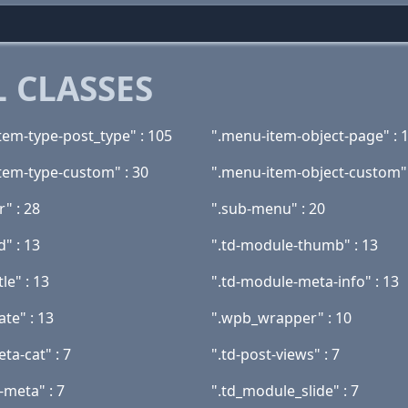
 CLASSES
tem-type-post_type" : 105
".menu-item-object-page" : 
tem-type-custom" : 30
".menu-item-object-custom" 
r" : 28
".sub-menu" : 20
" : 13
".td-module-thumb" : 13
tle" : 13
".td-module-meta-info" : 13
ate" : 13
".wpb_wrapper" : 10
eta-cat" : 7
".td-post-views" : 7
e-meta" : 7
".td_module_slide" : 7