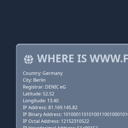
WHERE IS WWW.F
Country: Germany
City: Berlin
Registrar: DENIC eG
Latitude: 52.52
Longitude: 13.40
IP Address: 81.169.145.82
IP Binary Address: 101000110101001100100010
IP Octal Address: 12152310522