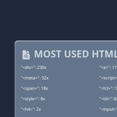
MOST USED HTML
"<div>": 230x
"<a>": 1
"<meta>": 32x
"<script>
"<span>": 18x
"<h3>": 
"<style>": 8x
"<td>": 8
"<h4>": 2x
"<input>"