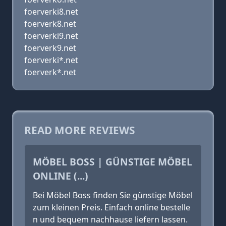
foerverki8.net
foerverk8.net
foerverki9.net
foerverk9.net
foerverki*.net
foerverk*.net
READ MORE REVIEWS
MÖBEL BOSS | GÜNSTIGE MÖBEL
ONLINE (...)
Bei Möbel Boss finden Sie günstige Möbel
zum kleinen Preis. Einfach online bestelle
n und bequem nachhause liefern lassen.