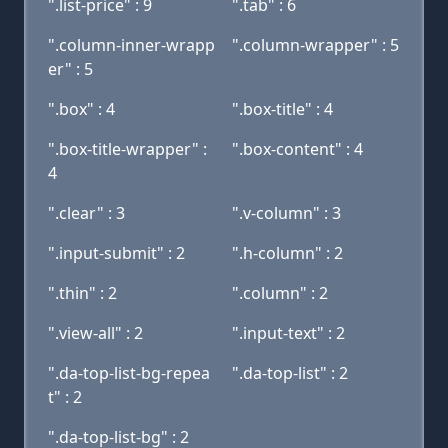
".list-price" : 9
".tab" : 6
".column-inner-wrapp
".column-wrapper" : 5
er" : 5
".box" : 4
".box-title" : 4
".box-title-wrapper" :
".box-content" : 4
4
".clear" : 3
".v-column" : 3
".input-submit" : 2
".h-column" : 2
".thin" : 2
".column" : 2
".view-all" : 2
".input-text" : 2
".da-top-list-bg-repea
".da-top-list" : 2
t" : 2
".da-top-list-bg" : 2