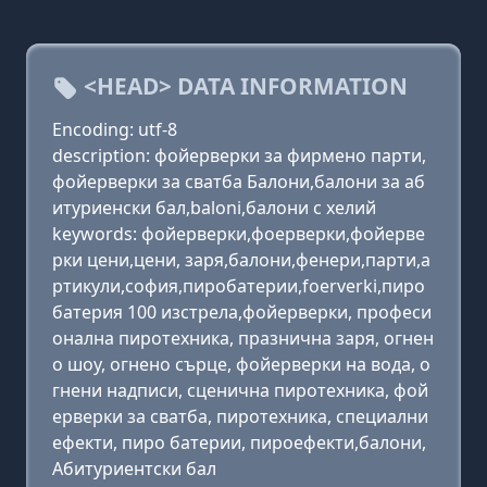
<HEAD> DATA INFORMATION
Encoding: utf-8
description: фойерверки за фирмено парти,
фойерверки за сватба Балони,балони за аб
итуриенски бал,baloni,балони с хелий
keywords: фойерверки,фоерверки,фойерве
рки цени,цени, заря,балони,фенери,парти,а
ртикули,софия,пиробатерии,foerverki,пиро
батерия 100 изстрела,фойерверки, професи
онална пиротехника, празнична заря, огнен
о шоу, огнено сърце, фойерверки на вода, о
гнени надписи, сценична пиротехника, фой
ерверки за сватба, пиротехника, специални
ефекти, пиро батерии, пироефекти,балони,
Абитуриентски бал