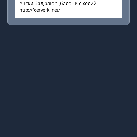
енски бал,baloni,балони с хелий
http://foerverki.net/