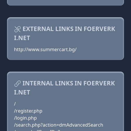
EXTERNAL LINKS IN FOERVERK
I.NET
http://www.summercart.bg/
INTERNAL LINKS IN FOERVERK
I.NET
/
/register.php
/login.php
/search.php?action=dmAdvancedSearch