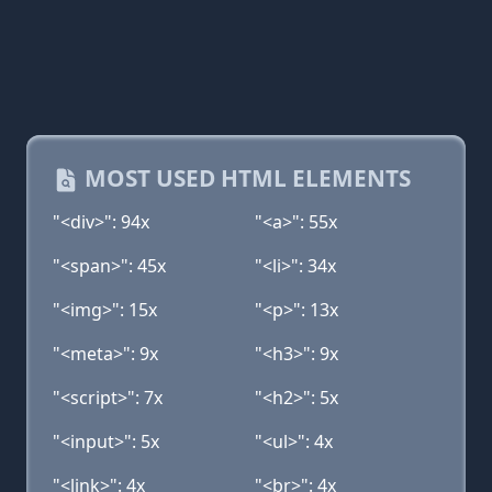
MOST USED HTML ELEMENTS
"<div>": 94x
"<a>": 55x
"<span>": 45x
"<li>": 34x
"<img>": 15x
"<p>": 13x
"<meta>": 9x
"<h3>": 9x
"<script>": 7x
"<h2>": 5x
"<input>": 5x
"<ul>": 4x
"<link>": 4x
"<br>": 4x