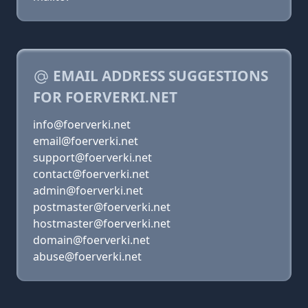
EMAIL ADDRESS SUGGESTIONS
FOR FOERVERKI.NET
info@foerverki.net
email@foerverki.net
support@foerverki.net
contact@foerverki.net
admin@foerverki.net
postmaster@foerverki.net
hostmaster@foerverki.net
domain@foerverki.net
abuse@foerverki.net