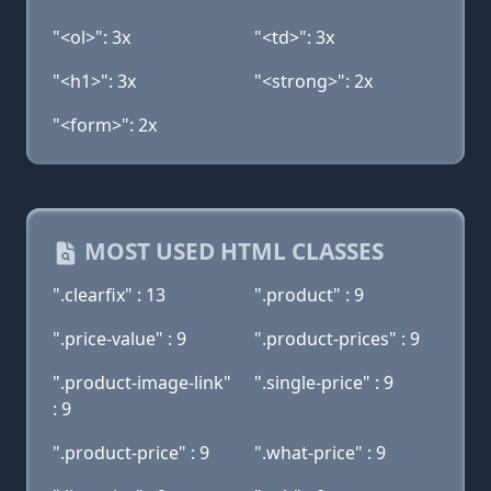
"<ol>": 3x
"<td>": 3x
"<h1>": 3x
"<strong>": 2x
"<form>": 2x
MOST USED HTML CLASSES
".clearfix" : 13
".product" : 9
".price-value" : 9
".product-prices" : 9
".product-image-link"
".single-price" : 9
: 9
".product-price" : 9
".what-price" : 9