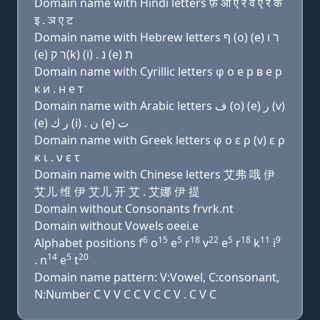
Domain name with Hindi letters फ़ ओ ए र व ए र क
इ . ञ ए ट
Domain name with Hebrew letters ף (ο) (e) ר ו
(e) ר ק(k) (i) . נ (e) ת
Domain name with Cyrillic letters φ о e р в e р
к и . н e т
Domain name with Arabic letters ﻑ (o) (e) ﺭ (v)
(e) ﺭ ﻙ (i) . ﻥ (e) ﺕ
Domain name with Greek letters φ ο ε ρ (v) ε ρ
κ ι . ν ε τ
Domain name with Chinese letters 艾弗 哦 伊
艾儿 维 伊 艾儿 开 艾 . 艾娜 伊 提
Domain without Consonants frvrk.nt
Domain without Vowels oeei.e
6
15
5
18
22
5
18
11
9
Alphabet positions f
o
e
r
v
e
r
k
i
14
5
20
. n
e
t
Domain name pattern: V:Vowel, C:consonant,
N:Number C V V C C V C C V . C V C