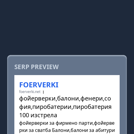
SERP PREVIEW
FOERVERKI
foerverki.net
фойерверки,балони,фенери,со
фия,пиробатерии,пиробатерия
100 изстрела
фойерверки за фирмено парти,фойерве
рки за сватба Балони,балони за абитури