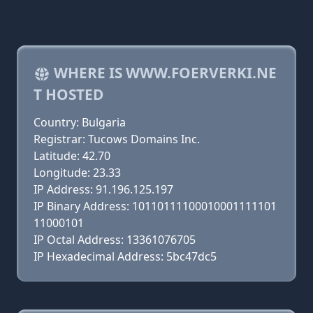
WHERE IS WWW.FOERVERKI.NE
T HOSTED
Country: Bulgaria
Registrar: Tucows Domains Inc.
Latitude: 42.70
Longitude: 23.33
IP Address: 91.196.125.197
IP Binary Address: 10110111100010001111101
11000101
IP Octal Address: 13361076705
IP Hexadecimal Address: 5bc47dc5