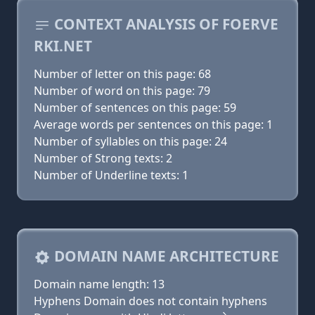
CONTEXT ANALYSIS OF FOERVE
RKI.NET
Number of letter on this page: 68
Number of word on this page: 79
Number of sentences on this page: 59
Average words per sentences on this page: 1
Number of syllables on this page: 24
Number of Strong texts: 2
Number of Underline texts: 1
DOMAIN NAME ARCHITECTURE
Domain name length: 13
Hyphens Domain does not contain hyphens