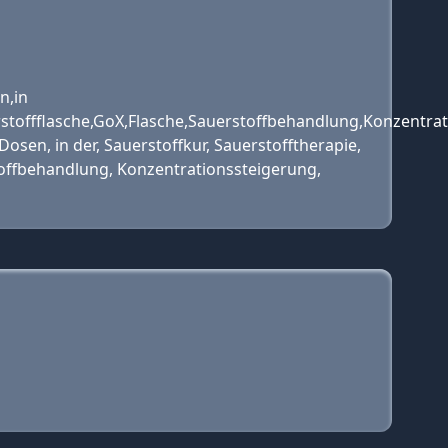
n,in
stoffflasche,GoX,Flasche,Sauerstoffbehandlung,Konzentratio
osen, in der, Sauerstoffkur, Sauerstofftherapie,
stoffbehandlung, Konzentrationssteigerung,