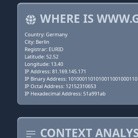
WHERE IS WWW.
Country: Germany
City: Berlin
Registrar: EURID
Latitude: 52.52
Longitude: 13.40
IP Address: 81.169.145.171
IP Binary Address: 101000110101001100100011
IP Octal Address: 12152310653
IP Hexadecimal Address: 51a991ab
CONTEXT ANALYS