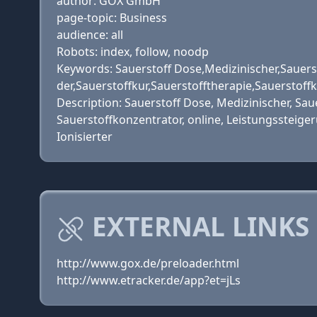
author: GOX GmbH
page-topic: Business
audience: all
Robots: index, follow, noodp
Keywords: Sauerstoff Dose,Medizinischer,Sauers
der,Sauerstoffkur,Sauerstofftherapie,Sauerstoff
Description: Sauerstoff Dose, Medizinischer, Sau
Sauerstoffkonzentrator, online, Leistungssteige
Ionisierter
EXTERNAL LINKS
http://www.gox.de/preloader.html
http://www.etracker.de/app?et=jLs