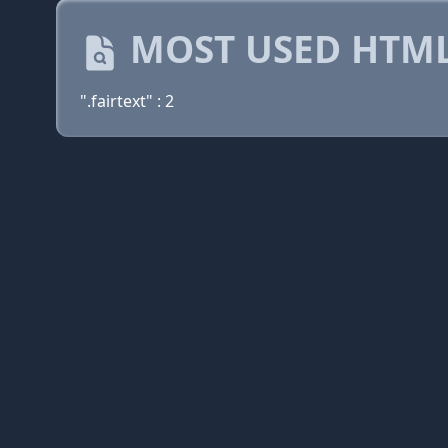
MOST USED HTML
".fairtext" : 2