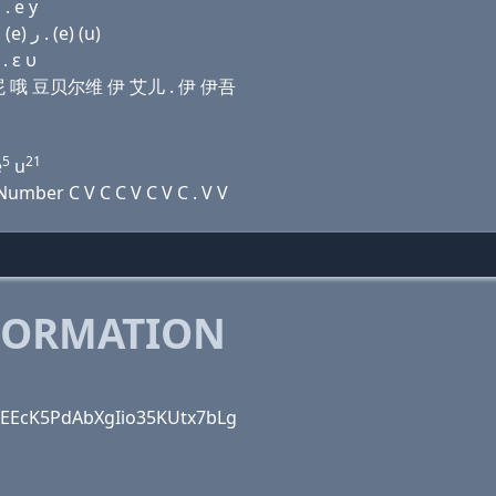
. e у
Domain name with Arabic letters ﻍ (o) (x) (p) (o) ﻭ (e) ﺭ . (e) (u)
. ε υ
克斯 屁 哦 豆贝尔维 伊 艾儿 . 伊 伊吾
5
21
e
u
umber C V C C V C V C . V V
FORMATION
OxEEcK5PdAbXgIio35KUtx7bLg