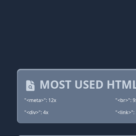
MOST USED HTML
"<meta>": 12x
"<br>": 9
"<div>": 4x
"<link>":