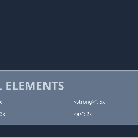
 ELEMENTS
x
"<strong>": 5x
 3x
"<a>": 2x