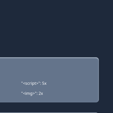
"<script>": 5x
"<img>": 2x