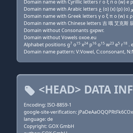
Domain name with Cyrillic letters г о ξ п о (w) e р 
Domain name with Greek letters γ ο ξ π ο (w) ε ρ 
Domain name with Chinese letters 吉 哦 艾
Domain without Consonants gxpwr.
Domain without Vowels oxoe.eu
7
15
24
16
15
23
5
18
Alphabet positions g
o
x
p
o
w
e
r
. 
Domain name pattern: V:Vowel, C:consonant, N:N
<HEAD> DATA IN
Encoding: ISO-8859-1
google-site-verification: jPaDeAaOQQPRtFk6C
language: de
Copyright: GOX GmbH