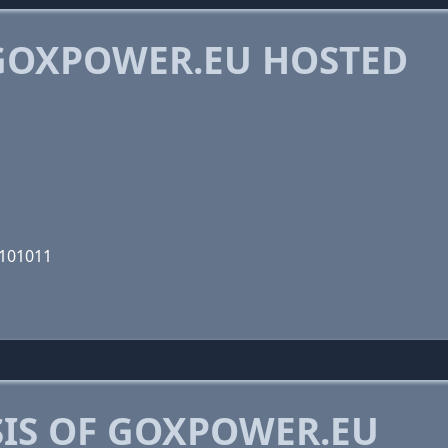
GOXPOWER.EU HOSTED
0101011
IS OF GOXPOWER.EU