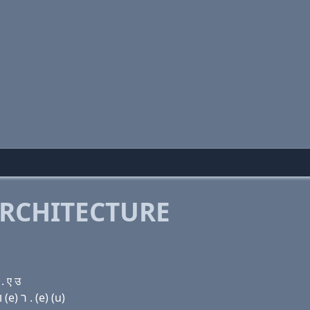
RCHITECTURE
. ए उ
Domain name with Hebrew letters ג (ο) כס פּ (ο) ו׳ (e) ר . (e) (u)