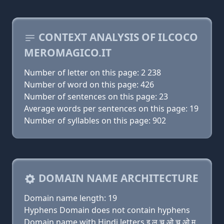
CONTEXT ANALYSIS OF ILCOCO
MEROMAGICO.IT
Number of letter on this page: 2 238
Number of word on this page: 426
Number of sentences on this page: 23
Average words per sentences on this page: 19
Number of syllables on this page: 902
DOMAIN NAME ARCHITECTURE
Domain name length: 19
Hyphens Domain does not contain hyphens
Domain name with Hindi letters इ ल च ओ च ओ म