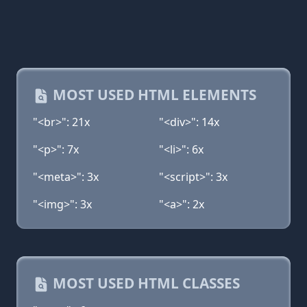
MOST USED HTML ELEMENTS
"<br>": 21x
"<div>": 14x
"<p>": 7x
"<li>": 6x
"<meta>": 3x
"<script>": 3x
"<img>": 3x
"<a>": 2x
MOST USED HTML CLASSES