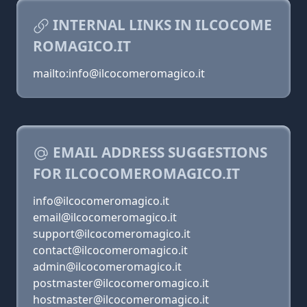
INTERNAL LINKS IN ILCOCOME
ROMAGICO.IT
mailto:info@ilcocomeromagico.it
EMAIL ADDRESS SUGGESTIONS
FOR ILCOCOMEROMAGICO.IT
info@ilcocomeromagico.it
email@ilcocomeromagico.it
support@ilcocomeromagico.it
contact@ilcocomeromagico.it
admin@ilcocomeromagico.it
postmaster@ilcocomeromagico.it
hostmaster@ilcocomeromagico.it