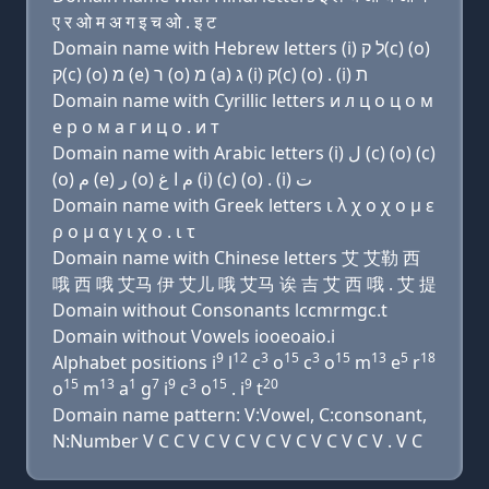
ए र ओ म अ ग इ च ओ . इ ट
Domain name with Hebrew letters (i) ל ק(c) (ο)
ק(c) (ο) מ (e) ר (ο) מ (a) ג (i) ק(c) (ο) . (i) ת
Domain name with Cyrillic letters и л ц о ц о м
e р о м a г и ц о . и т
Domain name with Arabic letters (i) ﻝ (c) (o) (c)
(o) ﻡ (e) ﺭ (o) ﻡ ﺍ ﻍ (i) (c) (o) . (i) ﺕ
Domain name with Greek letters ι λ χ ο χ ο μ ε
ρ ο μ α γ ι χ ο . ι τ
Domain name with Chinese letters 艾 艾勒 西
哦 西 哦 艾马 伊 艾儿 哦 艾马 诶 吉 艾 西 哦 . 艾 提
Domain without Consonants lccmrmgc.t
Domain without Vowels iooeoaio.i
9
12
3
15
3
15
13
5
18
Alphabet positions i
l
c
o
c
o
m
e
r
15
13
1
7
9
3
15
9
20
o
m
a
g
i
c
o
. i
t
Domain name pattern: V:Vowel, C:consonant,
N:Number V C C V C V C V C V C V C V C V . V C