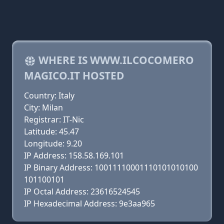
WHERE IS WWW.ILCOCOMERO
MAGICO.IT HOSTED
Country: Italy
City: Milan
Registrar: IT-Nic
Latitude: 45.47
Longitude: 9.20
IP Address: 158.58.169.101
IP Binary Address: 10011110001110101010100
101100101
IP Octal Address: 23616524545
IP Hexadecimal Address: 9e3aa965