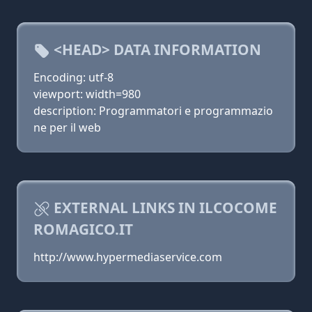
<HEAD> DATA INFORMATION
Encoding: utf-8
viewport: width=980
description: Programmatori e programmazio
ne per il web
EXTERNAL LINKS IN ILCOCOME
ROMAGICO.IT
http://www.hypermediaservice.com