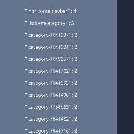
".horizontalnavbar" : 4
".listitemcategory" : 3
".category-7641937" : 2
".category-7641931" : 2
".category-7649357" : 2
".category-7641702" : 2
".category-7641593" : 2
".category-7641490" : 2
".category-7758663" : 2
".category-7641482" : 2
".category-7641716" : 2