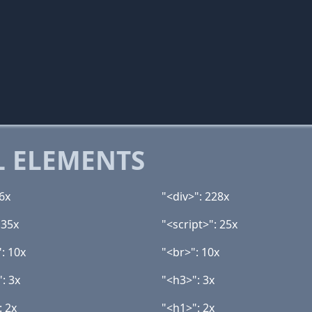
 ELEMENTS
46x
"<div>": 228x
 35x
"<script>": 25x
: 10x
"<br>": 10x
: 3x
"<h3>": 3x
: 2x
"<h1>": 2x