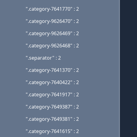
".category-7641770" : 2
".category-9626470" : 2
".category-9626469" : 2
".category-9626468" : 2
".separator" : 2
".category-7641370" : 2
".category-7640422" : 2
".category-7641917" : 2
".category-7649387" : 2
".category-7649381" : 2
".category-7641615" : 2