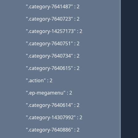
".category-7641487" : 2
".category-7640723" : 2
".category-14257173" : 2
".category-7640751" : 2
".category-7640734" : 2
".category-7640615" : 2
".action" : 2
".ep-megamenu" : 2
".category-7640614" : 2
".category-14307992" : 2
".category-7640886" : 2