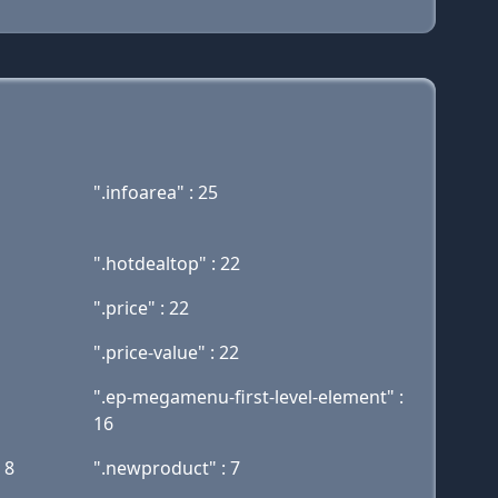
".infoarea" : 25
".hotdealtop" : 22
".price" : 22
".price-value" : 22
".ep-megamenu-first-level-element" :
16
 8
".newproduct" : 7