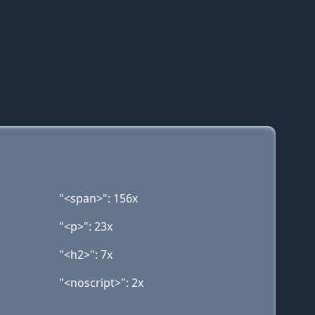
"<span>": 156x
"<p>": 23x
"<h2>": 7x
"<noscript>": 2x