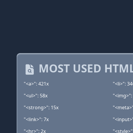
MOST USED HTML
"<a>": 421x
"<li>": 3
"<ul>": 58x
"<img>":
"<strong>": 15x
"<meta>"
"<link>": 7x
"<input>"
"<hr>": 2x
"<style>"