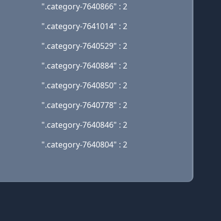
".category-7640866" : 2
".category-7641014" : 2
".category-7640529" : 2
".category-7640884" : 2
".category-7640850" : 2
".category-7640778" : 2
".category-7640846" : 2
".category-7640804" : 2