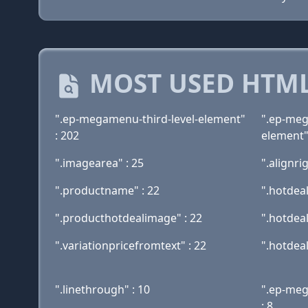
MOST USED HTML
".ep-megamenu-third-level-element"
".ep-meg
: 202
element"
".imagearea" : 25
".alignrig
".productname" : 22
".hotdeal
".producthotdealimage" : 22
".hotdeal
".variationpricefromtext" : 22
".hotdeal
".linethrough" : 10
".ep-meg
: 8