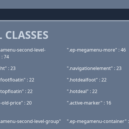
 CLASSES
amenu-second-level-
".ep-megamenu-more" : 46
 : 74
ht" : 23
".navigationelement" : 23
footfloatin" : 22
".hotdealfoot" : 22
topfloatin" : 22
".hotdeal" : 22
-old-price" : 20
".active-marker" : 16
amenu-second-level-group"
".ep-megamenu-container" :