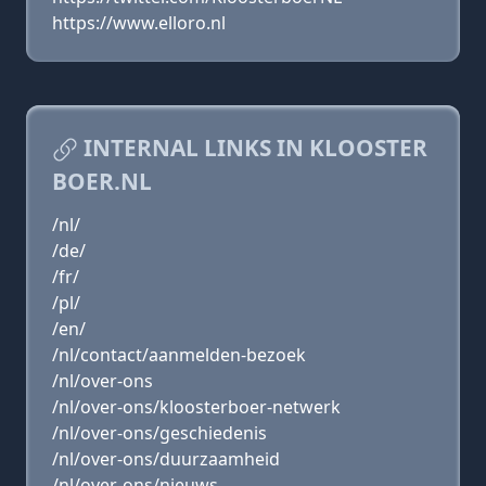
https://www.elloro.nl
INTERNAL LINKS IN KLOOSTER
BOER.NL
/nl/
/de/
/fr/
/pl/
/en/
/nl/contact/aanmelden-bezoek
/nl/over-ons
/nl/over-ons/kloosterboer-netwerk
/nl/over-ons/geschiedenis
/nl/over-ons/duurzaamheid
/nl/over-ons/nieuws