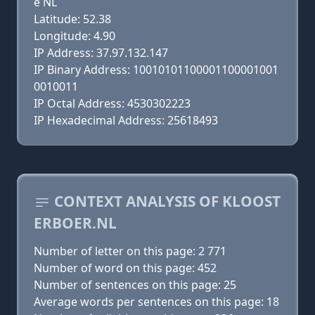
e NL
Latitude: 52.38
Longitude: 4.90
IP Address: 37.97.132.147
IP Binary Address: 10010101100001100001001
0010011
IP Octal Address: 4530302223
IP Hexadecimal Address: 25618493
CONTEXT ANALYSIS OF KLOOST
ERBOER.NL
Number of letter on this page: 2 771
Number of word on this page: 452
Number of sentences on this page: 25
Average words per sentences on this page: 18