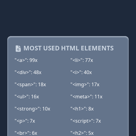
MOST USED HTML ELEMENTS
"<a>": 99x
"<li>": 77x
"<div>": 48x
"<i>": 40x
"<span>": 18x
"<img>": 17x
"<ul>": 16x
"<meta>": 11x
"<strong>": 10x
"<h1>": 8x
"<p>": 7x
"<script>": 7x
"<br>": 6x
"<h2>": 5x