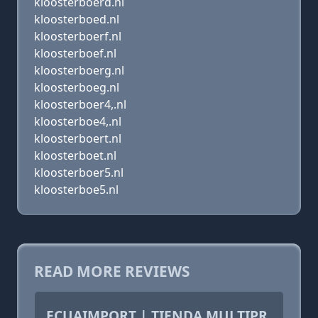
kloosterboerd.nl
kloosterboed.nl
kloosterboerf.nl
kloosterboef.nl
kloosterboerg.nl
kloosterboeg.nl
kloosterboer4,.nl
kloosterboe4,.nl
kloosterboert.nl
kloosterboet.nl
kloosterboer5.nl
kloosterboe5.nl
READ MORE REVIEWS
ECUAIMPORT | TIENDA MULTIPR