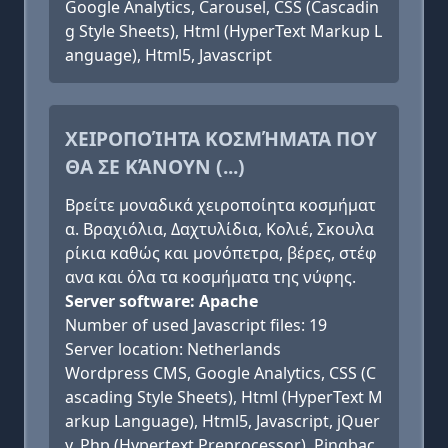
Google Analytics, Carousel, CSS (Cascadin
g Style Sheets), Html (HyperText Markup L
anguage), Html5, Javascript
ΧΕΙΡΟΠΟΊΗΤΑ ΚΟΣΜΉΜΑΤΑ ΠΟΥ
ΘΑ ΣΕ ΚΆΝΟΥΝ (...)
Βρείτε μοναδικά χειροποίητα κοσμήματ
α. Βραχιόλια, Δαχτυλίδια, Κολιέ, Σκουλα
ρίκια καθώς και μονόπετρα, βέρες, στέφ
ανα και όλα τα κοσμήματα της νύφης.
Server software: Apache
Number of used Javascript files: 19
Server location: Netherlands
Wordpress CMS, Google Analytics, CSS (C
ascading Style Sheets), Html (HyperText M
arkup Language), Html5, Javascript, jQuer
y, Php (Hypertext Preprocessor), Pingbac