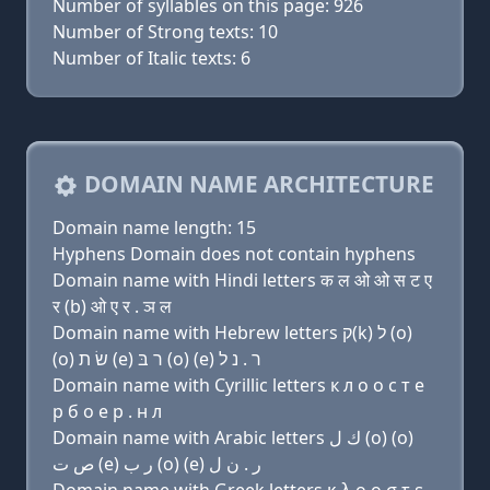
Number of syllables on this page: 926
Number of Strong texts: 10
Number of Italic texts: 6
DOMAIN NAME ARCHITECTURE
Domain name length: 15
Hyphens Domain does not contain hyphens
Domain name with Hindi letters क ल ओ ओ स ट ए
र (b) ओ ए र . ञ ल
Domain name with Hebrew letters ק(k) ל (ο)
(ο) שׂ ת (e) ר בּ (ο) (e) ר . נ ל
Domain name with Cyrillic letters к л о о с т e
р б о e р . н л
Domain name with Arabic letters ﻙ ﻝ (o) (o)
ﺹ ﺕ (e) ﺭ ﺏ (o) (e) ﺭ . ﻥ ﻝ