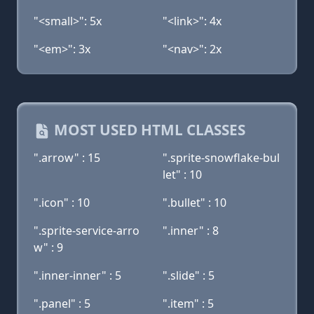
"<small>": 5x
"<link>": 4x
"<em>": 3x
"<nav>": 2x
MOST USED HTML CLASSES
".arrow" : 15
".sprite-snowflake-bul
let" : 10
".icon" : 10
".bullet" : 10
".sprite-service-arro
".inner" : 8
w" : 9
".inner-inner" : 5
".slide" : 5
".panel" : 5
".item" : 5