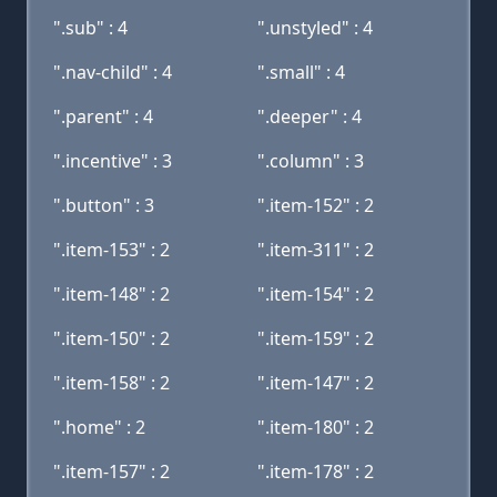
".sub" : 4
".unstyled" : 4
".nav-child" : 4
".small" : 4
".parent" : 4
".deeper" : 4
".incentive" : 3
".column" : 3
".button" : 3
".item-152" : 2
".item-153" : 2
".item-311" : 2
".item-148" : 2
".item-154" : 2
".item-150" : 2
".item-159" : 2
".item-158" : 2
".item-147" : 2
".home" : 2
".item-180" : 2
".item-157" : 2
".item-178" : 2