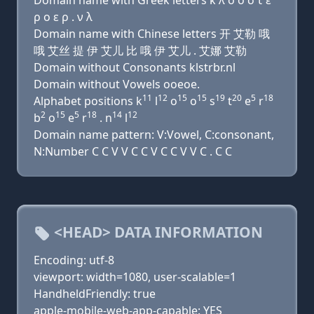
Domain name with Greek letters κ λ ο ο σ τ ε
ρ ο ε ρ . ν λ
Domain name with Chinese letters 开 艾勒 哦
哦 艾丝 提 伊 艾儿 比 哦 伊 艾儿 . 艾娜 艾勒
Domain without Consonants klstrbr.nl
Domain without Vowels ooeoe.
11
12
15
15
19
20
5
18
Alphabet positions k
l
o
o
s
t
e
r
2
15
5
18
14
12
b
o
e
r
. n
l
Domain name pattern: V:Vowel, C:consonant,
N:Number C C V V C C V C C V V C . C C
<HEAD> DATA INFORMATION
Encoding: utf-8
viewport: width=1080, user-scalable=1
HandheldFriendly: true
apple-mobile-web-app-capable: YES