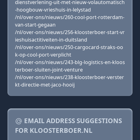
dienstverlening-uit-met-nieuw-volautomatisch
-hoogbouw-vrieshuis-in-lelystad
/nl/over-ons/nieuws/260-cool-port-rotterdam-
van-start-gegaan
/nl/over-ons/nieuws/256-kloosterboer-start-vr
ieshuisactitiveiten-in-duitsland
/nl/over-ons/nieuws/250-cargocard-straks-oo
k-op-cool-port-verplicht
/nl/over-ons/nieuws/243-blg-logistics-en-kloos
terboer-sluiten-joint-venture
/nl/over-ons/nieuws/238-kloosterboer-verster
kt-directie-met-jaco-hooij
EMAIL ADDRESS SUGGESTIONS
FOR KLOOSTERBOER.NL