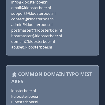
info@kloosterboer.nl
email@kloosterboer.nl
support@kloosterboer.nl
contact@kloosterboer.nl
admin@kloosterboer.nl
postmaster@kloosterboer.nl
hostmaster@kloosterboer.nl
domain@kloosterboer.nl
abuse@kloosterboer.nl
COMMON DOMAIN TYPO MIST
AKES
loosterboer.nl
kuloosterboer.nl
uloosterboer.nl