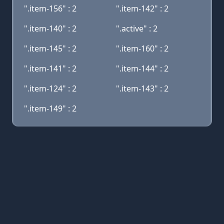
".item-156" : 2
".item-142" : 2
".item-140" : 2
".active" : 2
".item-145" : 2
".item-160" : 2
".item-141" : 2
".item-144" : 2
".item-124" : 2
".item-143" : 2
".item-149" : 2