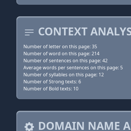
CONTEXT ANALYS
Number of letter on this page: 35
Number of word on this page: 214
Number of sentences on this page: 42
Average words per sentences on this page: 5
Number of syllables on this page: 12
Number of Strong texts: 6
Number of Bold texts: 10
DOMAIN NAME A