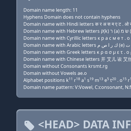
Domain name length: 11
Hyphens Domain does not contain hyphens
Domain name with Hindi letters क र अ स म ए ट . ओ 
Domain name with Cyrillic letters к р a с м e т . о 
Domain name with Greek letters κ ρ α σ μ ε τ . ο 
Domain name with Chinese letters 开 艾儿 诶 
Domain without Consonants krsmt.rg
Domain without Vowels ae.o
11
18
1
19
13
5
20
15
Alphabet positions k
r
a
s
m
e
t
. o
r
Domain name pattern: V:Vowel, C:consonant, N:N
<HEAD> DATA IN