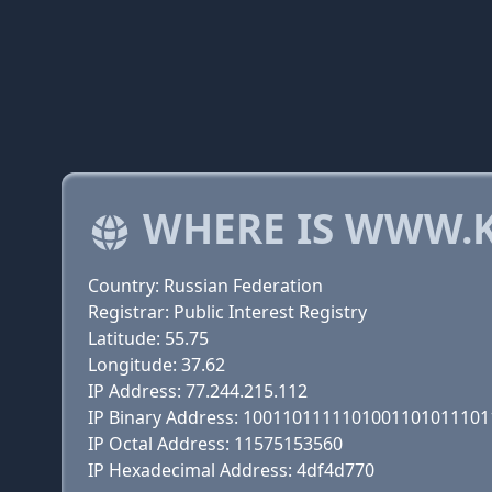
WHERE IS WWW.K
Country: Russian Federation
Registrar: Public Interest Registry
Latitude: 55.75
Longitude: 37.62
IP Address: 77.244.215.112
IP Binary Address: 100110111110100110101110
IP Octal Address: 11575153560
IP Hexadecimal Address: 4df4d770