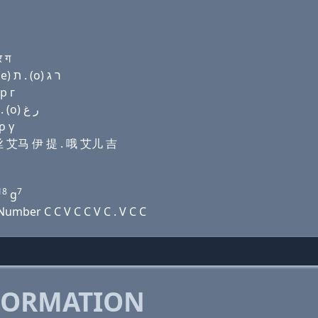
र ग
Domain name with Hebrew letters ק(k) ר (a) שׂ מ (e) ת . (ο) ר ג
р г
Domain name with Arabic letters ﻙ ﺭ ﺍ ﺹ ﻡ (e) ﺕ . (o) ﺭ ﻍ
ρ γ
艾丝 艾马 伊 提 . 哦 艾儿 吉
18
7
g
umber C C V C C V C . V C C
FORMATION