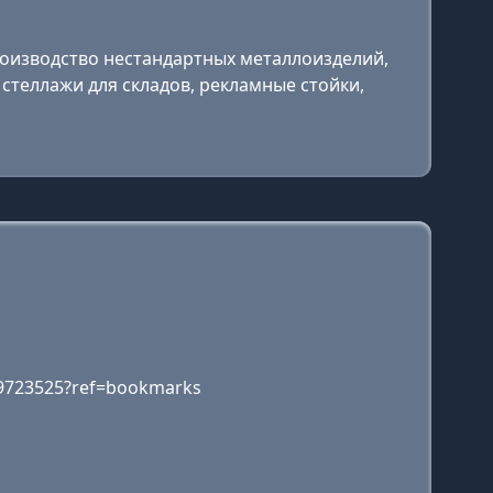
роизводство нестандартных металлоизделий,
стеллажи для складов, рекламные стойки,
723525?ref=bookmarks