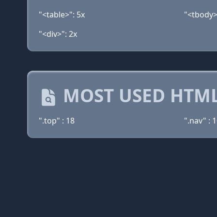
"<table>": 5x
"<tbody>
"<div>": 2x
MOST USED HTML
".top" : 18
".nav" : 