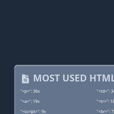
MOST USED HTML
"<p>": 36x
"<td>": 3
"<a>": 19x
"<tr>": 1
"<script>": 9x
"<br>": 7