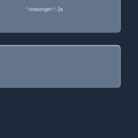
"<noscript>": 2x