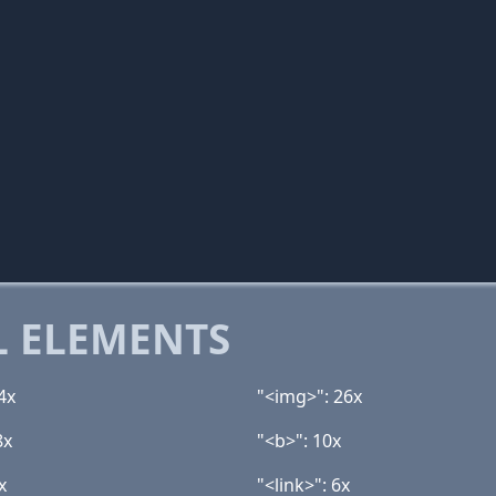
 ELEMENTS
4x
"<img>": 26x
8x
"<b>": 10x
x
"<link>": 6x