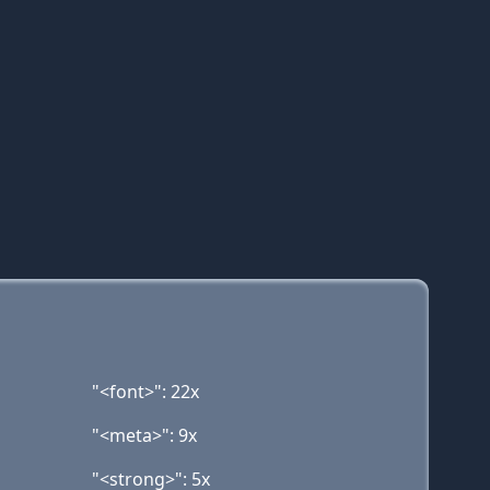
"<font>": 22x
"<meta>": 9x
"<strong>": 5x