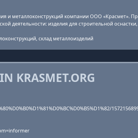
ания и металлоконструкций компании ООО «Красмет». П
кой деятельности: изделия для строительной оснастки, 
ллоконструкций, склад металлоизделий
 IN KRASMET.ORG
D1%80%D0%B0%D1%81%D0%BC%D0%B5%D1%82/1572156899
rom=informer