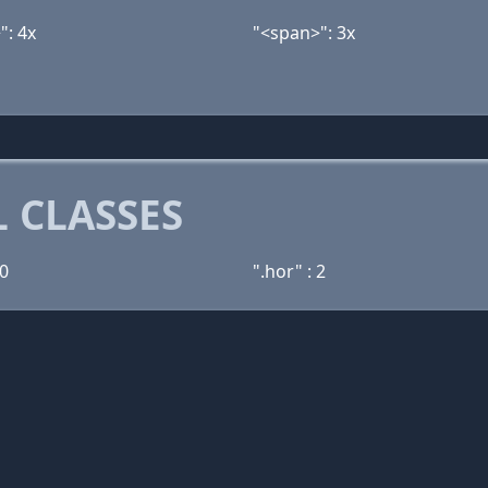
": 4x
"<span>": 3x
 CLASSES
10
".hor" : 2