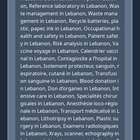
on, Reference laboratory in Lebanon, Was
te management in Lebanon, Waste mana
gement in Lebanon, Recycle batteries, pla
stic, paper, ink in Lebanon, Occupational h
ealth and safety in Lebanon, Patient safet
y in Lebanon, Risk analysis in Lebanon, Va
ccine voyage in Lebanon, Calendrier vacci
nal in Lebanon, Contagiosite a l’hopital in
Lebanon, Isolement protecteur, sanguin, r
espiratoire, cutané in Lebanon, Transfusi
on sanguine in Lebanon, Blood donation i
n Lebanon, Don d’organes in Lebanon, Int
ensive care in Lebanon, Specialités chirur
gicales in Lebanon, Anesthésie loco-régio
nale in Lebanon, Transport médicalisé in L
ebanon, Lithotripsy in Lebanon, Plastic su
rgery in Lebanon, Examens radiologiques
in Lebanon, Xrays, scanner, echography in