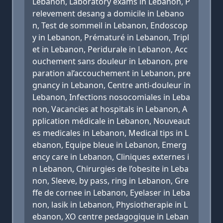
Lebanon, Laboratory exams in Lebanon, P
relevement desang a domicile in Lebano
n, Test de sommeil in Lebanon, Endoscop
y in Lebanon, Prématuré in Lebanon, Tripl
et in Lebanon, Peridurale in Lebanon, Acc
ouchement sans douleur in Lebanon, pre
paration al’accouchement in Lebanon, pre
gnancy in Lebanon, Centre anti-douleur in
Lebanon, Infections nosocomiales in Leba
non, Vacancies at hospitals in Lebanon, A
pplication médicale in Lebanon, Nouveaut
es medicales in Lebanon, Medical tips in L
ebanon, Equipe bleue in Lebanon, Emerg
ency care in Lebanon, Cliniques externes i
n Lebanon, Chirurgies de l’obesite in Leba
non, Sleeve, by pass, ring in Lebanon, Gre
ffe de cornee in Lebanon, Eyelaser in Leba
non, lasik in Lebanon, Physiotherapie in L
ebanon, XO centre pedagogique in Leban