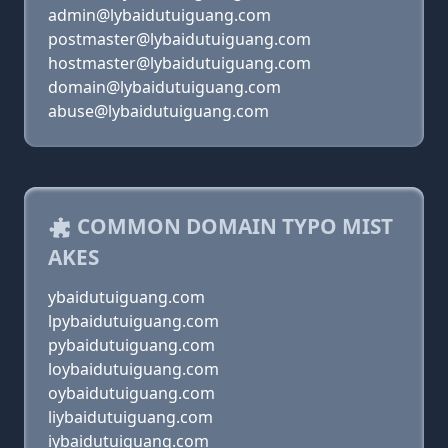
admin@lybaidutuiguang.com
postmaster@lybaidutuiguang.com
hostmaster@lybaidutuiguang.com
domain@lybaidutuiguang.com
abuse@lybaidutuiguang.com
COMMON DOMAIN TYPO MIST
AKES
ybaidutuiguang.com
lpybaidutuiguang.com
pybaidutuiguang.com
loybaidutuiguang.com
oybaidutuiguang.com
liybaidutuiguang.com
iybaidutuiguang.com