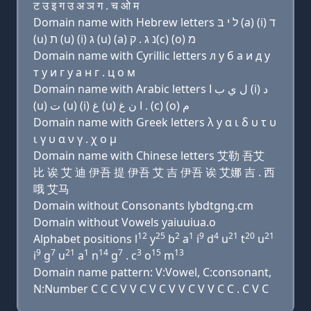
ट उ इ ग उ अ ञ ग . च ओ म
Domain name with Hebrew letters ל י בּ (a) (i) ד
(u) ת (u) (i) ג (u) (a) נ ג . ק(c) (ο) מ
Domain name with Cyrillic letters л y б a и д у
т у и г у a н г . ц о м
Domain name with Arabic letters ﻝ ﻱ ﺏ ﺍ (i) ﺩ
(u) ﺕ (u) (i) ﻍ (u) ﺍ ﻥ ﻍ . (c) (o) ﻡ
Domain name with Greek letters λ y α ι δ υ τ υ
ι γ υ α ν γ . χ ο μ
Domain name with Chinese letters 艾勒 吾艾
比 诶 艾 迪 伊吾 提 伊吾 艾 吉 伊吾 诶 艾娜 吉 . 西
哦 艾马
Domain without Consonants lybdtgng.cm
Domain without Vowels yaiuuiua.o
12
25
2
1
9
4
21
20
21
Alphabet positions l
y
b
a
i
d
u
t
u
9
7
21
1
14
7
3
15
13
i
g
u
a
n
g
. c
o
m
Domain name pattern: V:Vowel, C:consonant,
N:Number C C C V V C V C V V C V V C C . C V C