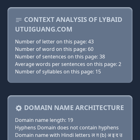
CONTEXT ANALYSIS OF LYBAID
UTUIGUANG.COM
Number of letter on this page: 43
Number of word on this page: 60
Number of sentences on this page: 38
Average words per sentences on this page: 2
Number of syllables on this page: 15
DOMAIN NAME ARCHITECTURE
Domain name length: 19
Hyphens Domain does not contain hyphens
Domain name with Hindi letters ल ग़ (b) अ इ द उ