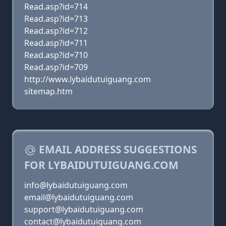
Read.asp?id=714
Read.asp?id=713
Read.asp?id=712
Read.asp?id=711
Read.asp?id=710
Read.asp?id=709
http://www.lybaidutuiguang.com
sitemap.htm
EMAIL ADDRESS SUGGESTIONS
FOR LYBAIDUTUIGUANG.COM
info@lybaidutuiguang.com
email@lybaidutuiguang.com
support@lybaidutuiguang.com
contact@lybaidutuiguang.com