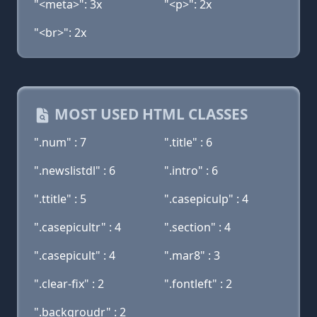
"<meta>": 3x
"<p>": 2x
"<br>": 2x
MOST USED HTML CLASSES
".num" : 7
".title" : 6
".newslistdl" : 6
".intro" : 6
".ttitle" : 5
".casepiculp" : 4
".casepicultr" : 4
".section" : 4
".casepicult" : 4
".mar8" : 3
".clear-fix" : 2
".fontleft" : 2
".backgroudr" : 2