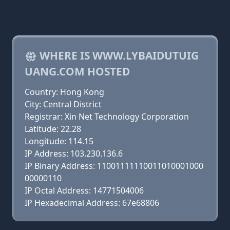
WHERE IS WWW.LYBAIDUTUIG
UANG.COM HOSTED
Country: Hong Kong
City: Central District
Registrar: Xin Net Technology Corporation
Latitude: 22.28
Longitude: 114.15
IP Address: 103.230.136.6
IP Binary Address: 11001111110011010001000
00000110
IP Octal Address: 14771504006
IP Hexadecimal Address: 67e68806