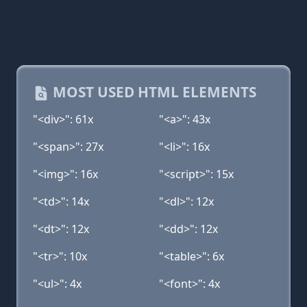
MOST USED HTML ELEMENTS
"<div>": 61x
"<a>": 43x
"<span>": 27x
"<li>": 16x
"<img>": 16x
"<script>": 15x
"<td>": 14x
"<dl>": 12x
"<dt>": 12x
"<dd>": 12x
"<tr>": 10x
"<table>": 6x
"<ul>": 4x
"<font>": 4x