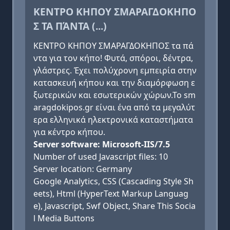
ΚΕΝΤΡΟ ΚΗΠΟΥ ΣΜΑΡΑΓΔΟΚΗΠΟ
Σ ΤΑ ΠΆΝΤΑ (...)
ΚΕΝΤΡΟ ΚΗΠΟΥ ΣΜΑΡΑΓΔΟΚΗΠΟΣ τα πά
ντα για τον κήπο! Φυτά, σπόροι, δέντρα,
γλάστρες. Έχει πολύχρονη εμπειρία στην
κατασκευή κήπου και την διαμόρφωση ε
ξωτερικών και εσωτερικών χώρων.Το sm
aragdokipos.gr είναι ένα από τα μεγαλύτ
ερα ελληνικά ηλεκτρονικά καταστήματα
για κέντρο κήπου.
Server software: Microsoft-IIS/7.5
Number of used Javascript files: 10
Server location: Germany
Google Analytics, CSS (Cascading Style Sh
eets), Html (HyperText Markup Languag
e), Javascript, Swf Object, Share This Socia
l Media Buttons