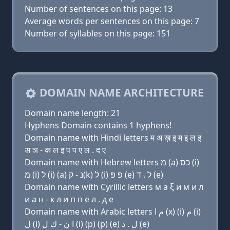
Number of sentences on this page: 13
Average words per sentences on this page: 7
Number of syllables on this page: 151
DOMAIN NAME ARCHITECTURE
Domain name length: 21
Hyphens Domain contains 1 hyphens!
Domain name with Hindi letters म अ ख़ इ म इ ल इ
अ ञ - क ल इ प प ए ल . द ए
Domain name with Hebrew letters מ (a) כס (i)
מ (i) ל (i) (a) נ - ק(k) ל (i) פּ פּ (e) ל . ד (e)
Domain name with Cyrillic letters м a ξ и м и л
и a н - к л и п п e л . д e
Domain name with Arabic letters ﻡ ﺍ (x) (i) ﻡ (i)
ﻝ (i) ﺍ ﻥ - ﻙ ﻝ (i) (p) (p) (e) ﻝ . ﺩ (e)