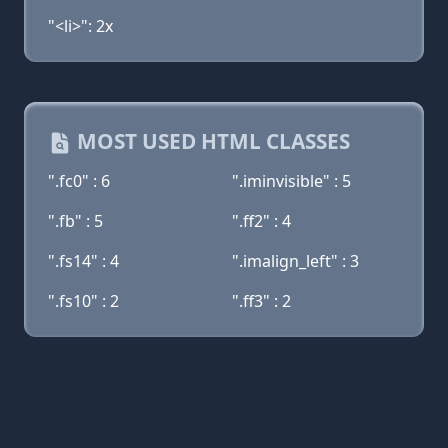
"<li>": 2x
MOST USED HTML CLASSES
".fc0" : 6
".iminvisible" : 5
".fb" : 5
".ff2" : 4
".fs14" : 4
".imalign_left" : 3
".fs10" : 2
".ff3" : 2