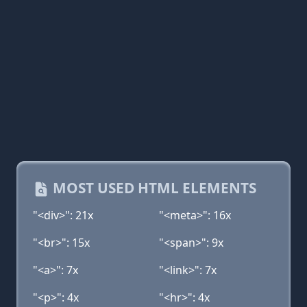
MOST USED HTML ELEMENTS
"<div>": 21x
"<meta>": 16x
"<br>": 15x
"<span>": 9x
"<a>": 7x
"<link>": 7x
"<p>": 4x
"<hr>": 4x