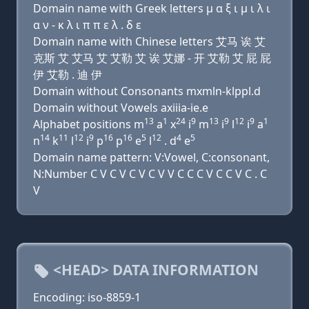
Domain name with Greek letters μ α ξ ι μ ι λ ι
α ν - κ λ ι π π ε λ . δ ε
Domain name with Chinese letters 艾马 诶 艾
克斯 艾 艾马 艾 艾勒 艾 诶 艾娜 - 开 艾勒 艾 屁 屁
伊 艾勒 . 迪 伊
Domain without Consonants mxmln-klppl.d
Domain without Vowels axiiia-ie.e
13
1
24
9
13
9
12
9
1
Alphabet positions m
a
x
i
m
i
l
i
a
14
11
12
9
16
16
5
12
4
5
n
k
l
i
p
p
e
l
. d
e
Domain name pattern: V:Vowel, C:consonant,
N:Number C V C V C V C V V C C C V C C V C . C
V
<HEAD> DATA INFORMATION
Encoding: iso-8859-1