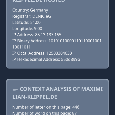
Country: Germany
Registrar: DENIC eG
Latitude: 51.00
Longitude: 9.00
IP Address: 85.13.137.155
IP Binary Address: 10101010000110110001001
10011011
IP Octal Address: 12503304633
IP Hexadecimal Address: 550d899b
CONTEXT ANALYSIS OF MAXIMI
LIAN-KLIPPEL.DE
Number of letter on this page: 446
Number of word on this page: 87