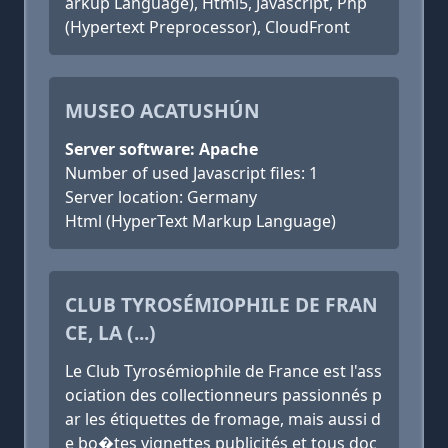
arkup Language), Html5, Javascript, Php
(Hypertext Preprocessor), CloudFront
MUSEO ACATUSHÚN
Server software: Apache
Number of used Javascript files: 1
Server location: Germany
Html (HyperText Markup Language)
CLUB TYROSÉMIOPHILE DE FRAN
CE, LA (...)
Le Club Tyrosémiophile de France est l'ass
ociation des collectionneurs passionnés p
ar les étiquettes de fromage, mais aussi d
e bo�tes vignettes publicités et tous doc