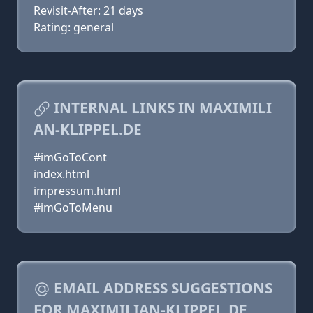
Revisit-After: 21 days
Rating: general
INTERNAL LINKS IN MAXIMILI
AN-KLIPPEL.DE
#imGoToCont
index.html
impressum.html
#imGoToMenu
EMAIL ADDRESS SUGGESTIONS
FOR MAXIMILIAN-KLIPPEL.DE