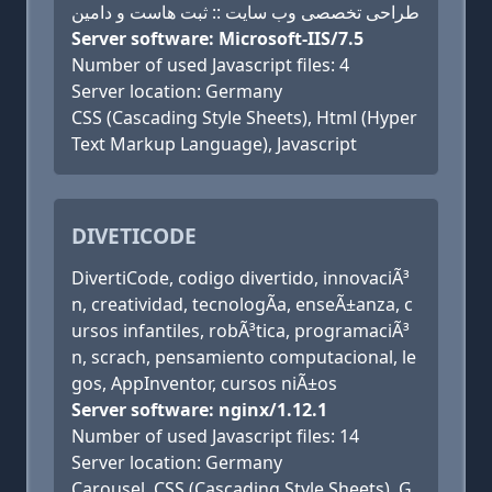
طراحی تخصصی وب سایت :: ثبت هاست و دامین
Server software: Microsoft-IIS/7.5
Number of used Javascript files: 4
Server location: Germany
CSS (Cascading Style Sheets), Html (Hyper
Text Markup Language), Javascript
DIVETICODE
DivertiCode, codigo divertido, innovaciÃ³
n, creatividad, tecnologÃ­a, enseÃ±anza, c
ursos infantiles, robÃ³tica, programaciÃ³
n, scrach, pensamiento computacional, le
gos, AppInventor, cursos niÃ±os
Server software: nginx/1.12.1
Number of used Javascript files: 14
Server location: Germany
Carousel, CSS (Cascading Style Sheets), G