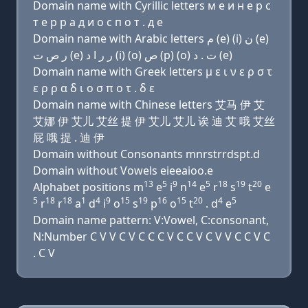
Domain name with Cyrillic letters м e и н e р с
т e р р a д и о с п о т . д e
Domain name with Arabic letters ﻡ (e) (i) ﻥ (e)
ﺭ ﺹ ﺕ (e) ﺭ ﺭ ﺍ ﺩ (i) (o) ﺹ (p) (o) ﺕ . ﺩ (e)
Domain name with Greek letters μ ε ι ν ε ρ σ τ
ε ρ ρ α δ ι ο σ π ο τ . δ ε
Domain name with Chinese letters 艾马 伊 艾
艾娜 伊 艾儿 艾丝 提 伊 艾儿 艾儿 诶 迪 艾 哦 艾丝
屁 哦 提 . 迪 伊
Domain without Consonants mnrstrrdspt.d
Domain without Vowels eieeaioo.e
13
5
9
14
5
18
19
20
Alphabet positions m
e
i
n
e
r
s
t
e
5
18
18
1
4
9
15
19
16
15
20
4
5
r
r
a
d
i
o
s
p
o
t
. d
e
Domain name pattern: V:Vowel, C:consonant,
N:Number C V V C V C C C V C C V C V V C C V C
. C V