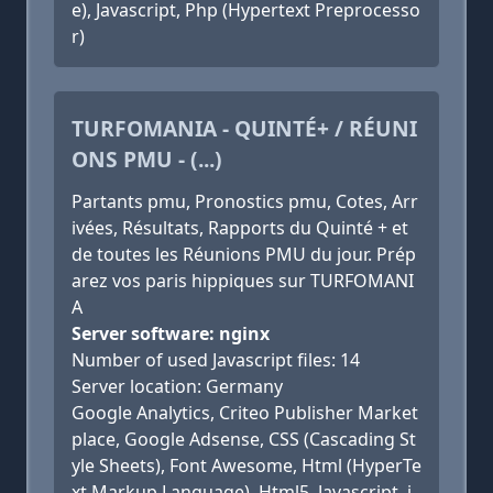
e), Javascript, Php (Hypertext Preprocesso
r)
TURFOMANIA - QUINTÉ+ / RÉUNI
ONS PMU - (...)
Partants pmu, Pronostics pmu, Cotes, Arr
ivées, Résultats, Rapports du Quinté + et
de toutes les Réunions PMU du jour. Prép
arez vos paris hippiques sur TURFOMANI
A
Server software: nginx
Number of used Javascript files: 14
Server location: Germany
Google Analytics, Criteo Publisher Market
place, Google Adsense, CSS (Cascading St
yle Sheets), Font Awesome, Html (HyperTe
xt Markup Language), Html5, Javascript, j