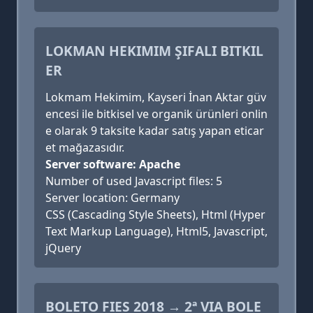
LOKMAN HEKIMIM ŞIFALI BITKIL
ER
Lokmam Hekimim, Kayseri İnan Aktar güv
encesi ile bitkisel ve organik ürünleri onlin
e olarak 9 taksite kadar satış yapan eticar
et mağazasıdır.
Server software: Apache
Number of used Javascript files: 5
Server location: Germany
CSS (Cascading Style Sheets), Html (Hyper
Text Markup Language), Html5, Javascript,
jQuery
BOLETO FIES 2018 → 2ª VIA BOLE