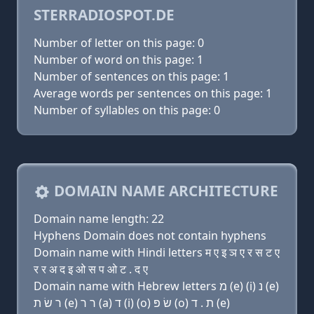
STERRADIOSPOT.DE
Number of letter on this page: 0
Number of word on this page: 1
Number of sentences on this page: 1
Average words per sentences on this page: 1
Number of syllables on this page: 0
DOMAIN NAME ARCHITECTURE
Domain name length: 22
Hyphens Domain does not contain hyphens
Domain name with Hindi letters म ए इ ञ ए र स ट ए
र र अ द इ ओ स प ओ ट . द ए
Domain name with Hebrew letters מ (e) (i) נ (e)
ר שׂ ת (e) ר ר (a) ד (i) (ο) שׂ פּ (ο) ת . ד (e)