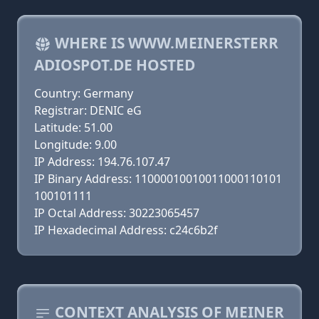
WHERE IS WWW.MEINERSTERR
ADIOSPOT.DE HOSTED
Country: Germany
Registrar: DENIC eG
Latitude: 51.00
Longitude: 9.00
IP Address: 194.76.107.47
IP Binary Address: 11000010010011000110101
100101111
IP Octal Address: 30223065457
IP Hexadecimal Address: c24c6b2f
CONTEXT ANALYSIS OF MEINER