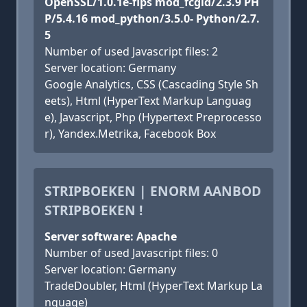
OpenSSL/1.0.1e-fips mod_fcgid/2.3.9 PH
P/5.4.16 mod_python/3.5.0- Python/2.7.
5
Number of used Javascript files: 2
Server location: Germany
Google Analytics, CSS (Cascading Style Sh
eets), Html (HyperText Markup Languag
e), Javascript, Php (Hypertext Preprocesso
r), Yandex.Metrika, Facebook Box
STRIPBOEKEN | ENORM AANBOD
STRIPBOEKEN !
Server software: Apache
Number of used Javascript files: 0
Server location: Germany
TradeDoubler, Html (HyperText Markup La
nguage)