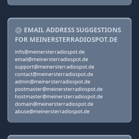
EMAIL ADDRESS SUGGESTIONS
FOR MEINERSTERRADIOSPOT.DE
info@meinersterradiospot.de
email@meinersterradiospot.de
support@meinersterradiospot.de
contact@meinersterradiospot.de
admin@meinersterradiospot.de
postmaster@meinersterradiospot.de
hostmaster@meinersterradiospot.de
domain@meinersterradiospot.de
abuse@meinersterradiospot.de