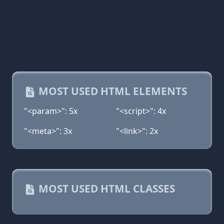
MOST USED HTML ELEMENTS
"<param>": 5x
"<script>": 4x
"<meta>": 3x
"<link>": 2x
MOST USED HTML CLASSES