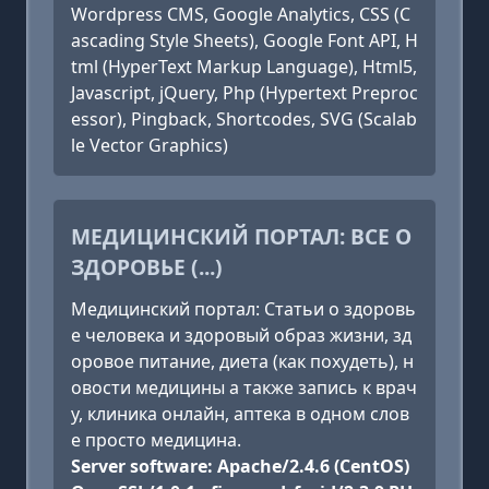
Wordpress CMS, Google Analytics, CSS (C
ascading Style Sheets), Google Font API, H
tml (HyperText Markup Language), Html5,
Javascript, jQuery, Php (Hypertext Preproc
essor), Pingback, Shortcodes, SVG (Scalab
le Vector Graphics)
МЕДИЦИНСКИЙ ПОРТАЛ: ВСЕ О
ЗДОРОВЬЕ (...)
Медицинский портал: Статьи о здоровь
е человека и здоровый образ жизни, зд
оровое питание, диета (как похудеть), н
овости медицины а также запись к врач
у, клиника онлайн, аптека в одном слов
е просто медицина.
Server software: Apache/2.4.6 (CentOS)