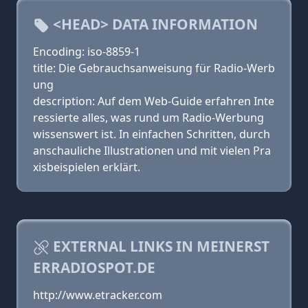
<HEAD> DATA INFORMATION
Encoding: iso-8859-1
title: Die Gebrauchsanweisung für Radio-Werb
ung
description: Auf dem Web-Guide erfahren Inte
ressierte alles, was rund um Radio-Werbung
wissenswert ist. In einfachen Schritten, durch
anschauliche Illustrationen und mit vielen Pra
xisbeispielen erklärt.
EXTERNAL LINKS IN MEINERST
ERRADIOSPOT.DE
http://www.etracker.com