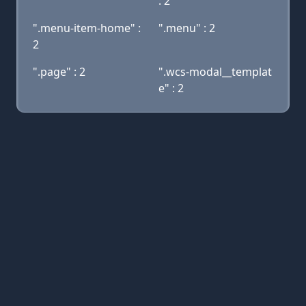
: 2
".menu-item-home" :
".menu" : 2
2
".page" : 2
".wcs-modal__templat
e" : 2