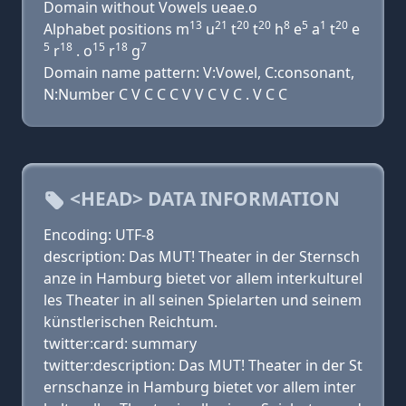
Domain without Vowels ueae.o
13
21
20
20
8
5
1
20
Alphabet positions m
u
t
t
h
e
a
t
e
5
18
15
18
7
r
. o
r
g
Domain name pattern: V:Vowel, C:consonant,
N:Number C V C C C V V C V C . V C C
<HEAD> DATA INFORMATION
Encoding: UTF-8
description: Das MUT! Theater in der Sternsch
anze in Hamburg bietet vor allem interkulturel
les Theater in all seinen Spielarten und seinem
künstlerischen Reichtum.
twitter:card: summary
twitter:description: Das MUT! Theater in der St
ernschanze in Hamburg bietet vor allem inter