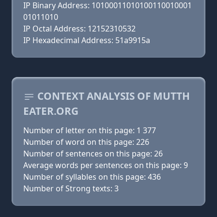
IP Binary Address: 10100011010100110010001
01011010
IP Octal Address: 12152310532
IP Hexadecimal Address: 51a9915a
CONTEXT ANALYSIS OF MUTTH
EATER.ORG
Number of letter on this page: 1 377
Number of word on this page: 226
Number of sentences on this page: 26
Average words per sentences on this page: 9
Number of syllables on this page: 436
Number of Strong texts: 3