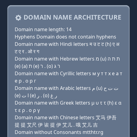
DOMAIN NAME ARCHITECTURE
Domain name length: 14
Hyphens Domain does not contain hyphens
Domain name with Hindi letters म उ ट ट (h) ए अ
ट ए र . ओ र ग
Domain name with Hebrew letters מ (u) ת ת ה
(e) (a) ת (e) ר . (ο) ר ג
Domain name with Cyrillic letters м у т т х e a т
e р . о р г
Domain name with Arabic letters ﻡ (u) ﺕ ﺕ ﺡ
(e) ﺍ ﺕ (e) ﺭ . (o) ﺭ ﻍ
Domain name with Greek letters μ υ τ τ (h) ε α
τ ε ρ . ο ρ γ
Domain name with Chinese letters 艾马 伊吾
提 提 艾尺 伊 诶 提 伊 艾儿 . 哦 艾儿 吉
Domain without Consonants mtthtr.rg