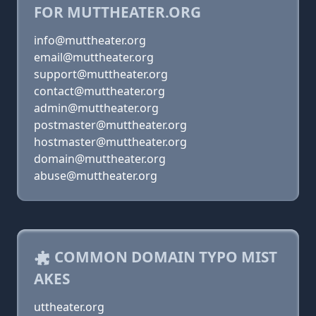
FOR MUTTHEATER.ORG
info@muttheater.org
email@muttheater.org
support@muttheater.org
contact@muttheater.org
admin@muttheater.org
postmaster@muttheater.org
hostmaster@muttheater.org
domain@muttheater.org
abuse@muttheater.org
COMMON DOMAIN TYPO MIST
AKES
uttheater.org