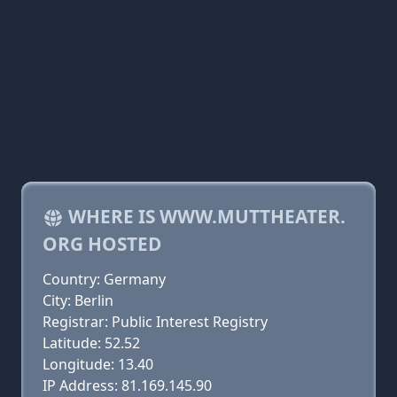
WHERE IS WWW.MUTTHEATER.
ORG HOSTED
Country: Germany
City: Berlin
Registrar: Public Interest Registry
Latitude: 52.52
Longitude: 13.40
IP Address: 81.169.145.90