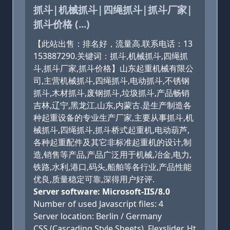
抓斗|机械抓斗|四绳抓斗|抓斗厂家|
抓斗价格 (...)
【此站出售：排名好，流量高.联系电话：13
153887290.关键词：抓斗,机械抓斗,四绳抓
斗,抓斗厂家,抓斗价格】山东起重机械有限公
司,主营机械抓斗,四绳抓斗,电动抓斗,不锈钢
抓斗,木材抓斗,废钢抓斗,垃圾抓斗,产品畅销
吉林,辽宁,黑龙江,山东,内蒙古.是生产制造各
种起重设备的专业生产厂家,主要从事抓斗,机
械抓斗,四绳抓斗,抓斗桥式起重机,电动葫芦,
各种起重配件及其它非标准起重机的设计,制
造,销售等产品,产品广泛用于机械,冶金,电力,
铁路,水利,港口,码头,船舶等各行业,产品性能
优良,质量稳定可靠,深得用户好评.
Server software: Microsoft-IIS/8.0
Number of used Javascript files: 4
Server location: Berlin / Germany
CSS (Cascading Style Sheets), Flexslider, Ht