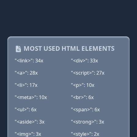
MOST USED HTML ELEMENTS
"<link>": 34x
"<div>": 33x
"<a>": 28x
"<script>": 27x
"<li>": 17x
"<p>": 10x
"<meta>": 10x
"<br>": 6x
"<ul>": 6x
"<span>": 6x
"<aside>": 3x
"<strong>": 3x
"<img>": 3x
"<style>": 2x