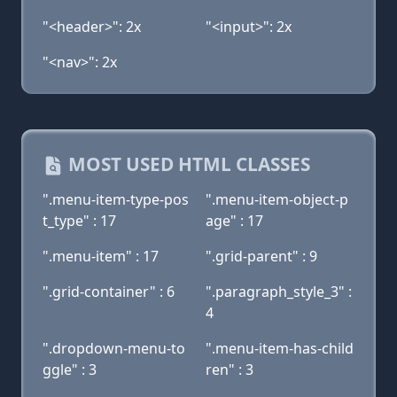
"<header>": 2x
"<input>": 2x
"<nav>": 2x
MOST USED HTML CLASSES
".menu-item-type-pos
".menu-item-object-p
t_type" : 17
age" : 17
".menu-item" : 17
".grid-parent" : 9
".grid-container" : 6
".paragraph_style_3" :
4
".dropdown-menu-to
".menu-item-has-child
ggle" : 3
ren" : 3