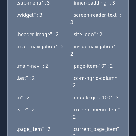
".sub-menu" : 3
".inner-padding" : 3
".widget" : 3
".screen-reader-text" :
3
".header-image" : 2
".site-logo" : 2
".main-navigation" : 2
".inside-navigation" :
2
".main-nav" : 2
".page-item-19" : 2
".last" : 2
".cc-m-hgrid-column"
: 2
".n" : 2
".mobile-grid-100" : 2
".site" : 2
".current-menu-item"
: 2
".page_item" : 2
".current_page_item"