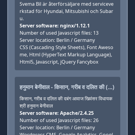
Svema Bil är återförsäljare med serviceve
rkstad för Hyundai, Mitsubishi och Subar
u.
Server software: nginx/1.12.1
Number of used Javascript files: 13
Server location: Berlin / Germany
CSS (Cascading Style Sheets), Font Aweso
me, Html (HyperText Markup Language),
Html5, Javascript, jQuery Fancybox
हनुमान बेनीवाल - किसान, गरीब व दलित की (...)
किसान, गरीब व दलित की दबंग आवाज खिवंसर विधायक
श्री हनुमान बेनीवाल
Server software: Apache/2.4.25
Number of used Javascript files: 26
Server location: Berlin / Germany
Wordpress CMS, Google Analytics, Googl