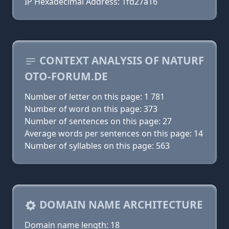
IP Hexadecimal Address: 1fd27a16
CONTEXT ANALYSIS OF NATURF
OTO-FORUM.DE
Number of letter on this page: 1 781
Number of word on this page: 373
Number of sentences on this page: 27
Average words per sentences on this page: 14
Number of syllables on this page: 563
DOMAIN NAME ARCHITECTURE
Domain name length: 18