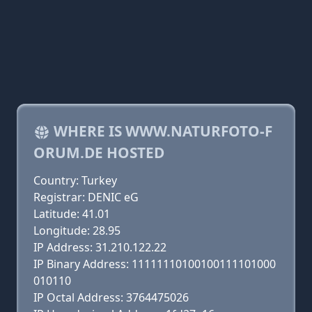
WHERE IS WWW.NATURFOTO-F
ORUM.DE HOSTED
Country: Turkey
Registrar: DENIC eG
Latitude: 41.01
Longitude: 28.95
IP Address: 31.210.122.22
IP Binary Address: 11111110100100111101000
010110
IP Octal Address: 3764475026