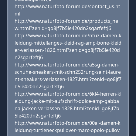
http://www.naturfoto-forum.de/contact_us.ht
ml
http://www.naturfoto-forum.de/products_ne
w.html?zenid=go8jf7b5le420dn2sgarfeftj6
http://www.naturfoto-forum.de/ntuz-damen-k
leidung-mittellanges-kleid-rag-amp-bone-kleid
er-verlassen-1826.html?zenid=go8jf7b5le420d
n2sgarfeftj6
http://www.naturfoto-forum.de/a5sg-damen-
schuhe-sneakers-mit-schn252rung-saint-laure
nt-sneakers-verlassen-1827.html?zenid=go8jf7
b5le420dn2sgarfeftj6
http://www.naturfoto-forum.de/6kl4-herren-kl
eidung-jacke-mit-aufschrift-dolce-amp-gabba
na-jacken-verlassen-1828.html?zenid=go8jf7b
5le420dn2sgarfeftj6
http://www.naturfoto-forum.de/00ai-damen-k
leidung-turtleneckpullover-marc-opolo-pullov