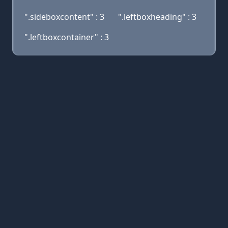
".sideboxcontent" : 3
".leftboxheading" : 3
".leftboxcontainer" : 3