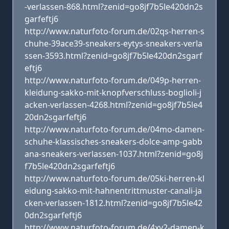
-verlassen-868.html?zenid=go8jf7b5le420dn2s
garfeftj6
http://www.naturfoto-forum.de/02qs-herren-s
chuhe-39ace39-sneakers-eytys-sneakers-verla
ssen-3593.html?zenid=go8jf7b5le420dn2sgarf
eftj6
http://www.naturfoto-forum.de/049p-herren-
kleidung-sakko-mit-knopfverschluss-boglioli-j
acken-verlassen-4268.html?zenid=go8jf7b5le4
20dn2sgarfeftj6
http://www.naturfoto-forum.de/04mo-damen-
schuhe-klassisches-sneakers-dolce-amp-gabb
ana-sneakers-verlassen-1037.html?zenid=go8j
f7b5le420dn2sgarfeftj6
http://www.naturfoto-forum.de/05ki-herren-kl
eidung-sakko-mit-hahnentrittmuster-canali-ja
cken-verlassen-1812.html?zenid=go8jf7b5le42
0dn2sgarfeftj6
http://www.naturfoto-forum.de/4xy2-damen-k