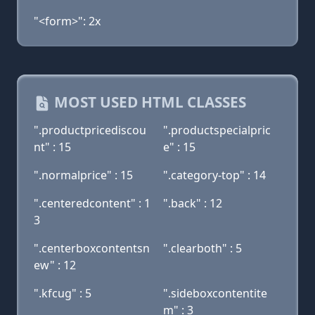
"<form>": 2x
MOST USED HTML CLASSES
".productpricediscou
".productspecialpric
nt" : 15
e" : 15
".normalprice" : 15
".category-top" : 14
".centeredcontent" : 1
".back" : 12
3
".centerboxcontentsn
".clearboth" : 5
ew" : 12
".kfcug" : 5
".sideboxcontentite
m" : 3