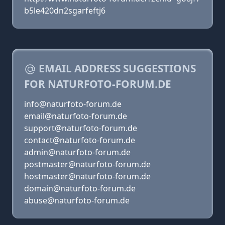
b5le420dn2sgarfeftj6
EMAIL ADDRESS SUGGESTIONS
FOR NATURFOTO-FORUM.DE
info@naturfoto-forum.de
email@naturfoto-forum.de
support@naturfoto-forum.de
contact@naturfoto-forum.de
admin@naturfoto-forum.de
postmaster@naturfoto-forum.de
hostmaster@naturfoto-forum.de
domain@naturfoto-forum.de
abuse@naturfoto-forum.de