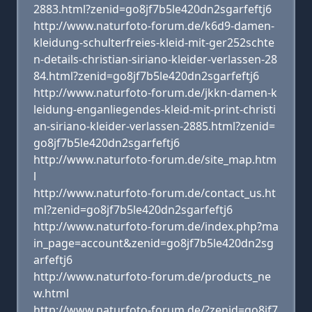
2883.html?zenid=go8jf7b5le420dn2sgarfeftj6
http://www.naturfoto-forum.de/k6d9-damen-
kleidung-schulterfreies-kleid-mit-ger252schte
n-details-christian-siriano-kleider-verlassen-28
84.html?zenid=go8jf7b5le420dn2sgarfeftj6
http://www.naturfoto-forum.de/jkkn-damen-k
leidung-enganliegendes-kleid-mit-print-christi
an-siriano-kleider-verlassen-2885.html?zenid=
go8jf7b5le420dn2sgarfeftj6
http://www.naturfoto-forum.de/site_map.htm
l
http://www.naturfoto-forum.de/contact_us.ht
ml?zenid=go8jf7b5le420dn2sgarfeftj6
http://www.naturfoto-forum.de/index.php?ma
in_page=account&zenid=go8jf7b5le420dn2sg
arfeftj6
http://www.naturfoto-forum.de/products_ne
w.html
http://www.naturfoto-forum.de/?zenid=go8jf7