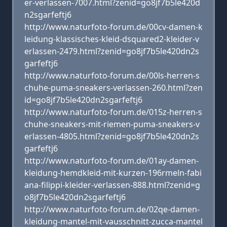
er-verlassen-7007.html?zenid=go8jf7b5le420d
n2sgarfeftj6
http://www.naturfoto-forum.de/00cv-damen-k
leidung-klassisches-kleid-dsquared2-kleider-v
erlassen-2479.html?zenid=go8jf7b5le420dn2s
garfeftj6
http://www.naturfoto-forum.de/00ls-herren-s
chuhe-puma-sneakers-verlassen-260.html?zen
id=go8jf7b5le420dn2sgarfeftj6
http://www.naturfoto-forum.de/015z-herren-s
chuhe-sneakers-mit-riemen-puma-sneakers-v
erlassen-4805.html?zenid=go8jf7b5le420dn2s
garfeftj6
http://www.naturfoto-forum.de/01ay-damen-
kleidung-hemdkleid-mit-kurzen-196rmeln-fabi
ana-filippi-kleider-verlassen-888.html?zenid=g
o8jf7b5le420dn2sgarfeftj6
http://www.naturfoto-forum.de/02qe-damen-
kleidung-mantel-mit-vausschnitt-zucca-mantel