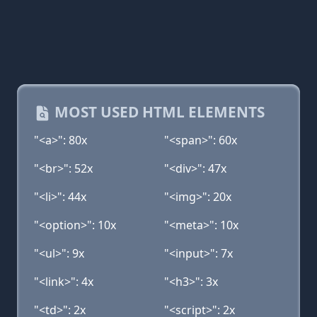
MOST USED HTML ELEMENTS
"<a>": 80x
"<span>": 60x
"<br>": 52x
"<div>": 47x
"<li>": 44x
"<img>": 20x
"<option>": 10x
"<meta>": 10x
"<ul>": 9x
"<input>": 7x
"<link>": 4x
"<h3>": 3x
"<td>": 2x
"<script>": 2x