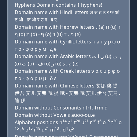
Hyphens Domain contains 1 hyphens!
Domain name with Hindi letters ञ अ ट उ र फ़ ओ
ट ओ - फ़ ओ र उ म . द ए
Domain name with Hebrew letters נ (a) ת (u) ר
ף (ο) ת (ο) - ף (ο) ר (u) מ . ד (e)
Domain name with Cyrillic letters н a т у р φ о
т о - φ о р у м . д e
Domain name with Arabic letters ﻥ ﺍ ﺕ (u) ﺭ ﻑ
(o) ﺕ (o) - ﻑ (o) ﺭ (u) ﻡ . ﺩ (e)
Domain name with Greek letters ν α τ υ ρ φ ο
τ ο - φ ο ρ υ μ . δ ε
Domain name with Chinese letters 艾娜 诶 提
伊吾 艾儿 艾弗 哦 提 哦 - 艾弗 哦 艾儿 伊吾 艾马 .
迪 伊
Domain without Consonants ntrft-frm.d
Domain without Vowels auoo-ou.e
14
1
20
21
18
6
15
20
Alphabet positions n
a
t
u
r
f
o
t
o
15
6
15
18
21
13
4
5
f
o
r
u
m
. d
e