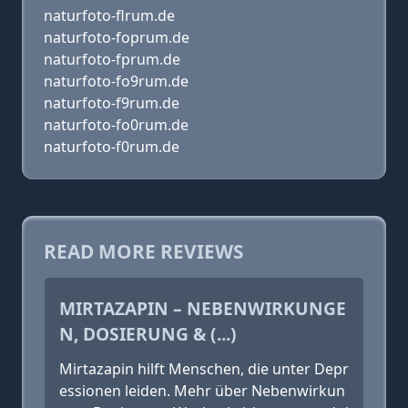
naturfoto-flrum.de
naturfoto-foprum.de
naturfoto-fprum.de
naturfoto-fo9rum.de
naturfoto-f9rum.de
naturfoto-fo0rum.de
naturfoto-f0rum.de
READ MORE REVIEWS
MIRTAZAPIN – NEBENWIRKUNGE
N, DOSIERUNG & (...)
Mirtazapin hilft Menschen, die unter Depr
essionen leiden. Mehr über Nebenwirkun