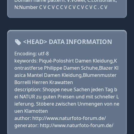
Domain name pattern: V:Vowel, C:consonant,
N:Number C V C V C C V C V C V C V C . C V
<HEAD> DATA INFORMATION
Encoding: utf-8
keywords: Piqué-Poloshirt Damen Kleidung,K
ontrastferse Philippe Damen Schuhe,Blazer Kl
asica Mantel Damen Kleidung,Blumenmuster
Borrelli Herren Krawatten
description: Shoppe neue Sachen jeden Tag b
ei NATUR zu guten Preisen und mit schneller L
ieferung. Stöbere zwischen Unmengen von ne
uen Klamotten
author: http://www.naturfoto-forum.de/
generator: http://www.naturfoto-forum.de/