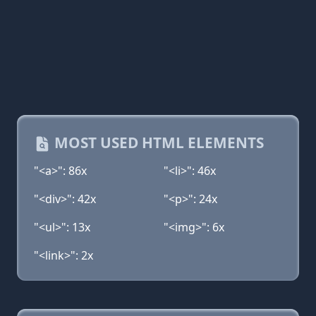
MOST USED HTML ELEMENTS
"<a>": 86x
"<li>": 46x
"<div>": 42x
"<p>": 24x
"<ul>": 13x
"<img>": 6x
"<link>": 2x