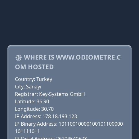
WHERE IS WWW.ODIOMETRE.C
OM HOSTED
Country: Turkey
City: Sanayi
Registrar: Key-Systems GmbH
Latitude: 36.90
Longitude: 30.70
IP Address: 178.18.193.123
IP Binary Address: 10110010000100101100000
101111011
IP Octal Address: 26204540573