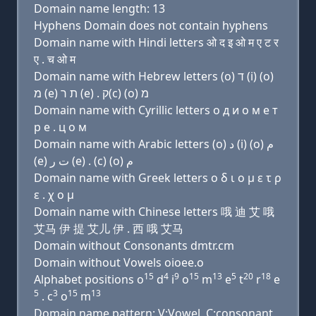
Domain name length: 13
Hyphens Domain does not contain hyphens
Domain name with Hindi letters ओ द इ ओ म ए ट र
ए . च ओ म
Domain name with Hebrew letters (ο) ד (i) (ο)
מ (e) ת ר (e) . ק(c) (ο) מ
Domain name with Cyrillic letters о д и о м e т
р e . ц о м
Domain name with Arabic letters (o) ﺩ (i) (o) ﻡ
(e) ﺕ ﺭ (e) . (c) (o) ﻡ
Domain name with Greek letters ο δ ι ο μ ε τ ρ
ε . χ ο μ
Domain name with Chinese letters 哦 迪 艾 哦
艾马 伊 提 艾儿 伊 . 西 哦 艾马
Domain without Consonants dmtr.cm
Domain without Vowels oioee.o
15
4
9
15
13
5
20
18
Alphabet positions o
d
i
o
m
e
t
r
e
5
3
15
13
. c
o
m
Domain name pattern: V:Vowel, C:consonant,