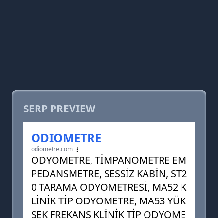
SERP PREVIEW
ODIOMETRE
odiometre.com
ODYOMETRE, TİMPANOMETRE EM
PEDANSMETRE, SESSİZ KABİN, ST2
0 TARAMA ODYOMETRESİ, MA52 K
LİNİK TİP ODYOMETRE, MA53 YÜK
SEK FREKANS KLİNİK TİP ODYOME