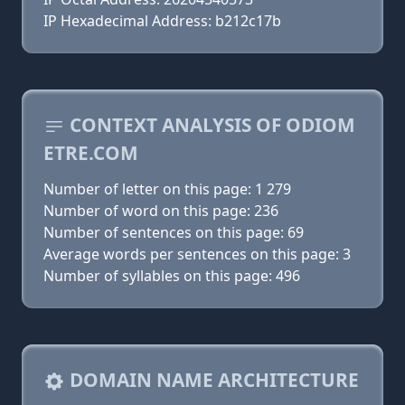
IP Hexadecimal Address: b212c17b
CONTEXT ANALYSIS OF ODIOM
ETRE.COM
Number of letter on this page: 1 279
Number of word on this page: 236
Number of sentences on this page: 69
Average words per sentences on this page: 3
Number of syllables on this page: 496
DOMAIN NAME ARCHITECTURE