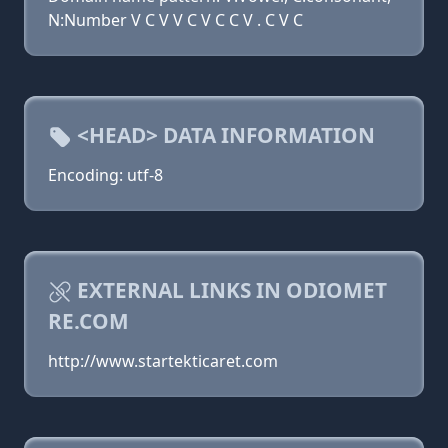
N:Number V C V V C V C C V . C V C
<HEAD> DATA INFORMATION
Encoding: utf-8
EXTERNAL LINKS IN ODIOMET
RE.COM
http://www.startekticaret.com