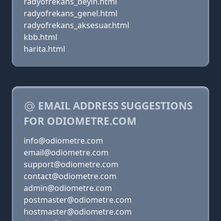
radyofrekans_beyin.html
radyofrekans_genel.html
radyofrekans_aksesuar.html
kbb.html
harita.html
EMAIL ADDRESS SUGGESTIONS
FOR ODIOMETRE.COM
info@odiometre.com
email@odiometre.com
support@odiometre.com
contact@odiometre.com
admin@odiometre.com
postmaster@odiometre.com
hostmaster@odiometre.com