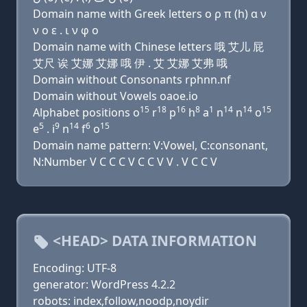
Domain name with Greek letters ο ρ π (h) α ν
ν ο ε . ι ν φ ο
Domain name with Chinese letters 哦 艾儿 屁
艾尺 诶 艾娜 艾娜 哦 伊 . 艾 艾娜 艾弗 哦
Domain without Consonants rphnn.nf
Domain without Vowels oaoe.io
15
18
16
8
1
14
14
15
Alphabet positions o
r
p
h
a
n
n
o
5
9
14
6
15
e
. i
n
f
o
Domain name pattern: V:Vowel, C:consonant,
N:Number V C C C V C C V V . V C C V
<HEAD> DATA INFORMATION
Encoding: UTF-8
generator: WordPress 4.2.2
robots: index,follow,noodp,noydir