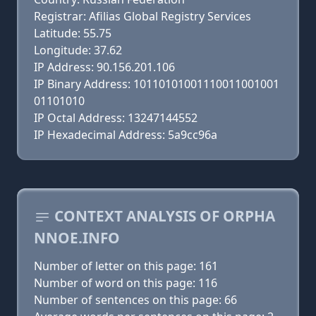
Registrar: Afilias Global Registry Services
Latitude: 55.75
Longitude: 37.62
IP Address: 90.156.201.106
IP Binary Address: 10110101001110011001001
01101010
IP Octal Address: 13247144552
IP Hexadecimal Address: 5a9cc96a
CONTEXT ANALYSIS OF ORPHA
NNOE.INFO
Number of letter on this page: 161
Number of word on this page: 116
Number of sentences on this page: 66