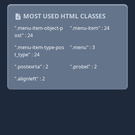
MOST USED HTML CLASSES
".menu-item-object-p
".menu-item" : 24
ost" : 24
".menu-item-type-pos
".menu" : 3
t_type" : 24
".postexrta" : 2
".probel" : 2
".alignleft" : 2