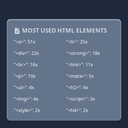
MOST USED HTML ELEMENTS
"<a>": 51x
"<li>": 25x
"<div>": 22x
"<strong>": 18x
"<br>": 16x
"<link>": 11x
"<p>": 10x
"<meta>": 5x
"<ul>": 4x
"<h2>": 4x
"<img>": 4x
"<script>": 3x
"<style>": 2x
"<h4>": 2x