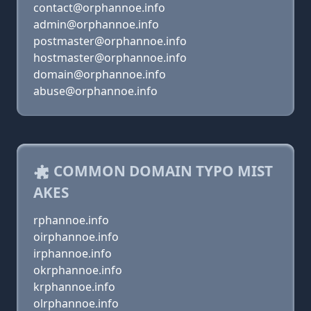
contact@orphannoe.info
admin@orphannoe.info
postmaster@orphannoe.info
hostmaster@orphannoe.info
domain@orphannoe.info
abuse@orphannoe.info
COMMON DOMAIN TYPO MIST
AKES
rphannoe.info
oirphannoe.info
irphannoe.info
okrphannoe.info
krphannoe.info
olrphannoe.info