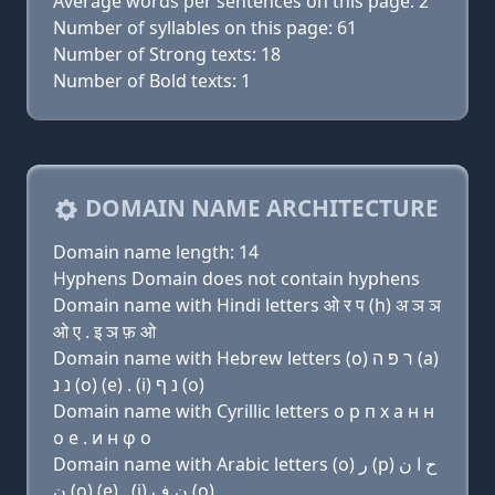
Average words per sentences on this page: 2
Number of syllables on this page: 61
Number of Strong texts: 18
Number of Bold texts: 1
DOMAIN NAME ARCHITECTURE
Domain name length: 14
Hyphens Domain does not contain hyphens
Domain name with Hindi letters ओ र प (h) अ ञ ञ
ओ ए . इ ञ फ़ ओ
Domain name with Hebrew letters (ο) ר פּ ה (a)
נ נ (ο) (e) . (i) נ ף (ο)
Domain name with Cyrillic letters о р п х a н н
о e . и н φ о
Domain name with Arabic letters (o) ﺭ (p) ﺡ ﺍ ﻥ
ﻥ (o) (e) . (i) ﻥ ﻑ (o)