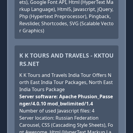
ets), Google Font API, Html (HyperText Ma
rkup Language), Html5, Javascript, jQuery,
Php (Hypertext Preprocessor), Pingback,
Revslider, Shortcodes, SVG (Scalable Vecto
r Graphics)
K K TOURS AND TRAVELS - KKTOU
RS.NET
K K Tours and Travels India Tour Offers N
orth East India Tour Packages, North East
India Tours Package
Server software: Apache Phusion_Passe
nger/4.0.10 mod_bwlimited/1.4
Number of used Javascript files: 4
Server location: Russian Federation
Carousel, CSS (Cascading Style Sheets), Fo
nt Awesome, Html (HyperText Markup La