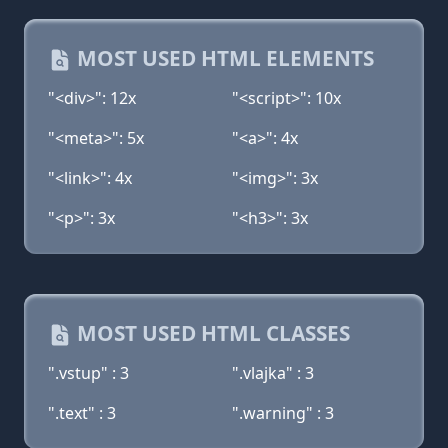
MOST USED HTML ELEMENTS
"<div>": 12x
"<script>": 10x
"<meta>": 5x
"<a>": 4x
"<link>": 4x
"<img>": 3x
"<p>": 3x
"<h3>": 3x
MOST USED HTML CLASSES
".vstup" : 3
".vlajka" : 3
".text" : 3
".warning" : 3