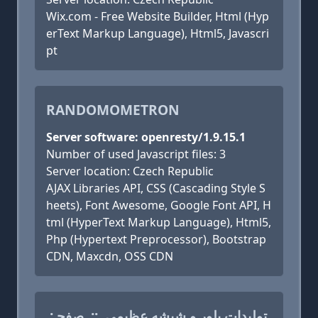
Wix.com - Free Website Builder, Html (Hyp
erText Markup Language), Html5, Javascri
pt
RANDOMOMETRON
Server software: openresty/1.9.15.1
Number of used Javascript files: 3
Server location: Czech Republic
AJAX Libraries API, CSS (Cascading Style S
heets), Font Awesome, Google Font API, H
tml (HyperText Markup Language), Html5,
Php (Hypertext Preprocessor), Bootstrap
CDN, Maxcdn, OSS CDN
.: تولیدات بلور و شیشه عظیمی .::. صفح