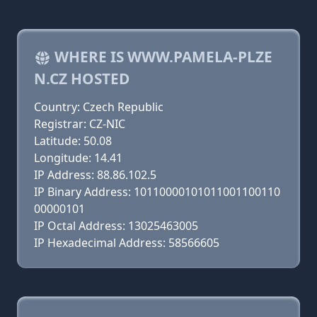
WHERE IS WWW.PAMELA-PLZE
N.CZ HOSTED
Country: Czech Republic
Registrar: CZ-NIC
Latitude: 50.08
Longitude: 14.41
IP Address: 88.86.102.5
IP Binary Address: 10110000101011001100110
00000101
IP Octal Address: 13025463005
IP Hexadecimal Address: 58566605