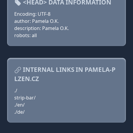
<HEAD> DATA INFORMATION
Encoding: UTF-8
author: Pamela O.K.
description: Pamela O.K.
robots: all
INTERNAL LINKS IN PAMELA-P
LZEN.CZ
./
strip-bar/
./en/
./de/