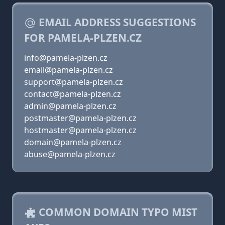
EMAIL ADDRESS SUGGESTIONS
FOR PAMELA-PLZEN.CZ
info@pamela-plzen.cz
email@pamela-plzen.cz
support@pamela-plzen.cz
contact@pamela-plzen.cz
admin@pamela-plzen.cz
postmaster@pamela-plzen.cz
hostmaster@pamela-plzen.cz
domain@pamela-plzen.cz
abuse@pamela-plzen.cz
COMMON DOMAIN TYPO MIST