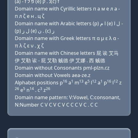
(a) - פּ ל ז (e) נ . ק(c) ז
Domain name with Cyrillic letters п a м e л a -
п л ζ e н . ц ζ
Domain name with Arabic letters (p) ﺍ ﻡ (e) ﻝ ﺍ -
(p) ﻝ ﺯ (e) ﻥ . (c) ﺯ
Domain name with Greek letters π α μ ε λ α -
π λ ζ ε ν . χ ζ
Domain name with Chinese letters 屁 诶 艾马
伊 艾勒 诶 - 屁 艾勒 贼德 伊 艾娜 . 西 贼德
Domain without Consonants pml-plzn.cz
Domain without Vowels aea-ze.z
16
1
13
5
12
1
16
12
Alphabet positions p
a
m
e
l
a
p
l
z
26
5
14
3
26
e
n
. c
z
Domain name pattern: V:Vowel, C:consonant,
N:Number C V C V C V C C C V C . C C