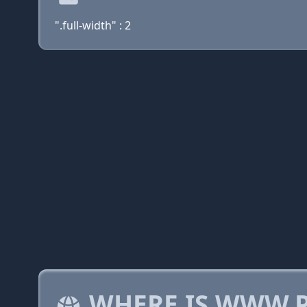
".full-width" : 2
WHERE IS WWW.