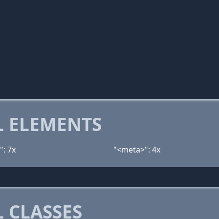
 ELEMENTS
": 7x
"<meta>": 4x
 CLASSES