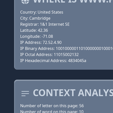
Country: United States
City: Cambridge
Registrar: 1&1 Internet SE
Latitude: 42.36
Longitude: -71.08
IP Address: 72.52.4.90
IP Binary Address: 100100000110100000001000
IP Octal Address: 11015002132
IP Hexadecimal Address: 4834045a
CONTEXT ANALYS
Number of letter on this page: 56
Number of word on this page: 10