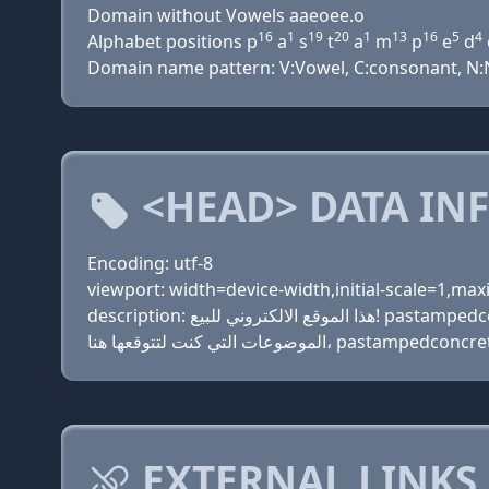
Domain without Vowels aaeoee.o
16
1
19
20
1
13
16
5
4
Alphabet positions p
a
s
t
a
m
p
e
d
Domain name pattern: V:Vowel, C:consonant, N:Nu
<HEAD> DATA IN
Encoding: utf-8
viewport: width=device-width,initial-scale=1,ma
description: هذا الموقع الالكتروني للبيع! pastampedconcrete.com هل هو أول وأفضل مصادر جميع المعلومات التي تبحث عنها. من ضوء الموضوعات العامة إلى مزيد من
EXTERNAL LINKS