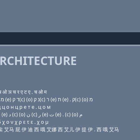
RCHITECTURE
ओ ञ च र ए ट ए . च ओ म
Domain name with Hebrew letters פּ (a) שׂ ת (a) מ פּ (e) ד ק(c) (ο) נ ק(c) ר (e) ת (e) . ק(c) (ο) מ
ц о н ц р e т e . ц о м
Domain name with Arabic letters (p) ﺍ ﺹ ﺕ ﺍ ﻡ (p) (e) ﺩ (c) (o) ﻥ (c) ﺭ (e) ﺕ (e) . (c) (o) ﻡ
 ο ν χ ρ ε τ ε . χ ο μ
丝 提 诶 艾马 屁 伊 迪 西 哦 艾娜 西 艾儿 伊 提 伊 . 西 哦 艾马