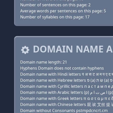
Number of sentences on this page: 2
Average words per sentences on this page: 5
Number of syllables on this page: 17
DOMAIN NAME A
Domain name length: 21
Hyphens Domain does not contain hyphens
Domain name with Hindi letters प अ स ट अ म प ए द च 
Domain name with Cyrillic letters п a с т a м п e д 
Domain name with Greek letters π α σ τ α μ π ε δ χ
Domain name with Chinese letters 屁 诶 艾
Domain without Consonants pstmpdcncrt.cm