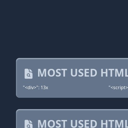
MOST USED HTML
"<div>": 13x
"<script>
MOST USED HTML