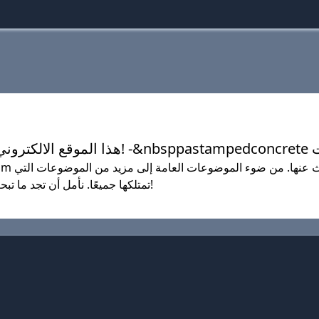
كنت لتتوقعها هنا، pastampedconcrete.com تمتلكها جميعًا. نأمل أن تجد ما تبحث عنه!