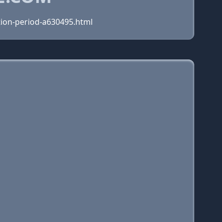
ion-period-a630495.html