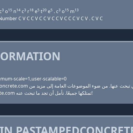
3
15
14
3
18
5
20
5
3
15
13
c
o
n
c
r
e
t
e
. c
o
m
mber C V C C V C C V C C V C C C V C V . C V C
FORMATION
ximum-scale=1,user-scalable=0
الموضوعات التي كنت لتتوقعها هنا، pastampedconcrete.com تمتلكها جميعًا. نأمل أن تجد ما تبحث عنه!
 IN PASTAMPEDCONCRET