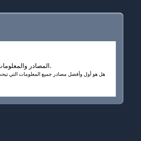
pastampedconcrete.com -&nbspهذا الموقع الالكتروني للبيع! -&nbsppastampedconcrete المصادر والمعلومات.