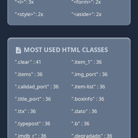
"<i>": 3x
"<form>": 2x
"<style>": 2x
"<aside>": 2x
MOST USED HTML CLASSES
".clear" : 41
".item_1" : 36
".items" : 36
".img_port" : 36
".calidad_port" : 36
".item-list" : 36
".title_port" : 36
".boxinfo" : 36
".ttx" : 36
".dato" : 36
".typepost" : 36
".b" : 36
".imdb_r" : 36
".degradado" : 36