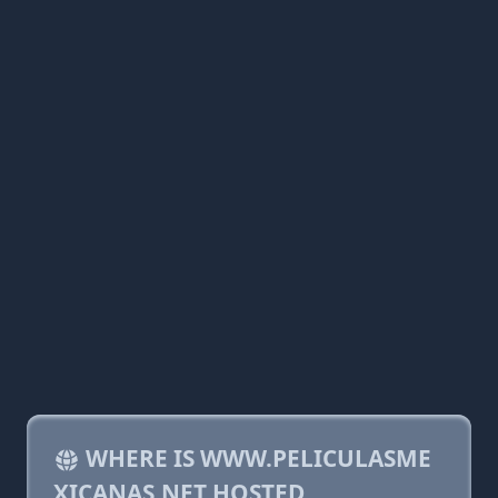
WHERE IS WWW.PELICULASME
XICANAS.NET HOSTED