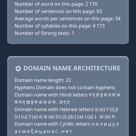
Number of word on this page: 2 170
Number of sentences on this page: 63
Average words per sentences on this page: 34
Number of syllables on this page: 4 173
Number of Strong texts: 1
DOMAIN NAME ARCHITECTURE
Domain name length: 22
Hyphens Domain does not contain hyphens
Domain name with Hindi letters प ए ल इ च उ ल अ
स म ए ख़ इ च अ ञ अ स . ञ ए ट
Domain name with Hebrew letters פּ (e) ל (i) ק
(c) (u) ל (a) שׂ מ (e) כס (i) ק(c) (a) נ (a) שׂ . נ (e) ת
Domain name with Cyrillic letters п e л и ц у л
a с м e ξ и ц a н a с . н e т