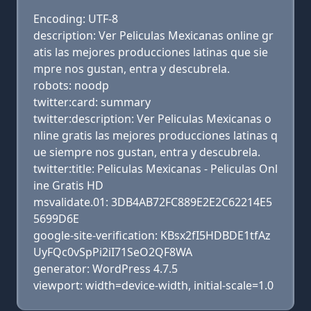
Encoding: UTF-8
description: Ver Peliculas Mexicanas online gr
atis las mejores producciones latinas que sie
mpre nos gustan, entra y descubrela.
robots: noodp
twitter:card: summary
twitter:description: Ver Peliculas Mexicanas o
nline gratis las mejores producciones latinas q
ue siempre nos gustan, entra y descubrela.
twitter:title: Peliculas Mexicanas - Peliculas Onl
ine Gratis HD
msvalidate.01: 3DB4AB72FC889E2E2C62214E5
5699D6E
google-site-verification: KBsx2fI5HDBDE1tfAz
UyFQc0vSpPi2iI71SeO2QF8WA
generator: WordPress 4.7.5
viewport: width=device-width, initial-scale=1.0