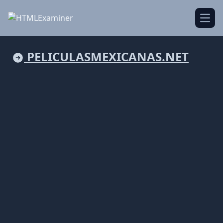
Open
PELICULASMEXICANAS.NET