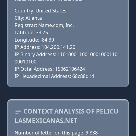
Country: United States
City: Atlanta
Registrar: Name.com, Inc.
Latitude: 33.75
Longitude: -84.39
IP Address: 104.200.141.20
IP Binary Address: 11010001100100010001101
00010100
IP Octal Address: 15062106424
IP Hexadecimal Address: 68c88d14
CONTEXT ANALYSIS OF PELICU
LASMEXICANAS.NET
Number of letter on this page: 9 838