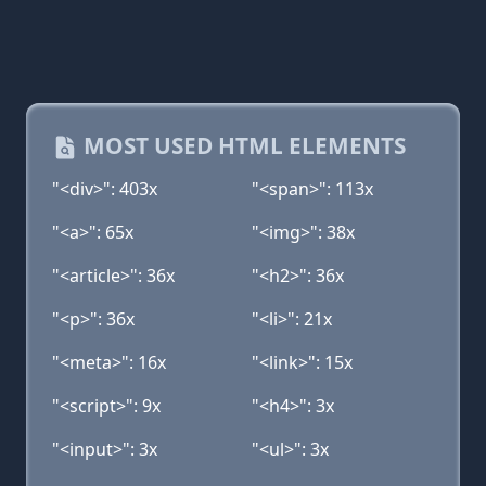
MOST USED HTML ELEMENTS
"<div>": 403x
"<span>": 113x
"<a>": 65x
"<img>": 38x
"<article>": 36x
"<h2>": 36x
"<p>": 36x
"<li>": 21x
"<meta>": 16x
"<link>": 15x
"<script>": 9x
"<h4>": 3x
"<input>": 3x
"<ul>": 3x