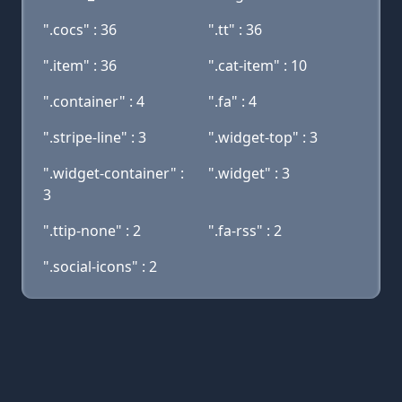
".cocs" : 36
".tt" : 36
".item" : 36
".cat-item" : 10
".container" : 4
".fa" : 4
".stripe-line" : 3
".widget-top" : 3
".widget-container" :
".widget" : 3
3
".ttip-none" : 2
".fa-rss" : 2
".social-icons" : 2