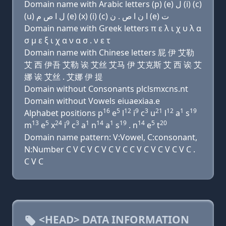
Domain name with Arabic letters (p) (e) ﻝ (i) (c)
(u) ﻝ ﺍ ﺹ ﻡ (e) (x) (i) (c) ﺍ ﻥ ﺍ ﺹ . ﻥ (e) ﺕ
Domain name with Greek letters π ε λ ι χ υ λ α
σ μ ε ξ ι χ α ν α σ . ν ε τ
Domain name with Chinese letters 屁 伊 艾勒
艾 西 伊吾 艾勒 诶 艾丝 艾马 伊 艾克斯 艾 西 诶 艾
娜 诶 艾丝 . 艾娜 伊 提
Domain without Consonants plclsmxcns.nt
Domain without Vowels eiuaexiaa.e
16
5
12
9
3
21
12
1
19
Alphabet positions p
e
l
i
c
u
l
a
s
13
5
24
9
3
1
14
1
19
14
5
20
m
e
x
i
c
a
n
a
s
. n
e
t
Domain name pattern: V:Vowel, C:consonant,
N:Number C V C V C V C V C C V C V C V C V C .
C V C
<HEAD> DATA INFORMATION