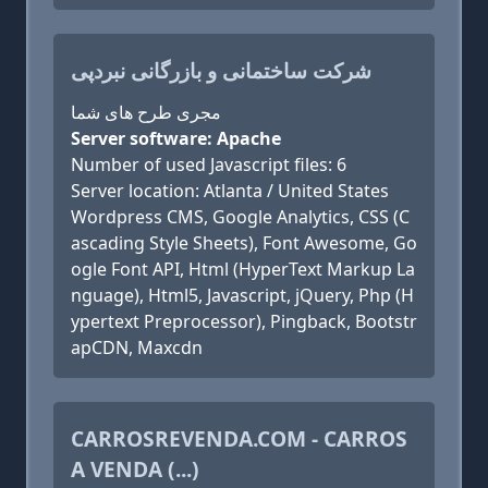
شرکت ساختمانی و بازرگانی نبردپی
مجری طرح های شما
Server software: Apache
Number of used Javascript files: 6
Server location: Atlanta / United States
Wordpress CMS, Google Analytics, CSS (C
ascading Style Sheets), Font Awesome, Go
ogle Font API, Html (HyperText Markup La
nguage), Html5, Javascript, jQuery, Php (H
ypertext Preprocessor), Pingback, Bootstr
apCDN, Maxcdn
CARROSREVENDA.COM - CARROS
A VENDA (...)