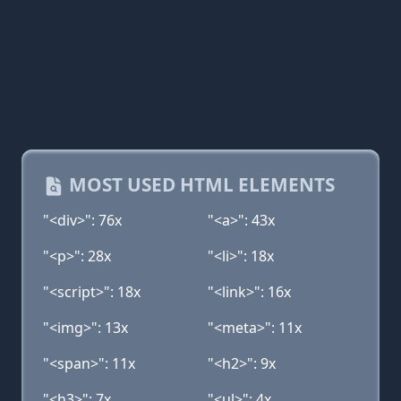
MOST USED HTML ELEMENTS
"<div>": 76x
"<a>": 43x
"<p>": 28x
"<li>": 18x
"<script>": 18x
"<link>": 16x
"<img>": 13x
"<meta>": 11x
"<span>": 11x
"<h2>": 9x
"<h3>": 7x
"<ul>": 4x