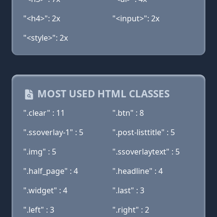
"<h4>": 2x
"<input>": 2x
"<style>": 2x
MOST USED HTML CLASSES
".clear" : 11
".btn" : 8
".ssoverlay-1" : 5
".post-listtitle" : 5
".img" : 5
".ssoverlaytext" : 5
".half_page" : 4
".headline" : 4
".widget" : 4
".last" : 3
".left" : 3
".right" : 2