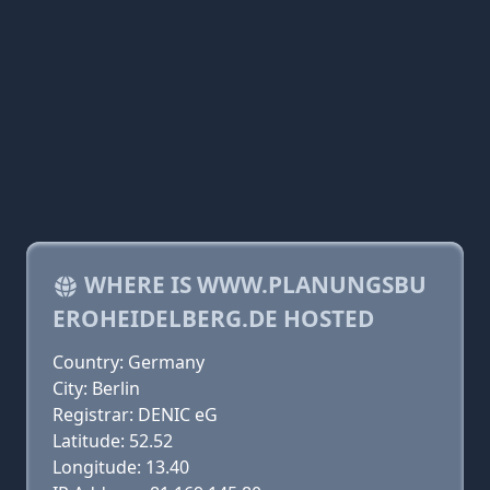
WHERE IS WWW.PLANUNGSBU
EROHEIDELBERG.DE HOSTED
Country: Germany
City: Berlin
Registrar: DENIC eG
Latitude: 52.52
Longitude: 13.40