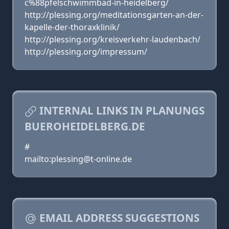
c%88pfelschwimmbad-in-heidelberg/
http://plessing.org/meditationsgarten-an-der-
kapelle-der-thoraxklinik/
http://plessing.org/kreisverkehr-laudenbach/
http://plessing.org/impressum/
INTERNAL LINKS IN PLANUNGS
BUEROHEIDELBERG.DE
#
mailto:plessing@t-online.de
EMAIL ADDRESS SUGGESTIONS