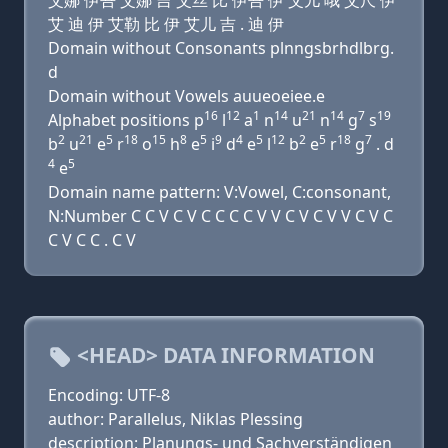
艾娜 伊吾 艾娜 吉 艾丝 比 伊吾 伊 艾儿 哦 艾尺 伊
艾 迪 伊 艾勒 比 伊 艾儿 吉 . 迪 伊
Domain without Consonants plnngsbrhdlbrg.
d
Domain without Vowels auueoeiee.e
16
12
1
14
21
14
7
19
Alphabet positions p
l
a
n
u
n
g
s
2
21
5
18
15
8
5
9
4
5
12
2
5
18
7
b
u
e
r
o
h
e
i
d
e
l
b
e
r
g
. d
4
5
e
Domain name pattern: V:Vowel, C:consonant,
N:Number C C V C V C C C C V V C V C V V C V C
C V C C . C V
<HEAD> DATA INFORMATION
Encoding: UTF-8
author: Parallelus, Niklas Plessing
description: Planungs- und Sachverständigen