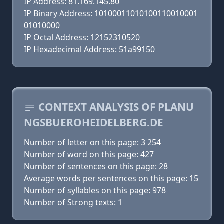
IP Address: 81.169.145.80
IP Binary Address: 10100011010100110010001
01010000
IP Octal Address: 12152310520
IP Hexadecimal Address: 51a99150
CONTEXT ANALYSIS OF PLANU
NGSBUEROHEIDELBERG.DE
Number of letter on this page: 3 254
Number of word on this page: 427
Number of sentences on this page: 28
Average words per sentences on this page: 15
Number of syllables on this page: 978
Number of Strong texts: 1