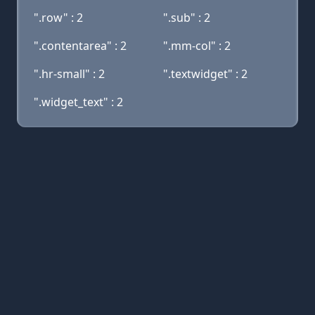
".row" : 2
".sub" : 2
".contentarea" : 2
".mm-col" : 2
".hr-small" : 2
".textwidget" : 2
".widget_text" : 2