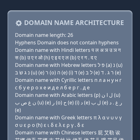
DOMAIN NAME ARCHITECTURE
Domain name length: 26
Hyphens Domain does not contain hyphens
Domain name with Hindi letters प ल अ ञ उ ञ ग
स (b) उ ए र ओ (h) ए इ द ए ल (b) ए र ग . द ए
Domain name with Hebrew letters פּ ל (a) נ (u)
נ ג שׂ בּ (u) (e) ר (ο) ה (e) (i) ד (e) ל בּ (e) ר ג . ד (e)
Domain name with Cyrillic letters п л a н у н г
с б у e р о х e и д e л б e р г . д e
Domain name with Arabic letters (p) ﻝ ﺍ ﻥ (u)
ﻥ ﻍ ﺹ ﺏ (u) (e) ﺭ (o) ﺡ (e) (i) ﺩ (e) ﻝ ﺏ (e) ﺭ ﻍ . ﺩ
(e)
Domain name with Greek letters π λ α ν υ ν γ
σ υ ε ρ ο (h) ε ι δ ε λ ε ρ γ . δ ε
Domain name with Chinese letters 屁 艾勒 诶