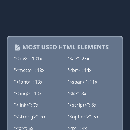
MOST USED HTML ELEMENTS
"<div>": 101x
"<a>": 23x
"<meta>": 18x
"<br>": 14x
"<font>": 13x
"<span>": 11x
"<img>": 10x
"<li>": 8x
"<link>": 7x
"<script>": 6x
"<strong>": 6x
"<option>": 5x
"<b>": 5x
"<p>": 4x