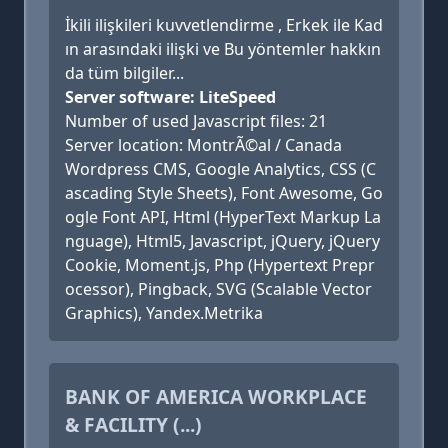
İkili ilişkileri kuvvetlendirme , Erkek ile Kad
ın arasındaki ilişki ve Bu yöntemler hakkın
da tüm bilgiler...
Server software: LiteSpeed
Number of used Javascript files: 21
Server location: MontrÃ©al / Canada
Wordpress CMS, Google Analytics, CSS (C
ascading Style Sheets), Font Awesome, Go
ogle Font API, Html (HyperText Markup La
nguage), Html5, Javascript, jQuery, jQuery
Cookie, Moment.js, Php (Hypertext Prepr
ocessor), Pingback, SVG (Scalable Vector
Graphics), Yandex.Metrika
BANK OF AMERICA WORKPLACE
& FACILITY (...)