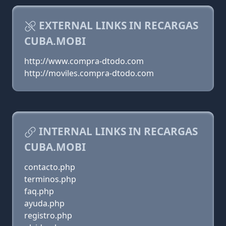
EXTERNAL LINKS IN RECARGAS
CUBA.MOBI
http://www.compra-dtodo.com
http://moviles.compra-dtodo.com
INTERNAL LINKS IN RECARGAS
CUBA.MOBI
contacto.php
terminos.php
faq.php
ayuda.php
registro.php