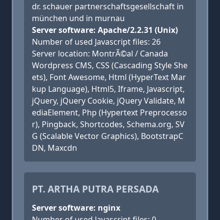
dr. schauer partnerschaftsgesellschaft in
münchen und in murnau
Server software: Apache/2.2.31 (Unix)
Number of used Javascript files: 26
Server location: MontrÃ©al / Canada
Wordpress CMS, CSS (Cascading Style She
ets), Font Awesome, Html (HyperText Mar
kup Language), Html5, Iframe, Javascript,
jQuery, jQuery Cookie, jQuery Validate, M
ediaElement, Php (Hypertext Preprocesso
r), Pingback, Shortcodes, Schema.org, SV
G (Scalable Vector Graphics), BootstrapC
DN, Maxcdn
PT. ARTHA PUTRA PERSADA
Server software: nginx
Number of used Javascript files: 0