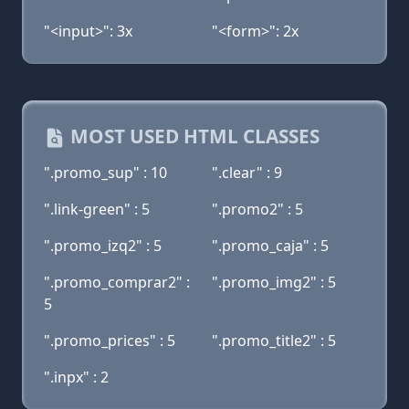
"<input>": 3x
"<form>": 2x
MOST USED HTML CLASSES
".promo_sup" : 10
".clear" : 9
".link-green" : 5
".promo2" : 5
".promo_izq2" : 5
".promo_caja" : 5
".promo_comprar2" :
".promo_img2" : 5
5
".promo_prices" : 5
".promo_title2" : 5
".inpx" : 2