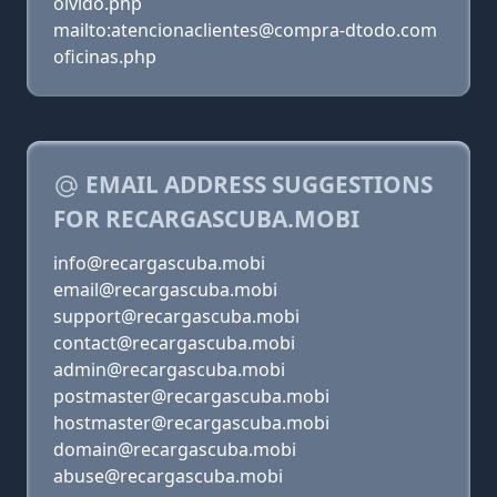
olvido.php
mailto:atencionaclientes@compra-dtodo.com
oficinas.php
EMAIL ADDRESS SUGGESTIONS
FOR RECARGASCUBA.MOBI
info@recargascuba.mobi
email@recargascuba.mobi
support@recargascuba.mobi
contact@recargascuba.mobi
admin@recargascuba.mobi
postmaster@recargascuba.mobi
hostmaster@recargascuba.mobi
domain@recargascuba.mobi
abuse@recargascuba.mobi