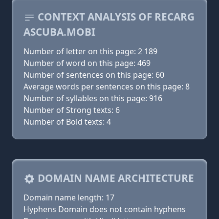
CONTEXT ANALYSIS OF RECARG
ASCUBA.MOBI
Number of letter on this page: 2 189
Number of word on this page: 469
Number of sentences on this page: 60
Average words per sentences on this page: 8
Number of syllables on this page: 916
Number of Strong texts: 6
Number of Bold texts: 4
DOMAIN NAME ARCHITECTURE
Domain name length: 17
Hyphens Domain does not contain hyphens