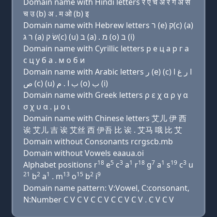
Domain name with Hindi letters र ए च अ र ग अ स
च उ (b) अ . म ओ (b) इ
Domain name with Hebrew letters ר (e) ק(c) (a)
ר ג (a) שׂ ק(c) (u) בּ (a) . מ (ο) בּ (i)
Domain name with Cyrillic letters р e ц a р г a
с ц у б a . м о б и
Domain name with Arabic letters ﺭ (e) (c) ﺍ ﺭ ﻍ ﺍ
ﺹ (c) (u) ﺏ ﺍ . ﻡ (o) ﺏ (i)
Domain name with Greek letters ρ ε χ α ρ γ α
σ χ υ α . μ ο ι
Domain name with Chinese letters 艾儿 伊 西
诶 艾儿 吉 诶 艾丝 西 伊吾 比 诶 . 艾马 哦 比 艾
Domain without Consonants rcrgscb.mb
Domain without Vowels eaaua.oi
18
5
3
1
18
7
1
19
3
Alphabet positions r
e
c
a
r
g
a
s
c
u
21
2
1
13
15
2
9
b
a
. m
o
b
i
Domain name pattern: V:Vowel, C:consonant,
N:Number C V C V C C V C C V C V . C V C V