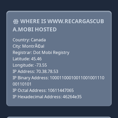
WHERE IS WWW.RECARGASCUB
A.MOBI HOSTED
Country: Canada
City: MontrÃ©al
Registrar: Dot Mobi Registry
Latitude: 45.46
Longitude: -73.55
IP Address: 70.38.78.53
IP Binary Address: 10001100010011001001110
00110101
IP Octal Address: 10611447065
IP Hexadecimal Address: 46264e35