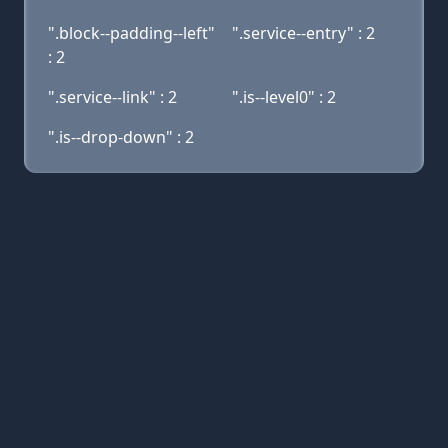
".block--padding--left"
".service--entry" : 2
: 2
".service--link" : 2
".is--level0" : 2
".is--drop-down" : 2