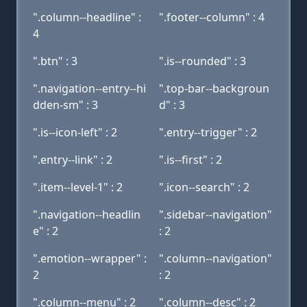
".column--headline" :
".footer--column" : 4
4
".btn" : 3
".is--rounded" : 3
".navigation--entry--hi
".top-bar--backgroun
dden-sm" : 3
d" : 3
".is--icon-left" : 2
".entry--trigger" : 2
".entry--link" : 2
".is--first" : 2
".item--level-1" : 2
".icon--search" : 2
".navigation--headlin
".sidebar--navigation"
e" : 2
: 2
".emotion--wrapper" :
".column--navigation"
2
: 2
".column--menu" : 2
".column--desc" : 2