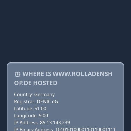
WHERE IS WWW.ROLLADENSH
OP.DE HOSTED
Country: Germany
Registrar: DENIC eG
Latitude: 51.00
Longitude: 9.00
IP Address: 85.13.143.239
IP Binary Address: 10101010000110110001111