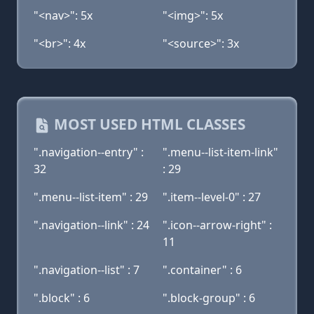
"<nav>": 5x
"<img>": 5x
"<br>": 4x
"<source>": 3x
MOST USED HTML CLASSES
".navigation--entry" :
".menu--list-item-link"
32
: 29
".menu--list-item" : 29
".item--level-0" : 27
".navigation--link" : 24
".icon--arrow-right" :
11
".navigation--list" : 7
".container" : 6
".block" : 6
".block-group" : 6