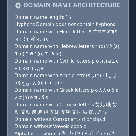
DOMAIN NAME ARCHITECTURE
Domain name length: 15
Hyphens Domain does not contain hyphens
Domain name with Hindi letters र ओ ल ल अ द ए
ञ स (h) ओ प . द ए
Domain name with Hebrew letters ר (ο) ל ל (a)
ד (e) נ שׂ ה (ο) פּ . ד (e)
Domain name with Cyrillic letters р о л л a д e
н с х о п . д e
Domain name with Arabic letters ﺭ (o) ﻝ ﻝ ﺍ ﺩ
(e) ﻥ ﺹ ﺡ (o) (p) . ﺩ (e)
Domain name with Greek letters ρ ο λ λ α δ ε
ν σ (h) ο π . δ ε
Domain name with Chinese letters 艾儿 哦 艾
勒 艾勒 诶 迪 伊 艾娜 艾丝 艾尺 哦 屁 . 迪 伊
Domain without Consonants rlldnshp.d
Domain without Vowels oaeo.e
18
15
12
12
1
4
5
14
1
Alphabet positions r
o
l
l
a
d
e
n
s