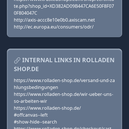
te.php?shop_id=XD382AD09B447CA6E50F8F07
0F804047C
http://axis-accc8e10e0b0.axiscam.net
http://ec.europa.eu/consumers/odr/
INTERNAL LINKS IN ROLLADEN
SHOP.DE
https://www.rolladen-shop.de/versand-und-za
hlungsbedingungen
https://www.rolladen-shop.de/wir-ueber-uns-
so-arbeiten-wir
https://www.rolladen-shop.de/
#offcanvas--left
#show-hide--search
https://www.rolladen-shop.de/checkout/cart