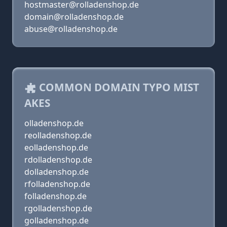
hostmaster@rolladenshop.de
domain@rolladenshop.de
abuse@rolladenshop.de
COMMON DOMAIN TYPO MIST
AKES
olladenshop.de
reolladenshop.de
eolladenshop.de
rdolladenshop.de
dolladenshop.de
rfolladenshop.de
folladenshop.de
rgolladenshop.de
golladenshop.de