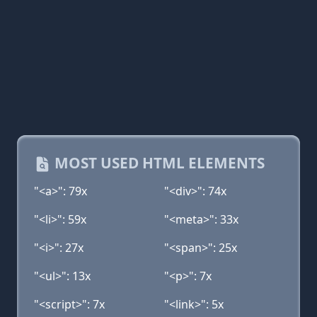
MOST USED HTML ELEMENTS
"<a>": 79x
"<div>": 74x
"<li>": 59x
"<meta>": 33x
"<i>": 27x
"<span>": 25x
"<ul>": 13x
"<p>": 7x
"<script>": 7x
"<link>": 5x