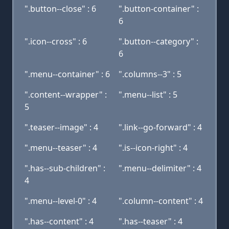
".button--close" : 6
".button-container" :
6
".icon--cross" : 6
".button--category" :
6
".menu--container" : 6
".columns--3" : 5
".content--wrapper" :
".menu--list" : 5
5
".teaser--image" : 4
".link--go-forward" : 4
".menu--teaser" : 4
".is--icon-right" : 4
".has--sub-children" :
".menu--delimiter" : 4
4
".menu--level-0" : 4
".column--content" : 4
".has--content" : 4
".has--teaser" : 4