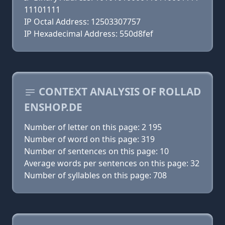
11101111
IP Octal Address: 12503307757
IP Hexadecimal Address: 550d8fef
CONTEXT ANALYSIS OF ROLLAD
ENSHOP.DE
Number of letter on this page: 2 195
Number of word on this page: 319
Number of sentences on this page: 10
Average words per sentences on this page: 32
Number of syllables on this page: 708