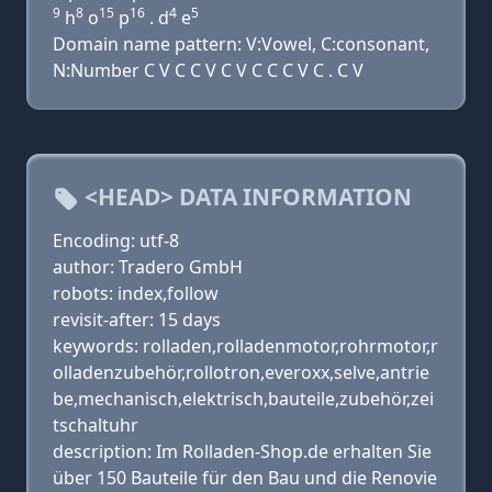
9
8
15
16
4
5
h
o
p
. d
e
Domain name pattern: V:Vowel, C:consonant,
N:Number C V C C V C V C C C V C . C V
<HEAD> DATA INFORMATION
Encoding: utf-8
author: Tradero GmbH
robots: index,follow
revisit-after: 15 days
keywords: rolladen,rolladenmotor,rohrmotor,r
olladenzubehör,rollotron,everoxx,selve,antrie
be,mechanisch,elektrisch,bauteile,zubehör,zei
tschaltuhr
description: Im Rolladen-Shop.de erhalten Sie
über 150 Bauteile für den Bau und die Renovie