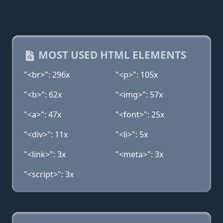
MOST USED HTML ELEMENTS
"<br>": 296x
"<p>": 105x
"<b>": 62x
"<img>": 57x
"<a>": 47x
"<font>": 25x
"<div>": 11x
"<li>": 5x
"<link>": 3x
"<meta>": 3x
"<script>": 3x