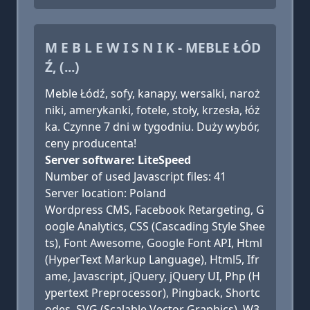
M E B L E W I S N I K - MEBLE ŁÓD
Ź, (...)
Meble Łódź, sofy, kanapy, wersalki, naroż
niki, amerykanki, fotele, stoły, krzesła, łóż
ka. Czynne 7 dni w tygodniu. Duży wybór,
ceny producenta!
Server software: LiteSpeed
Number of used Javascript files: 41
Server location: Poland
Wordpress CMS, Facebook Retargeting, G
oogle Analytics, CSS (Cascading Style Shee
ts), Font Awesome, Google Font API, Html
(HyperText Markup Language), Html5, Ifr
ame, Javascript, jQuery, jQuery UI, Php (H
ypertext Preprocessor), Pingback, Shortc
odes, SVG (Scalable Vector Graphics), W3