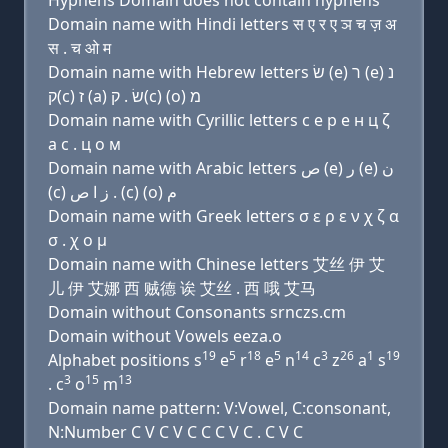
Hyphens Domain does not contain hyphens
Domain name with Hindi letters स ए र ए ञ च ज़ अ
स . च ओ म
Domain name with Hebrew letters שׂ (e) ר (e) נ
ק(c) ז (a) שׂ . ק(c) (ο) מ
Domain name with Cyrillic letters с e р e н ц ζ
a с . ц о м
Domain name with Arabic letters ﺹ (e) ﺭ (e) ﻥ
(c) ﺯ ﺍ ﺹ . (c) (o) ﻡ
Domain name with Greek letters σ ε ρ ε ν χ ζ α
σ . χ ο μ
Domain name with Chinese letters 艾丝 伊 艾
儿 伊 艾娜 西 贼德 诶 艾丝 . 西 哦 艾马
Domain without Consonants srnczs.cm
Domain without Vowels eeza.o
19
5
18
5
14
3
26
1
19
Alphabet positions s
e
r
e
n
c
z
a
s
3
15
13
. c
o
m
Domain name pattern: V:Vowel, C:consonant,
N:Number C V C V C C C V C . C V C