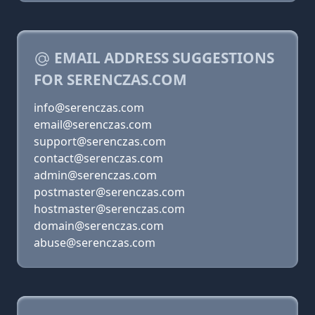
EMAIL ADDRESS SUGGESTIONS
FOR SERENCZAS.COM
info@serenczas.com
email@serenczas.com
support@serenczas.com
contact@serenczas.com
admin@serenczas.com
postmaster@serenczas.com
hostmaster@serenczas.com
domain@serenczas.com
abuse@serenczas.com