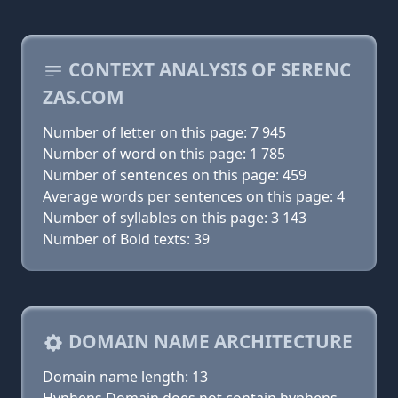
CONTEXT ANALYSIS OF SERENC
ZAS.COM
Number of letter on this page: 7 945
Number of word on this page: 1 785
Number of sentences on this page: 459
Average words per sentences on this page: 4
Number of syllables on this page: 3 143
Number of Bold texts: 39
DOMAIN NAME ARCHITECTURE
Domain name length: 13