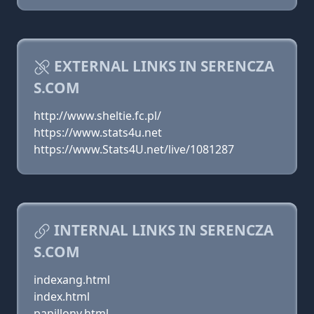
EXTERNAL LINKS IN SERENCZA
S.COM
http://www.sheltie.fc.pl/
https://www.stats4u.net
https://www.Stats4U.net/live/1081287
INTERNAL LINKS IN SERENCZA
S.COM
indexang.html
index.html
papillony.html