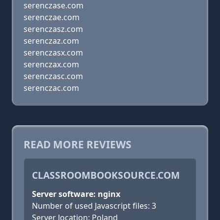
serenczase.com
serenczae.com
serenczasz.com
serenczaz.com
serenczasx.com
serenczax.com
serenczasc.com
serenczac.com
READ MORE REVIEWS
CLASSROOMBOOKSOURCE.COM
Server software: nginx
Number of used Javascript files: 3
Server location: Poland