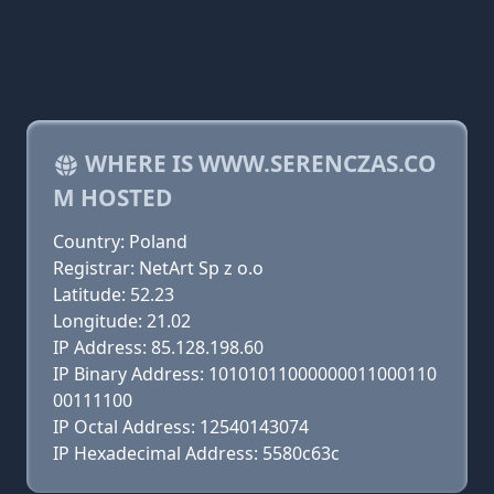
WHERE IS WWW.SERENCZAS.CO
M HOSTED
Country: Poland
Registrar: NetArt Sp z o.o
Latitude: 52.23
Longitude: 21.02
IP Address: 85.128.198.60
IP Binary Address: 10101011000000011000110
00111100
IP Octal Address: 12540143074
IP Hexadecimal Address: 5580c63c