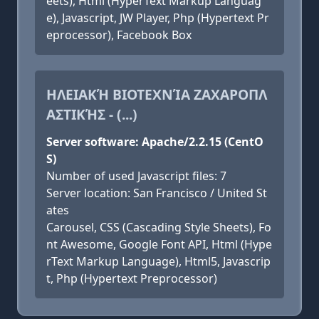
eets), Html (HyperText Markup Languag
e), Javascript, JW Player, Php (Hypertext Pr
eprocessor), Facebook Box
ΗΛΕΙΑΚΉ ΒΙΟΤΕΧΝΊΑ ΖΑΧΑΡΟΠΛ
ΑΣΤΙΚΉΣ - (...)
Server software: Apache/2.2.15 (CentO
S)
Number of used Javascript files: 7
Server location: San Francisco / United St
ates
Carousel, CSS (Cascading Style Sheets), Fo
nt Awesome, Google Font API, Html (Hype
rText Markup Language), Html5, Javascrip
t, Php (Hypertext Preprocessor)