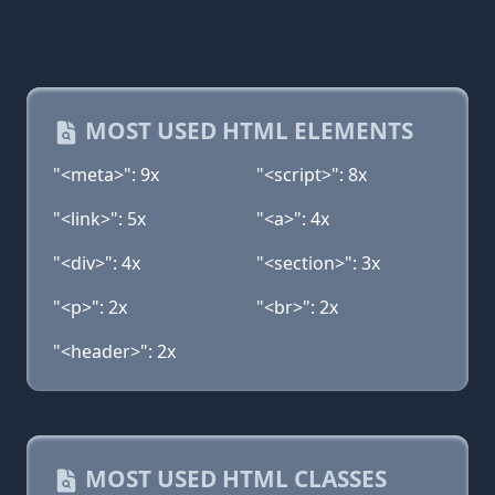
MOST USED HTML ELEMENTS
"<meta>": 9x
"<script>": 8x
"<link>": 5x
"<a>": 4x
"<div>": 4x
"<section>": 3x
"<p>": 2x
"<br>": 2x
"<header>": 2x
MOST USED HTML CLASSES