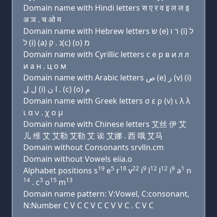
Domain name with Hindi letters स ए र व इ ल ल इ
अ ञ . च ओ म
Domain name with Hebrew letters שׂ (e) ר ו (i) ל
ל (i) (a) נ . ק(c) (ο) מ
Domain name with Cyrillic letters с e р в и л л
и a н . ц о м
Domain name with Arabic letters ﺹ (e) ﺭ (v) (i)
ﻝ ﻝ (i) ﺍ ﻥ . (c) (o) ﻡ
Domain name with Greek letters σ ε ρ (v) ι λ λ
ι α ν . χ ο μ
Domain name with Chinese letters 艾丝 伊 艾
儿 维 艾 艾勒 艾勒 艾 诶 艾娜 . 西 哦 艾马
Domain without Consonants srvlln.cm
Domain without Vowels eiia.o
19
5
18
22
9
12
12
9
1
Alphabet positions s
e
r
v
i
l
l
i
a
n
14
3
15
13
. c
o
m
Domain name pattern: V:Vowel, C:consonant,
N:Number C V C C V C C V V C . C V C