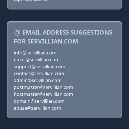
EMAIL ADDRESS SUGGESTIONS
FOR SERVILLIAN.COM
info@servillian.com
email@servillian.com
support@servillian.com
contact@servillian.com
admin@servillian.com
postmaster@servillian.com
hostmaster@servillian.com
domain@servillian.com
abuse@servillian.com