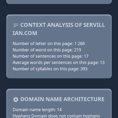
CONTEXT ANALYSIS OF SERVILL
IAN.COM
Number of letter on this page: 1 266
Number of word on this page: 219
Number of sentences on this page: 17
Average words per sentences on this page: 13
Number of syllables on this page: 393
DOMAIN NAME ARCHITECTURE
Domain name length: 14
Hyphens Domain does not contain hyphens