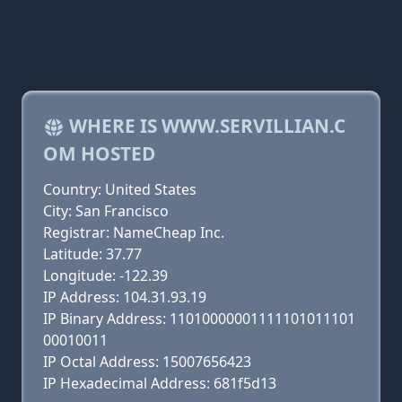
WHERE IS WWW.SERVILLIAN.C
OM HOSTED
Country: United States
City: San Francisco
Registrar: NameCheap Inc.
Latitude: 37.77
Longitude: -122.39
IP Address: 104.31.93.19
IP Binary Address: 11010000001111101011101
00010011
IP Octal Address: 15007656423
IP Hexadecimal Address: 681f5d13