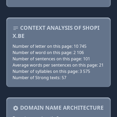
CONTEXT ANALYSIS OF SHOPI
X.BE
Number of letter on this page: 10 745
Number of word on this page: 2 106
Number of sentences on this page: 101
Average words per sentences on this page: 21
Number of syllables on this page: 3 575
Number of Strong texts: 57
DOMAIN NAME ARCHITECTURE