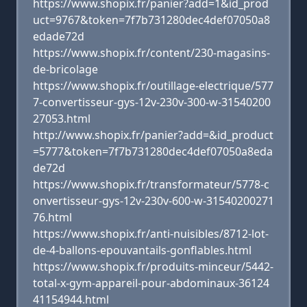
https://www.shopix.fr/panier?add=1&id_prod
uct=9767&token=7f7b731280dec4def07050a8
edade72d
https://www.shopix.fr/content/230-magasins-
de-bricolage
https://www.shopix.fr/outillage-electrique/577
7-convertisseur-gys-12v-230v-300-w-31540200
27053.html
http://www.shopix.fr/panier?add=&id_product
=5777&token=7f7b731280dec4def07050a8eda
de72d
https://www.shopix.fr/transformateur/5778-c
onvertisseur-gys-12v-230v-600-w-31540200271
76.html
https://www.shopix.fr/anti-nuisibles/8712-lot-
de-4-ballons-epouvantails-gonflables.html
https://www.shopix.fr/produits-minceur/5442-
total-x-gym-appareil-pour-abdominaux-36124
41154944.html