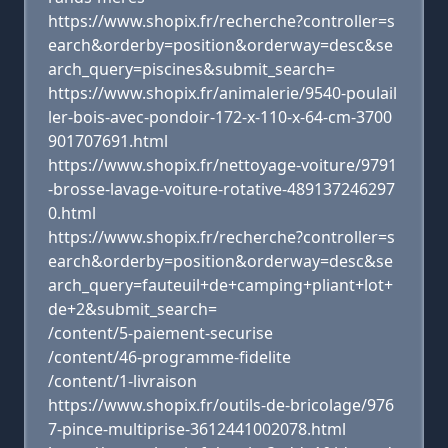
https://www.shopix.fr/recherche?controller=s
earch&orderby=position&orderway=desc&se
arch_query=piscines&submit_search=
https://www.shopix.fr/animalerie/9540-poulail
ler-bois-avec-pondoir-172-x-110-x-64-cm-3700
901707691.html
https://www.shopix.fr/nettoyage-voiture/9791
-brosse-lavage-voiture-rotative-489137246297
0.html
https://www.shopix.fr/recherche?controller=s
earch&orderby=position&orderway=desc&se
arch_query=fauteuil+de+camping+pliant+lot+
de+2&submit_search=
/content/5-paiement-securise
/content/46-programme-fidelite
/content/1-livraison
https://www.shopix.fr/outils-de-bricolage/976
7-pince-multiprise-3612441002078.html