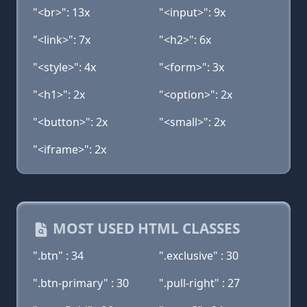
"<br>": 13x
"<input>": 9x
"<link>": 7x
"<h2>": 6x
"<style>": 4x
"<form>": 3x
"<h1>": 2x
"<option>": 2x
"<button>": 2x
"<small>": 2x
"<iframe>": 2x
MOST USED HTML CLASSES
".btn" : 34
".exclusive" : 30
".btn-primary" : 30
".pull-right" : 27