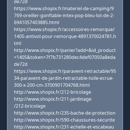
de72d
https://www.shopix.fr/materiel-de-camping/9
769-oreiller-gonflable-intex-pop-bleu-lot-de-2-
6941057403885.html
https://www.shopix.fr/accessoires-remorque/
1405-antivol-pour-remorque-4891370024781.h
tml
http://www.shopix.fr/panier?add=&id_product
=1405&token=7f7b731280dec4def07050a8eda
de72d
https://www.shopix.fr/paravent-retractable/95
34-paravent-de-jardin-retractable-toile-ecrue-
300-x-200-cm-3700901704768.html
http://www.shopix.fr/212-bricolage
http://www.shopix.fr/211-jardinage
/212-bricolage
http://www.shopix.fr/235-bache-de-protection
http://www.shopix.fr/590-chaussures-securite
http://www.shopix.fr/231-echelle-et-escabeau