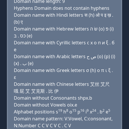
Domain name length: 9
Hyphens Domain does not contain hyphens
Domain name with Hindi letters स (h) ओ प इ ख़ .
(b) ए
Domain name with Hebrew letters שׂ ה (ο) פּ (i)
כס . בּ (e)
Domain name with Cyrillic letters с х о п и ξ . б
e
Domain name with Arabic letters ﺹ ﺡ (o) (p) (i)
(x) . ﺏ (e)
Domain name with Greek letters σ (h) ο π ι ξ .
ε
Domain name with Chinese letters 艾丝 艾尺
哦 屁 艾 艾克斯 . 比 伊
Domain without Consonants shpx.b
Domain without Vowels oix.e
19
8
15
16
9
24
2
5
Alphabet positions s
h
o
p
i
x
. b
e
Domain name pattern: V:Vowel, C:consonant,
N:Number C C V C V C . C V