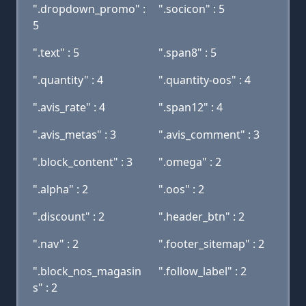
".dropdown_promo" :
".socicon" : 5
5
".text" : 5
".span8" : 5
".quantity" : 4
".quantity-oos" : 4
".avis_rate" : 4
".span12" : 4
".avis_metas" : 3
".avis_comment" : 3
".block_content" : 3
".omega" : 2
".alpha" : 2
".oos" : 2
".discount" : 2
".header_btn" : 2
".nav" : 2
".footer_sitemap" : 2
".block_nos_magasin
".follow_label" : 2
s" : 2