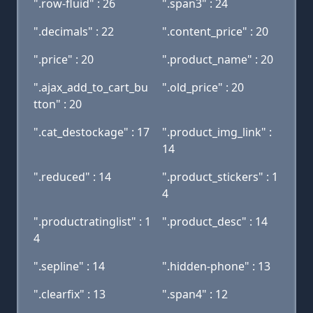
".row-fluid" : 26
".span3" : 24
".decimals" : 22
".content_price" : 20
".price" : 20
".product_name" : 20
".ajax_add_to_cart_bu
".old_price" : 20
tton" : 20
".cat_destockage" : 17
".product_img_link" :
14
".reduced" : 14
".product_stickers" : 1
4
".productratinglist" : 1
".product_desc" : 14
4
".sepline" : 14
".hidden-phone" : 13
".clearfix" : 13
".span4" : 12