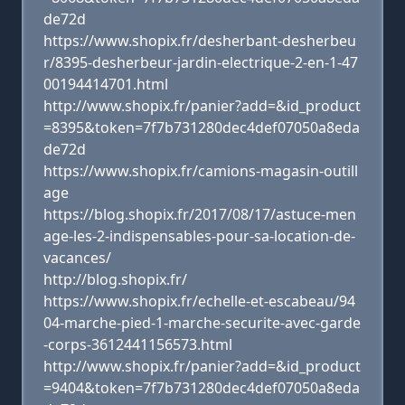
de72d
https://www.shopix.fr/desherbant-desherbeu
r/8395-desherbeur-jardin-electrique-2-en-1-47
00194414701.html
http://www.shopix.fr/panier?add=&id_product
=8395&token=7f7b731280dec4def07050a8eda
de72d
https://www.shopix.fr/camions-magasin-outill
age
https://blog.shopix.fr/2017/08/17/astuce-men
age-les-2-indispensables-pour-sa-location-de-
vacances/
http://blog.shopix.fr/
https://www.shopix.fr/echelle-et-escabeau/94
04-marche-pied-1-marche-securite-avec-garde
-corps-3612441156573.html
http://www.shopix.fr/panier?add=&id_product
=9404&token=7f7b731280dec4def07050a8eda