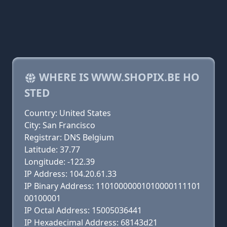
WHERE IS WWW.SHOPIX.BE HO
STED
Country: United States
City: San Francisco
Registrar: DNS Belgium
Latitude: 37.77
Longitude: -122.39
IP Address: 104.20.61.33
IP Binary Address: 11010000001010000111101
00100001
IP Octal Address: 15005036441
IP Hexadecimal Address: 68143d21