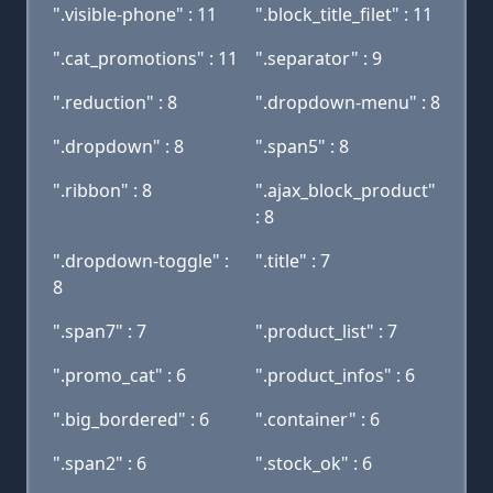
".visible-phone" : 11
".block_title_filet" : 11
".cat_promotions" : 11
".separator" : 9
".reduction" : 8
".dropdown-menu" : 8
".dropdown" : 8
".span5" : 8
".ribbon" : 8
".ajax_block_product"
: 8
".dropdown-toggle" :
".title" : 7
8
".span7" : 7
".product_list" : 7
".promo_cat" : 6
".product_infos" : 6
".big_bordered" : 6
".container" : 6
".span2" : 6
".stock_ok" : 6