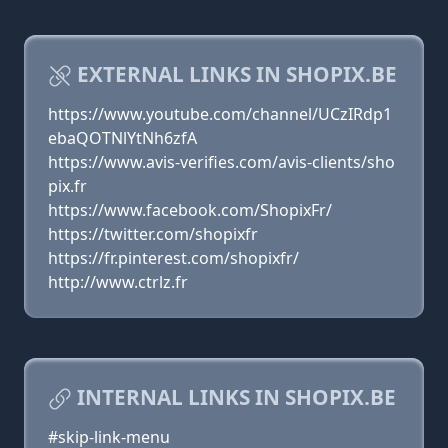
EXTERNAL LINKS IN SHOPIX.BE
https://www.youtube.com/channel/UCzIRdp1
ebaQOTNlYtNh6zfA
https://www.avis-verifies.com/avis-clients/sho
pix.fr
https://www.facebook.com/ShopixFr/
https://twitter.com/shopixfr
https://fr.pinterest.com/shopixfr/
http://www.ctrlz.fr
INTERNAL LINKS IN SHOPIX.BE
#skip-link-menu