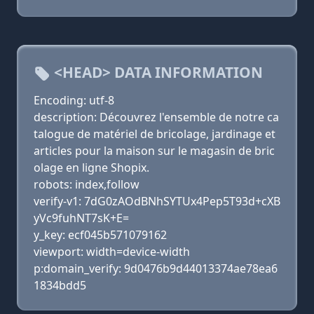
<HEAD> DATA INFORMATION
Encoding: utf-8
description: Découvrez l'ensemble de notre ca
talogue de matériel de bricolage, jardinage et
articles pour la maison sur le magasin de bric
olage en ligne Shopix.
robots: index,follow
verify-v1: 7dG0zAOdBNhSYTUx4Pep5T93d+cXB
yVc9fuhNT7sK+E=
y_key: ecf045b571079162
viewport: width=device-width
p:domain_verify: 9d0476b9d44013374ae78ea6
1834bdd5