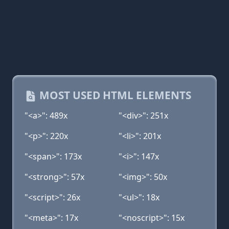
MOST USED HTML ELEMENTS
"<a>": 489x
"<div>": 251x
"<p>": 220x
"<li>": 201x
"<span>": 173x
"<i>": 147x
"<strong>": 57x
"<img>": 50x
"<script>": 26x
"<ul>": 18x
"<meta>": 17x
"<noscript>": 15x