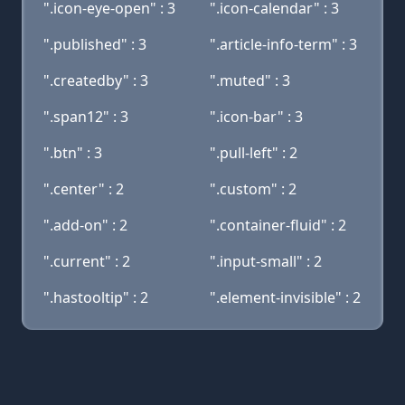
".icon-eye-open" : 3
".icon-calendar" : 3
".published" : 3
".article-info-term" : 3
".createdby" : 3
".muted" : 3
".span12" : 3
".icon-bar" : 3
".btn" : 3
".pull-left" : 2
".center" : 2
".custom" : 2
".add-on" : 2
".container-fluid" : 2
".current" : 2
".input-small" : 2
".hastooltip" : 2
".element-invisible" : 2