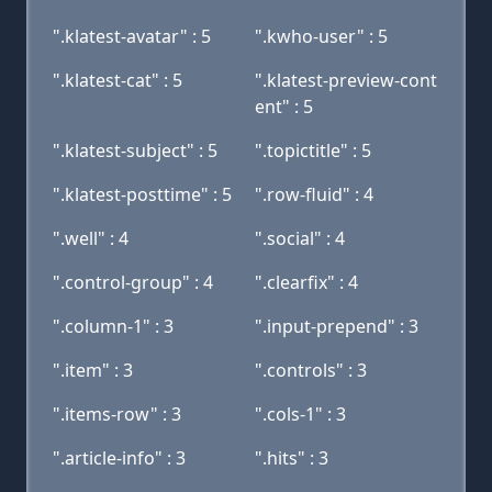
".klatest-avatar" : 5
".kwho-user" : 5
".klatest-cat" : 5
".klatest-preview-cont
ent" : 5
".klatest-subject" : 5
".topictitle" : 5
".klatest-posttime" : 5
".row-fluid" : 4
".well" : 4
".social" : 4
".control-group" : 4
".clearfix" : 4
".column-1" : 3
".input-prepend" : 3
".item" : 3
".controls" : 3
".items-row" : 3
".cols-1" : 3
".article-info" : 3
".hits" : 3