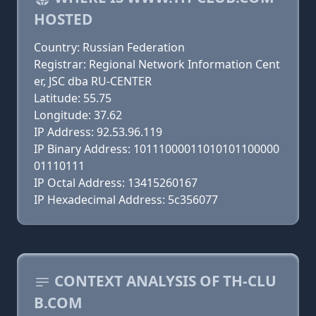
HOSTED
Country: Russian Federation
Registrar: Regional Network Information Cent
er, JSC dba RU-CENTER
Latitude: 55.75
Longitude: 37.62
IP Address: 92.53.96.119
IP Binary Address: 10111000011010101100000
01110111
IP Octal Address: 13415260167
IP Hexadecimal Address: 5c356077
CONTEXT ANALYSIS OF TH-CLU
B.COM