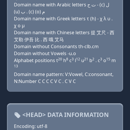
Domain name with Arabic letters ﺕ ﺡ - (c) ﻝ
(u) ﺏ . (c) (o) ﻡ
Domain name with Greek letters τ (h) - χ λ υ .
χ ο μ
Domain name with Chinese letters 提 艾尺 - 西
艾勒 伊吾 比 . 西 哦 艾马
Domain without Consonants th-clb.cm
Domain without Vowels -u.o
20
8
3
12
21
2
3
15
Alphabet positions t
h
c
l
u
b
. c
o
m
13
Domain name pattern: V:Vowel, C:consonant,
N:Number C C C C V C . C V C
<HEAD> DATA INFORMATION
Encoding: utf-8