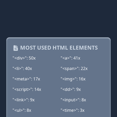
MOST USED HTML ELEMENTS
"<div>": 50x
"<a>": 41x
"<li>": 40x
"<span>": 22x
"<meta>": 17x
"<img>": 16x
"<script>": 14x
"<dd>": 9x
"<link>": 9x
"<input>": 8x
"<ul>": 8x
"<time>": 3x