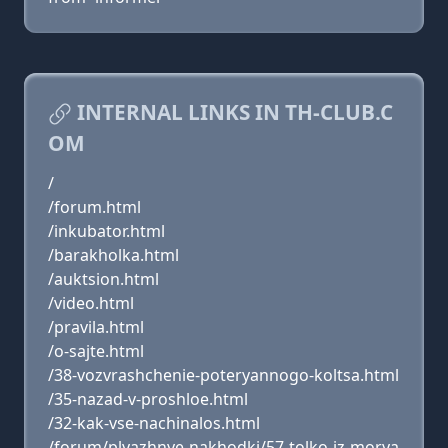
INTERNAL LINKS IN TH-CLUB.C
OM
/
/forum.html
/inkubator.html
/barakholka.html
/auktsion.html
/video.html
/pravila.html
/o-sajte.html
/38-vozvrashchenie-poteryannogo-koltsa.html
/35-nazad-v-proshloe.html
/32-kak-vse-nachinalos.html
/forum/plyazhnye-nakhodki/57-tolko-iz-morya