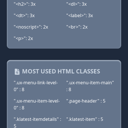
"<h2>": 3x
"<dl>": 3x
"<dt>": 3x
"<label>": 3x
"<noscript>": 2x
"<br>": 2x
"<p>": 2x
MOST USED HTML CLASSES
".ux-menu-link-level-
".ux-menu-item-main"
0" : 8
: 8
".ux-menu-item-level-
".page-header" : 5
0" : 8
".klatest-itemdetails" :
".klatest-item" : 5
5