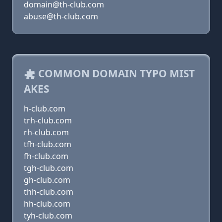
domain@th-club.com
abuse@th-club.com
COMMON DOMAIN TYPO MIST
AKES
h-club.com
trh-club.com
rh-club.com
tfh-club.com
fh-club.com
tgh-club.com
gh-club.com
thh-club.com
hh-club.com
tyh-club.com