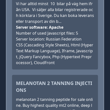
Vi har alltid minst 10 bilar på väg hem ifr
ån USA. Vi säljer alla bilar registrerade oc
h körklara i Sverige. Du kan boka leverans
eller transport av din b...
Server software: Apache
Number of used Javascript files: 5
Server location: Russian Federation
CSS (Cascading Style Sheets), Html (Hyper
Text Markup Language), Iframe, Javascrip
t, jQuery Fancybox, Php (Hypertext Prepr
ocessor), CloudFront
MELANOTAN 2 TANNING INJECTI
ONS
melanotan 2 tanning peptide for sale onli
ne. Buy highest quality mt2 online, deep l