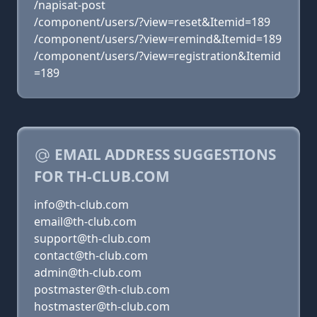
/napisat-post
/component/users/?view=reset&Itemid=189
/component/users/?view=remind&Itemid=189
/component/users/?view=registration&Itemid
=189
EMAIL ADDRESS SUGGESTIONS
FOR TH-CLUB.COM
info@th-club.com
email@th-club.com
support@th-club.com
contact@th-club.com
admin@th-club.com
postmaster@th-club.com
hostmaster@th-club.com