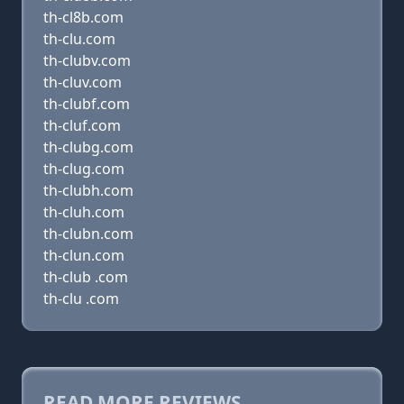
th-cl8b.com
th-clu.com
th-clubv.com
th-cluv.com
th-clubf.com
th-cluf.com
th-clubg.com
th-clug.com
th-clubh.com
th-cluh.com
th-clubn.com
th-clun.com
th-club .com
th-clu .com
READ MORE REVIEWS