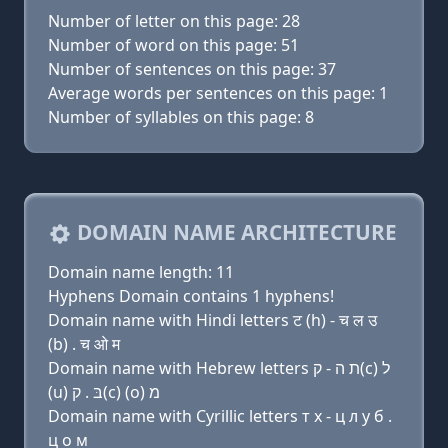
Number of letter on this page: 28
Number of word on this page: 51
Number of sentences on this page: 37
Average words per sentences on this page: 1
Number of syllables on this page: 8
DOMAIN NAME ARCHITECTURE
Domain name length: 11
Hyphens Domain contains 1 hyphens!
Domain name with Hindi letters ट (h) - च ल उ
(b) . च ओ म
Domain name with Hebrew letters ת ה - ק(c) ל
(u) בּ . ק(c) (ο) מ
Domain name with Cyrillic letters т х - ц л у б .
ц о м