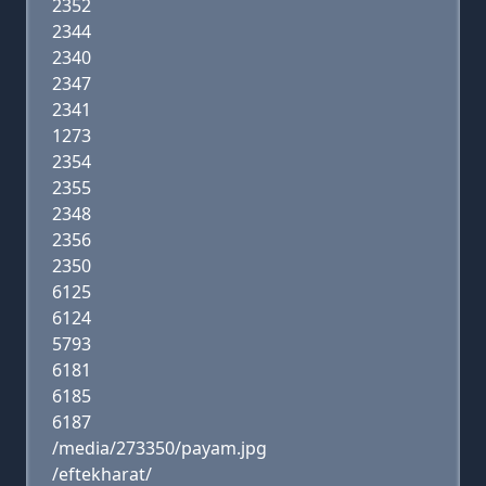
2352
2344
2340
2347
2341
1273
2354
2355
2348
2356
2350
6125
6124
5793
6181
6185
6187
/media/273350/payam.jpg
/eftekharat/