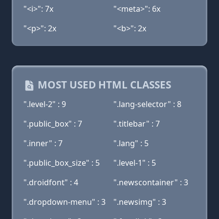
"<i>": 7x
"<meta>": 6x
"<p>": 2x
"<b>": 2x
MOST USED HTML CLASSES
".level-2" : 9
".lang-selector" : 8
".public_box" : 7
".titlebar" : 7
".inner" : 7
".lang" : 5
".public_box_size" : 5
".level-1" : 5
".droidfont" : 4
".newscontainer" : 3
".dropdown-menu" : 3
".newsimg" : 3