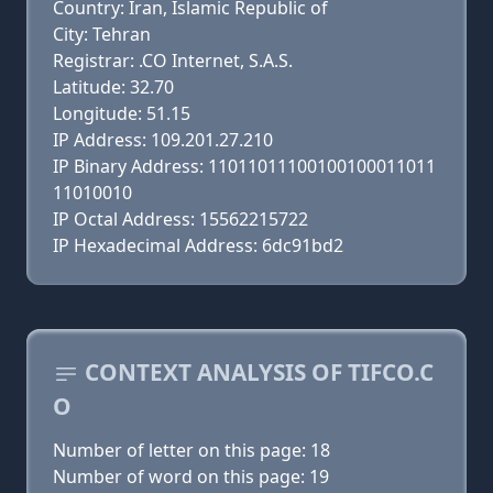
Country: Iran, Islamic Republic of
City: Tehran
Registrar: .CO Internet, S.A.S.
Latitude: 32.70
Longitude: 51.15
IP Address: 109.201.27.210
IP Binary Address: 11011011100100100011011
11010010
IP Octal Address: 15562215722
IP Hexadecimal Address: 6dc91bd2
CONTEXT ANALYSIS OF TIFCO.C
O
Number of letter on this page: 18
Number of word on this page: 19