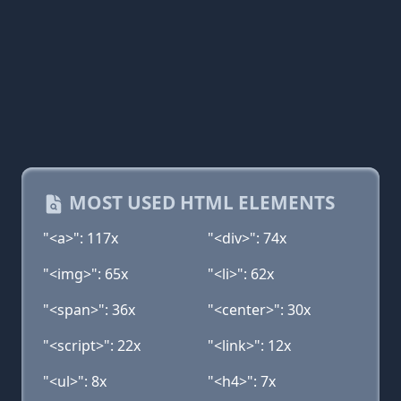
MOST USED HTML ELEMENTS
"<a>": 117x
"<div>": 74x
"<img>": 65x
"<li>": 62x
"<span>": 36x
"<center>": 30x
"<script>": 22x
"<link>": 12x
"<ul>": 8x
"<h4>": 7x