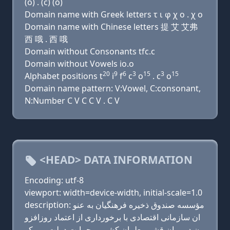
(o) . (c) (o)
Domain name with Greek letters τ ι φ χ ο . χ ο
Domain name with Chinese letters 提 艾 艾弗
西 哦 . 西 哦
Domain without Consonants tfc.c
Domain without Vowels io.o
20
9
6
3
15
3
15
Alphabet positions t
i
f
c
o
. c
o
Domain name pattern: V:Vowel, C:consonant,
N:Number C V C C V . C V
<HEAD> DATA INFORMATION
Encoding: utf-8
viewport: width=device-width, initial-scale=1.0
description: مؤسسه صندوق ذخیره فرهنگیان به عنو
ان سازمانی اقتصادی با برخورداری از اعتماد روزافزو
ن در میان قشر معلمان كشور و حمایت دولت می کو