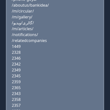
/aboutus/bankidea/
/m/circular/
/m/gallery/
/گالری/ویدیو/
/m/articles/
/notifications/
/relatedcompanies
1449
2328
2346
2342
2349
2345
2359
2365
2343
2358
2357