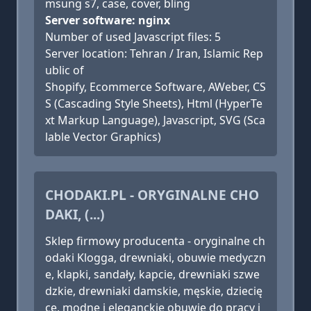
msung s7, case, cover, bling
Server software: nginx
Number of used Javascript files: 5
Server location: Tehran / Iran, Islamic Rep
ublic of
Shopify, Ecommerce Software, AWeber, CS
S (Cascading Style Sheets), Html (HyperTe
xt Markup Language), Javascript, SVG (Sca
lable Vector Graphics)
CHODAKI.PL - ORYGINALNE CHO
DAKI, (...)
Sklep firmowy producenta - oryginalne ch
odaki Klogga, drewniaki, obuwie medyczn
e, klapki, sandały, kapcie, drewniaki szwe
dzkie, drewniaki damskie, męskie, dziecię
ce, modne i eleganckie obuwie do pracy i