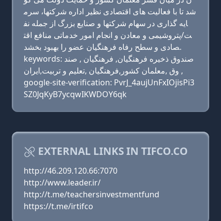
شد تا با فعالیت های اقتصادی نظیر اداره شركتها، سرم
ایه گذاری در سهام شركتها و صنایع بزرگ از جمله نف
ت/پتروشیمی و معادن و انجام امور خدماتی منافع اقت
صادی و سطح رفاه فرهنگیان عضو را بهبود بخشد.
keywords: صندوق ذخیره فرهنگیان, فرهنگیان , صند
وق ,معلمان كشور,فرهنگیان ,تعليم و تربيت,ايران ,
google-site-verification: PvrJ_4aujUnFxIOjisPi3
SZ0JqKyB7ycqwIKWDOY6qk
EXTERNAL LINKS IN TIFCO.CO
http://46.209.120.66:7070
http://www.leader.ir/
http://t.me/teachersinvestmentfund
https://t.me/irtifco