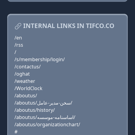
INTERNAL LINKS IN TIFCO.CO
/en
/rss
/
/s/membership/login/
/contactus/
/oghat
/weather
/WorldClock
/aboutus/
/aboutus/سخن-مدیر-عامل/
/aboutus/history/
/aboutus/اساسنامه-موسسه/
/aboutus/organizationchart/
#