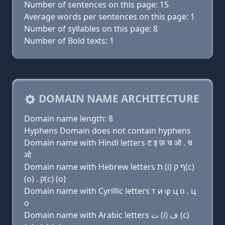
Number of sentences on this page: 15
Average words per sentences on this page: 1
Number of syllables on this page: 8
Number of Bold texts: 1
DOMAIN NAME ARCHITECTURE
Domain name length: 8
Hyphens Domain does not contain hyphens
Domain name with Hindi letters ट इ फ़ च ओ . च
ओ
Domain name with Hebrew letters ת (i) ף ק(c)
(ο) . ק(c) (ο)
Domain name with Cyrillic letters т и φ ц о . ц
о
Domain name with Arabic letters ﺕ (i) ﻑ (c)