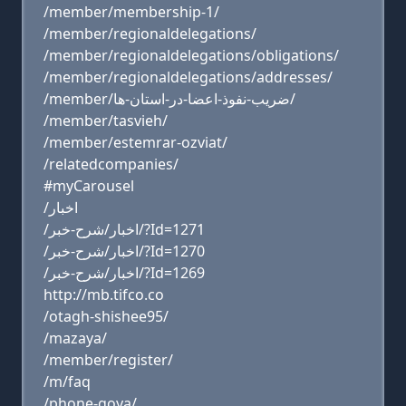
/member/membership-1/
/member/regionaldelegations/
/member/regionaldelegations/obligations/
/member/regionaldelegations/addresses/
/member/ضریب-نفوذ-اعضا-در-استان-ها/
/member/tasvieh/
/member/estemrar-ozviat/
/relatedcompanies/
#myCarousel
/اخبار
/اخبار/شرح-خبر/?Id=1271
/اخبار/شرح-خبر/?Id=1270
/اخبار/شرح-خبر/?Id=1269
http://mb.tifco.co
/otagh-shishee95/
/mazaya/
/member/register/
/m/faq
/phone-goya/