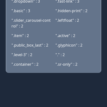
".dropdown" : 3
".fast-link" : 3
".basic" : 3
".hidden-print" : 2
".slider_carousel-cont
".leftfloat" : 2
rol" : 2
".item" : 2
".active" : 2
".public_box_last" : 2
".glyphicon" : 2
".level-3" : 2
"." : 2
".container" : 2
".sr-only" : 2