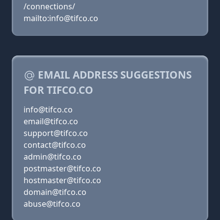
/connections/
mailto:info@tifco.co
EMAIL ADDRESS SUGGESTIONS
FOR TIFCO.CO
info@tifco.co
email@tifco.co
support@tifco.co
contact@tifco.co
admin@tifco.co
postmaster@tifco.co
hostmaster@tifco.co
domain@tifco.co
abuse@tifco.co