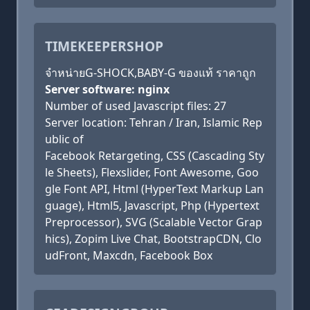
TIMEKEEPERSHOP
จำหน่ายG-SHOCK,BABY-G ของแท้ ราคาถูก
Server software: nginx
Number of used Javascript files: 27
Server location: Tehran / Iran, Islamic Rep
ublic of
Facebook Retargeting, CSS (Cascading Sty
le Sheets), Flexslider, Font Awesome, Goo
gle Font API, Html (HyperText Markup Lan
guage), Html5, Javascript, Php (Hypertext
Preprocessor), SVG (Scalable Vector Grap
hics), Zopim Live Chat, BootstrapCDN, Clo
udFront, Maxcdn, Facebook Box