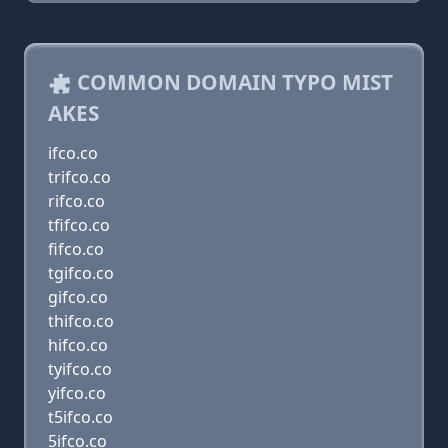
COMMON DOMAIN TYPO MIST
AKES
ifco.co
trifco.co
rifco.co
tfifco.co
fifco.co
tgifco.co
gifco.co
thifco.co
hifco.co
tyifco.co
yifco.co
t5ifco.co
5ifco.co